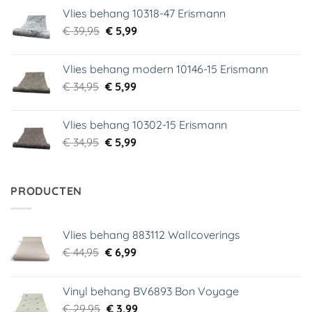
was:
is:
Vlies behang 10318-47 Erismann
€ 29,95.
€ 5,99.
Oorspronkelijke
Huidige
€
39,95
€
5,99
prijs
prijs
was:
is:
Vlies behang modern 10146-15 Erismann
€ 39,95.
€ 5,99.
Oorspronkelijke
Huidige
€
34,95
€
5,99
prijs
prijs
was:
is:
Vlies behang 10302-15 Erismann
€ 34,95.
€ 5,99.
Oorspronkelijke
Huidige
€
34,95
€
5,99
prijs
prijs
was:
is:
€ 34,95.
€ 5,99.
PRODUCTEN
Vlies behang 883112 Wallcoverings
Oorspronkelijke
Huidige
€
44,95
€
6,99
prijs
prijs
was:
is:
Vinyl behang BV6893 Bon Voyage
€ 44,95.
€ 6,99.
Oorspronkelijke
Huidige
€
29,95
€
3,99