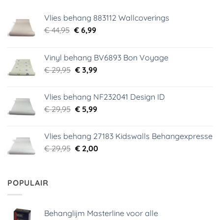
Vlies behang 883112 Wallcoverings
Oorspronkelijke
Huidige
€
44,95
€
6,99
prijs
prijs
was:
is:
Vinyl behang BV6893 Bon Voyage
€ 44,95.
€ 6,99.
Oorspronkelijke
Huidige
€
29,95
€
3,99
prijs
prijs
was:
is:
Vlies behang NF232041 Design ID
€ 29,95.
€ 3,99.
Oorspronkelijke
Huidige
€
29,95
€
5,99
prijs
prijs
was:
is:
Vlies behang 27183 Kidswalls Behangexpresse
€ 29,95.
€ 5,99.
Oorspronkelijke
Huidige
€
29,95
€
2,00
prijs
prijs
was:
is:
€ 29,95.
€ 2,00.
POPULAIR
Behanglijm Masterline voor alle