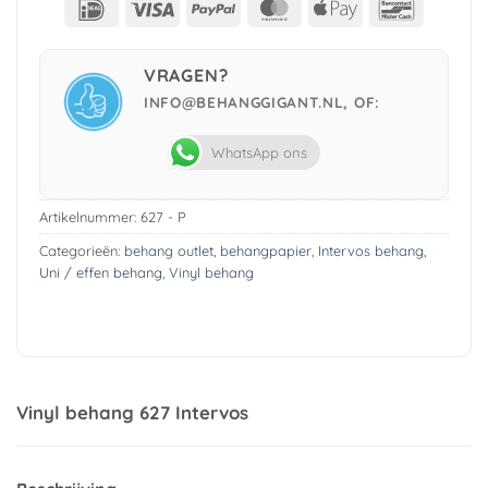
IDeal
Visa
PayPal
MasterCard
Apple
Bancont
Pay
VRAGEN?
INFO@BEHANGGIGANT.NL, OF:
WhatsApp ons
Artikelnummer:
627 - P
Categorieën:
behang outlet
,
behangpapier
,
Intervos behang
,
Uni / effen behang
,
Vinyl behang
Vinyl behang 627 Intervos