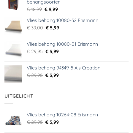
behangsoorten
Oorspronkelijke
Huidige
€
18,99
€
9,99
prijs
prijs
Vlies behang 10080-32 Erismann
was:
is:
Oorspronkelijke
Huidige
€
39,00
€ 18,99.
€
5,99
€ 9,99.
prijs
prijs
was:
is:
Vlies behang 10080-01 Erismann
€ 39,00.
€ 5,99.
Oorspronkelijke
Huidige
€
29,95
€
5,99
prijs
prijs
was:
is:
Vlies behang 94349-5 A.s Creation
€ 29,95.
€ 5,99.
Oorspronkelijke
Huidige
€
29,95
€
3,99
prijs
prijs
was:
is:
€ 29,95.
€ 3,99.
UITGELICHT
Vlies behang 10264-08 Erismann
Oorspronkelijke
Huidige
€
29,95
€
5,99
prijs
prijs