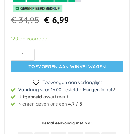
Oorspronkelijke
Huidige
€
34,95
€
6,99
prijs
prijs
was:
is:
120 op voorraad
€ 34,95.
€ 6,99.
Vinyl behang 627 Intervos aantal
TOEVOEGEN AAN WINKELWAGEN
Toevoegen aan verlanglijst
Vandaag
voor 16.00 besteld =
Morgen
in huis
!
Uitgebreid
assortiment
Klanten geven ons een
4.7 / 5
Betaal eenvoudig met o.a.: