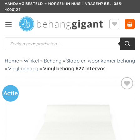
Ga
VANDAAG BESTELD = MORGEN IN HUIS! | VRAGEN? BEL: 085-
4000127
naar
inhoud
Producten
zoeken
Home
»
Winkel
»
Behang
»
Slaap en woonkamer behang
»
Vinyl behang
»
Vinyl behang 627 Intervos
Actie
Toevoegen
aan
verlanglijst