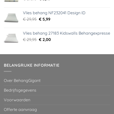
prijs
prijs
was:
is:
Vlies behang NF232041 Design ID
€ 29,95.
€ 3,99.
Oorspronkelijke
Huidige
€
29,95
€
5,99
prijs
prijs
was:
is:
Vlies behang 27183 Kidswalls Behangexpresse
€ 29,95.
€ 5,99.
Oorspronkelijke
Huidige
€
29,95
€
2,00
prijs
prijs
was:
is:
€ 29,95.
€ 2,00.
BELANGRIJKE INFORMATIE
Over BehangGigant
Bedrijfsgegevens
Voorwaarden
Offerte aanvraag