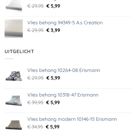
€ 39,00.
€ 5,99.
Oorspronkelijke
Huidige
€
29,95
€
5,99
prijs
prijs
was:
is:
Vlies behang 94349-5 A.s Creation
€ 29,95.
€ 5,99.
Oorspronkelijke
Huidige
€
29,95
€
3,99
prijs
prijs
was:
is:
€ 29,95.
€ 3,99.
UITGELICHT
Vlies behang 10264-08 Erismann
Oorspronkelijke
Huidige
€
29,95
€
5,99
prijs
prijs
was:
is:
Vlies behang 10318-47 Erismann
€ 29,95.
€ 5,99.
Oorspronkelijke
Huidige
€
39,95
€
5,99
prijs
prijs
was:
is:
Vlies behang modern 10146-15 Erismann
€ 39,95.
€ 5,99.
Oorspronkelijke
Huidige
€
34,95
€
5,99
prijs
prijs