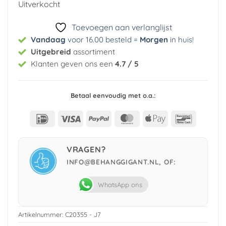
Uitverkocht
€ 29,95.
€ 5,99.
Toevoegen aan verlanglijst
Vandaag
voor 16.00 besteld =
Morgen
in huis
!
Uitgebreid
assortiment
Klanten geven ons een
4.7 / 5
Betaal eenvoudig met o.a.:
IDeal
Visa
PayPal
MasterCard
Apple
Bancont
Pay
VRAGEN?
INFO@BEHANGGIGANT.NL, OF:
WhatsApp ons
Artikelnummer:
C20355 - J7