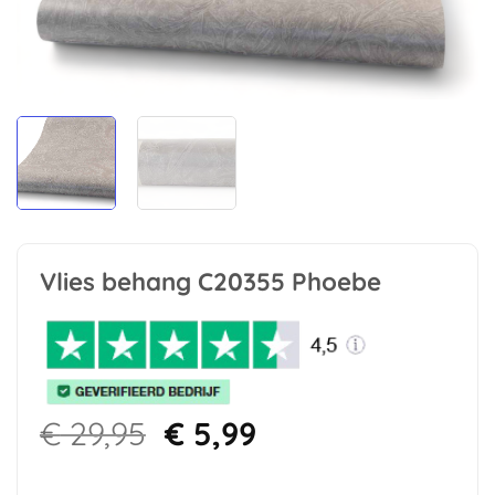
Vlies behang C20355 Phoebe
Oorspronkelijke
Huidige
€
29,95
€
5,99
prijs
prijs
was:
is: