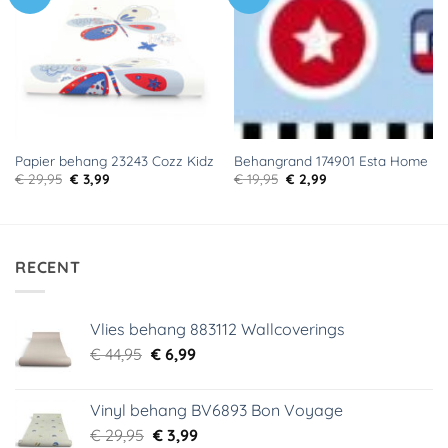
aan
aan
verlanglijst
verlanglijst
Papier behang 23243 Cozz Kidz
Behangrand 174901 Esta Home
Oorspronkelijke
Huidige
Oorspronkelijke
Huidige
€
29,95
€
3,99
€
19,95
€
2,99
prijs
prijs
prijs
prijs
was:
is:
was:
is:
€ 29,95.
€ 3,99.
€ 19,95.
€ 2,99.
RECENT
Vlies behang 883112 Wallcoverings
Oorspronkelijke
Huidige
€
44,95
€
6,99
prijs
prijs
was:
is:
Vinyl behang BV6893 Bon Voyage
€ 44,95.
€ 6,99.
Oorspronkelijke
Huidige
€
29,95
€
3,99