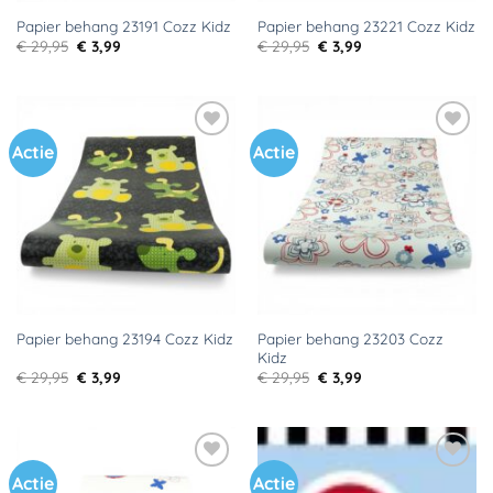
Papier behang 23191 Cozz Kidz
Papier behang 23221 Cozz Kidz
Oorspronkelijke
Huidige
Oorspronkelijke
Huidige
€
29,95
€
3,99
€
29,95
€
3,99
prijs
prijs
prijs
prijs
was:
is:
was:
is:
€ 29,95.
€ 3,99.
€ 29,95.
€ 3,99.
Actie
Actie
Toevoegen
Toevoegen
aan
aan
verlanglijst
verlanglijst
Papier behang 23203 Cozz
Papier behang 23194 Cozz Kidz
Kidz
Oorspronkelijke
Huidige
Oorspronkelijke
Huidige
€
29,95
€
3,99
€
29,95
€
3,99
prijs
prijs
prijs
prijs
was:
is:
was:
is:
€ 29,95.
€ 3,99.
€ 29,95.
€ 3,99.
Actie
Actie
Toevoegen
Toevoegen