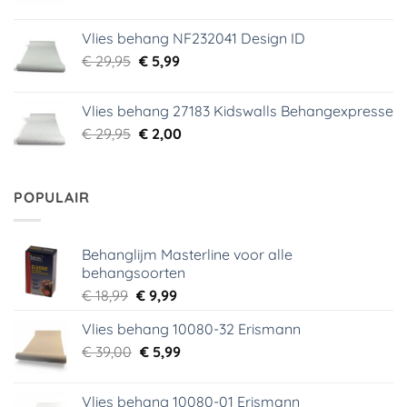
prijs
prijs
was:
is:
Vlies behang NF232041 Design ID
€ 29,95.
€ 3,99.
Oorspronkelijke
Huidige
€
29,95
€
5,99
prijs
prijs
was:
is:
Vlies behang 27183 Kidswalls Behangexpresse
€ 29,95.
€ 5,99.
Oorspronkelijke
Huidige
€
29,95
€
2,00
prijs
prijs
was:
is:
€ 29,95.
€ 2,00.
POPULAIR
Behanglijm Masterline voor alle
behangsoorten
Oorspronkelijke
Huidige
€
18,99
€
9,99
prijs
prijs
Vlies behang 10080-32 Erismann
was:
is:
Oorspronkelijke
Huidige
€
39,00
€ 18,99.
€
5,99
€ 9,99.
prijs
prijs
was:
is:
Vlies behang 10080-01 Erismann