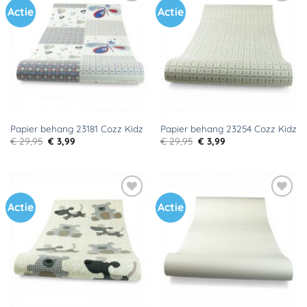
Actie
Actie
Toevoegen
Toevoegen
aan
aan
verlanglijst
verlanglijst
Papier behang 23181 Cozz Kidz
Papier behang 23254 Cozz Kidz
Oorspronkelijke
Huidige
Oorspronkelijke
Huidige
€
29,95
€
3,99
€
29,95
€
3,99
prijs
prijs
prijs
prijs
was:
is:
was:
is:
€ 29,95.
€ 3,99.
€ 29,95.
€ 3,99.
Actie
Actie
Toevoegen
Toevoegen
aan
aan
verlanglijst
verlanglijst