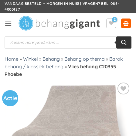
Ga
VANDAAG BESTELD = MORGEN IN HUIS! | VRAGEN? BEL: 085-
4000127
naar
inhoud
Producten
zoeken
Home
»
Winkel
»
Behang
»
Behang op thema
»
Barok
behang / klassiek behang
»
Vlies behang C20355
Phoebe
Actie
Toevoegen
aan
verlanglijst