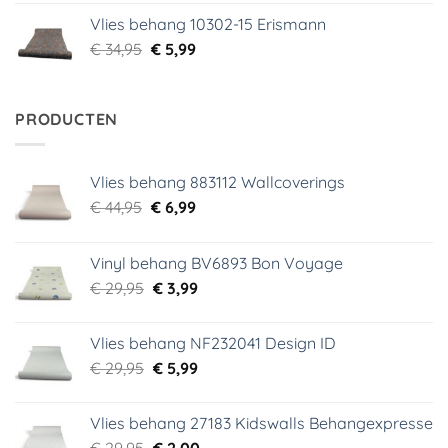
was:
is:
Vlies behang 10302-15 Erismann
€ 34,95.
€ 5,99.
Oorspronkelijke
Huidige
€
34,95
€
5,99
prijs
prijs
was:
is:
€ 34,95.
€ 5,99.
PRODUCTEN
Vlies behang 883112 Wallcoverings
Oorspronkelijke
Huidige
€
44,95
€
6,99
prijs
prijs
was:
is:
Vinyl behang BV6893 Bon Voyage
€ 44,95.
€ 6,99.
Oorspronkelijke
Huidige
€
29,95
€
3,99
prijs
prijs
was:
is:
Vlies behang NF232041 Design ID
€ 29,95.
€ 3,99.
Oorspronkelijke
Huidige
€
29,95
€
5,99
prijs
prijs
was:
is:
Vlies behang 27183 Kidswalls Behangexpresse
€ 29,95.
€ 5,99.
Oorspronkelijke
Huidige
€
29,95
€
2,00