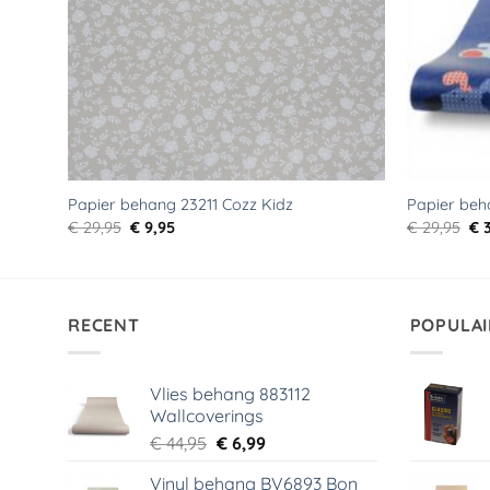
Papier behang 23211 Cozz Kidz
Papier beh
Oorspronkelijke
Huidige
Oo
€
29,95
€
9,95
€
29,95
€
3
prijs
prijs
pri
was:
is:
wa
€ 29,95.
€ 9,95.
€ 2
RECENT
POPULAI
Vlies behang 883112
Wallcoverings
Oorspronkelijke
Huidige
€
44,95
€
6,99
prijs
prijs
Vinyl behang BV6893 Bon
was:
is: