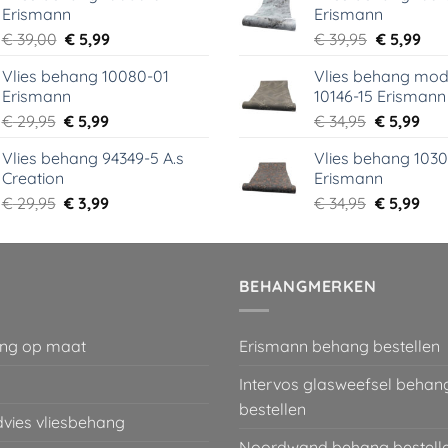
Erismann
Erismann
€ 18,99.
€ 9,99.
€ 29,95.
€ 5,
Oorspronkelijke
Huidige
Oorspronk
Hui
€
39,00
€
5,99
€
39,95
€
5,99
prijs
prijs
prijs
prij
Vlies behang 10080-01
Vlies behang mod
was:
is:
was:
is:
Erismann
10146-15 Erismann
€ 39,00.
€ 5,99.
€ 39,95.
€ 5,
Oorspronkelijke
Huidige
Oorspronk
Hui
€
29,95
€
5,99
€
34,95
€
5,99
prijs
prijs
prijs
prij
Vlies behang 94349-5 A.s
Vlies behang 1030
was:
is:
was:
is:
Creation
Erismann
€ 29,95.
€ 5,99.
€ 34,95.
€ 5,
Oorspronkelijke
Huidige
Oorspronk
Hui
€
29,95
€
3,99
€
34,95
€
5,99
prijs
prijs
prijs
prij
was:
is:
was:
is:
€ 29,95.
€ 3,99.
€ 34,95.
€ 5,
BEHANGMERKEN
ng op maat
Erismann behang bestellen
Intervos glasweefsel behan
bestellen
dvies vliesbehang
Noordwand behang bestell