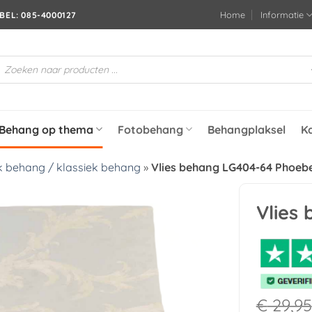
Home
Informatie
BEL: 085-4000127
roducten
oeken
Behang op thema
Fotobehang
Behangplaksel
K
 behang / klassiek behang
»
Vlies behang LG404-64 Phoeb
Vlies
Toevoegen
aan
verlanglijst
€
29,95