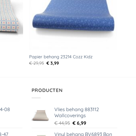
Papier behang 23214 Cozz Kidz
Oorspronkelijke
Huidige
€
29,95
€
3,99
prijs
prijs
was:
is:
€ 29,95.
€ 3,99.
PRODUCTEN
64-08
Vlies behang 883112
Wallcoverings
elijke
dige
Oorspronkelijke
Huidige
€
44,95
€
6,99
s
prijs
prijs
8-47
Vinyl behang BV6893 Bon
was:
is: