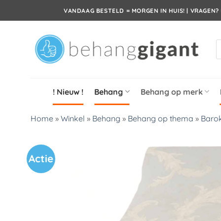
Ga
VANDAAG BESTELD = MORGEN IN HUIS! | VRAGEN? 
naar
inhoud
P
z
! Nieuw !
Behang
Behang op merk
Home
»
Winkel
»
Behang
»
Behang op thema
»
Barok
Actie