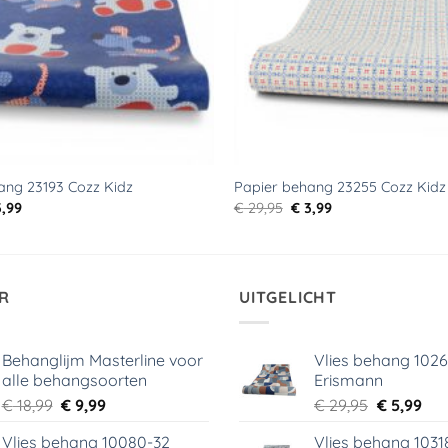
ang 23193 Cozz Kidz
Papier behang 23255 Cozz Kidz
rspronkelijke
Huidige
Oorspronkelijke
Huidige
,99
€
29,95
€
3,99
js
prijs
prijs
prijs
s:
is:
was:
is:
9,95.
€ 3,99.
€ 29,95.
€ 3,99.
R
UITGELICHT
Behanglijm Masterline voor
Vlies behang 102
alle behangsoorten
Erismann
Oorspronkelijke
Huidige
Oorspronk
Hui
€
18,99
€
9,99
€
29,95
€
5,99
prijs
prijs
prijs
prij
Vlies behang 10080-32
Vlies behang 1031
was:
is:
was:
is: