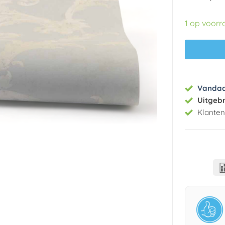
1 op voorr
Vanda
Uitgeb
Klante