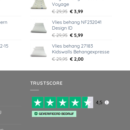
Voyage
99.
€ 44,95.
€ 6,99.
elijke
dige
Oorspronkelijke
Huidige
€
29,95
€
3,99
s
prijs
prijs
ern
Vlies behang NF232041
was:
is:
Design ID
99.
€ 29,95.
€ 3,99.
elijke
dige
Oorspronkelijke
Huidige
€
29,95
€
5,99
s
prijs
prijs
2-15
Vlies behang 27183
was:
is:
Kidswalls Behangexpresse
99.
€ 29,95.
€ 5,99.
elijke
dige
Oorspronkelijke
Huidige
€
29,95
€
2,00
s
prijs
prijs
was:
is:
99.
€ 29,95.
€ 2,00.
TRUSTSCORE
g
en