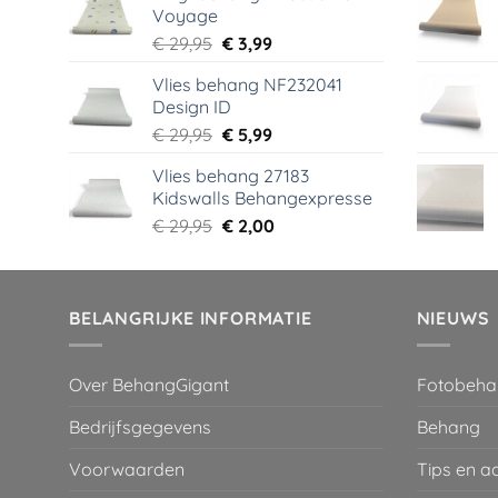
Voyage
€ 44,95.
€ 6,99.
Oorspronkelijke
Huidige
€
29,95
€
3,99
prijs
prijs
Vlies behang NF232041
was:
is:
Design ID
€ 29,95.
€ 3,99.
Oorspronkelijke
Huidige
€
29,95
€
5,99
prijs
prijs
Vlies behang 27183
was:
is:
Kidswalls Behangexpresse
€ 29,95.
€ 5,99.
Oorspronkelijke
Huidige
€
29,95
€
2,00
prijs
prijs
was:
is:
€ 29,95.
€ 2,00.
BELANGRIJKE INFORMATIE
NIEUWS
Over BehangGigant
Fotobeha
Bedrijfsgegevens
Behang
Voorwaarden
Tips en a