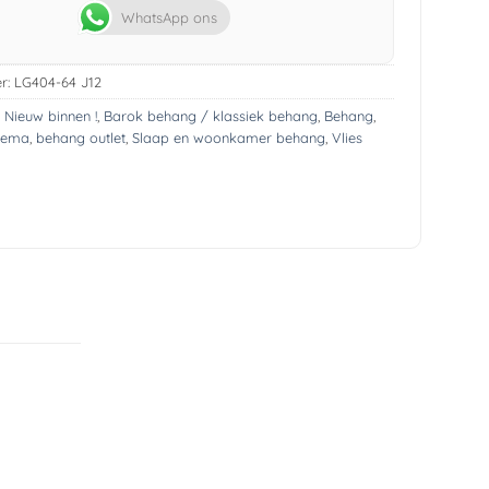
WhatsApp ons
r:
LG404-64 J12
! Nieuw binnen !
,
Barok behang / klassiek behang
,
Behang
,
hema
,
behang outlet
,
Slaap en woonkamer behang
,
Vlies