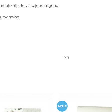
gemakkelijk te verwijderen, goed
eurvorming.
1 kg
Actie
Toevoegen
aan