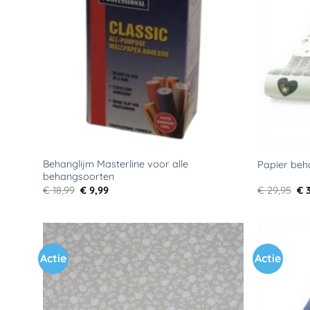
verlanglijst
Behanglijm Masterline voor alle
Papier beh
behangsoorten
Oorspronkelijke
Huidige
Oo
€
18,99
€
9,99
€
29,95
€
3
prijs
prijs
pri
was:
is:
wa
€ 18,99.
€ 9,99.
€ 2
Actie
Actie
Toevoegen
aan
verlanglijst