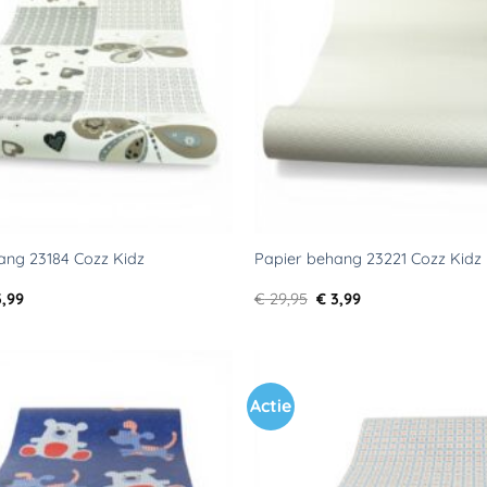
verlanglijst
ang 23184 Cozz Kidz
Papier behang 23221 Cozz Kidz
rspronkelijke
Huidige
Oorspronkelijke
Huidige
,99
€
29,95
€
3,99
js
prijs
prijs
prijs
s:
is:
was:
is:
9,95.
€ 3,99.
€ 29,95.
€ 3,99.
Actie
Toevoegen
aan
verlanglijst