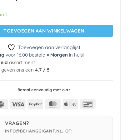
prijs
prijs
was:
is:
aad
€ 29,95.
€ 5,99.
TOEVOEGEN AAN WINKELWAGEN
Toevoegen aan verlanglijst
ag
voor 16.00 besteld =
Morgen
in huis
!
reid
assortiment
n geven ons een
4.7 / 5
Betaal eenvoudig met o.a.:
IDeal
Visa
PayPal
MasterCard
Apple
Bancontact
Pay
VRAGEN?
INFO@BEHANGGIGANT.NL, OF: