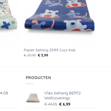
Papier behang 23193 Cozz Kidz
Oorspronkelijke
Huidige
€
29,95
€
3,99
prijs
prijs
was:
is:
€ 29,95.
€ 3,99.
PRODUCTEN
64-08
Vlies behang 883112
Wallcoverings
elijke
dige
Oorspronkelijke
Huidige
€
44,95
€
6,99
s
prijs
prijs