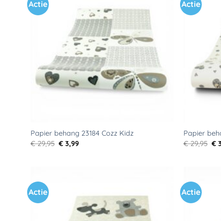
Actie
Actie
Toevoegen
aan
verlanglijst
Papier behang 23184 Cozz Kidz
Papier beh
Oorspronkelijke
Huidige
Oo
€
29,95
€
3,99
€
29,95
€
3
prijs
prijs
pri
was:
is:
wa
€ 29,95.
€ 3,99.
€ 2
Actie
Actie
Toevoegen
aan
verlanglijst