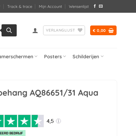
Track & trace
Mijn Account
Wensenlijst
VERLANGLIJST
€
0,00
amerschermen
Posters
Schilderijen
 behang AQ86651/31 Aqua