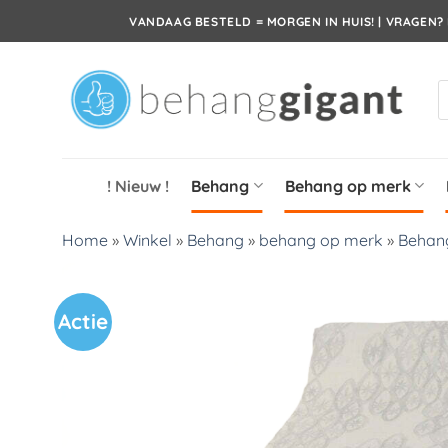
Ga
VANDAAG BESTELD = MORGEN IN HUIS! | VRAGEN? 
naar
inhoud
P
z
! Nieuw !
Behang
Behang op merk
Home
»
Winkel
»
Behang
»
behang op merk
»
Behan
Actie