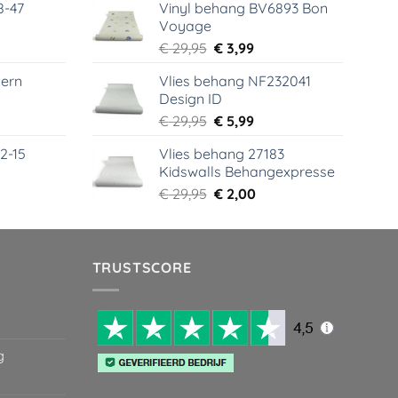
8-47
Vinyl behang BV6893 Bon
was:
is:
Voyage
99.
€ 44,95.
€ 6,99.
elijke
dige
Oorspronkelijke
Huidige
€
29,95
€
3,99
s
prijs
prijs
ern
Vlies behang NF232041
was:
is:
Design ID
99.
€ 29,95.
€ 3,99.
elijke
dige
Oorspronkelijke
Huidige
€
29,95
€
5,99
s
prijs
prijs
2-15
Vlies behang 27183
was:
is:
Kidswalls Behangexpresse
99.
€ 29,95.
€ 5,99.
elijke
dige
Oorspronkelijke
Huidige
€
29,95
€
2,00
s
prijs
prijs
was:
is:
99.
€ 29,95.
€ 2,00.
TRUSTSCORE
g