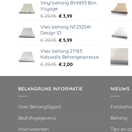
Vinyl behang BV6893 Bon
was:
is:
Voyage
€ 44,95.
€ 6,99.
Oorspronkelijke
Huidige
€
29,95
€
3,99
prijs
prijs
Vlies behang NF232041
was:
is:
Design ID
€ 29,95.
€ 3,99.
Oorspronkelijke
Huidige
€
29,95
€
5,99
prijs
prijs
Vlies behang 27183
was:
is:
Kidswalls Behangexpresse
€ 29,95.
€ 5,99.
Oorspronkelijke
Huidige
€
29,95
€
2,00
prijs
prijs
was:
is:
€ 29,95.
€ 2,00.
BELANGRIJKE INFORMATIE
NIEUWS
Over BehangGigant
Fotobeha
Bedrijfsgegevens
Behang
Voorwaarden
Tips en a