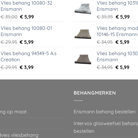
Vlies behang 10080-32
Vlies behang 1031
was:
is:
was:
is:
Erismann
Erismann
€ 18,99.
€ 9,99.
€ 29,95.
€ 5,
Oorspronkelijke
Huidige
Oorspronk
Hui
€
39,00
€
5,99
€
39,95
€
5,99
prijs
prijs
prijs
prij
Vlies behang 10080-01
Vlies behang mod
was:
is:
was:
is:
Erismann
10146-15 Erismann
€ 39,00.
€ 5,99.
€ 39,95.
€ 5,
Oorspronkelijke
Huidige
Oorspronk
Hui
€
29,95
€
5,99
€
34,95
€
5,99
prijs
prijs
prijs
prij
Vlies behang 94349-5 A.s
Vlies behang 1030
was:
is:
was:
is:
Creation
Erismann
€ 29,95.
€ 5,99.
€ 34,95.
€ 5,
Oorspronkelijke
Huidige
Oorspronk
Hui
€
29,95
€
3,99
€
34,95
€
5,99
prijs
prijs
prijs
prij
was:
is:
was:
is:
€ 29,95.
€ 3,99.
€ 34,95.
€ 5,
BEHANGMERKEN
ng op maat
Erismann behang bestellen
Intervos glasweefsel behan
bestellen
dvies vliesbehang