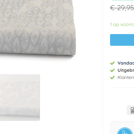
€
29,95
1 op voorr
Vanda
Uitgeb
Klante