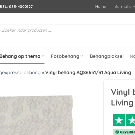
Home
Informatie
BEL: 085-4000127
roducten
oeken
Behang op thema
Fotobehang
Behangplaksel
K
gexpresse behang
»
Vinyl behang AQ86651/31 Aqua Living
Vinyl
Toevoegen
Living
aan
verlanglijst