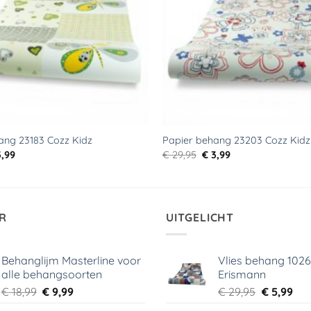
ang 23183 Cozz Kidz
Papier behang 23203 Cozz Kidz
rspronkelijke
Huidige
Oorspronkelijke
Huidige
,99
€
29,95
€
3,99
js
prijs
prijs
prijs
s:
is:
was:
is:
9,95.
€ 3,99.
€ 29,95.
€ 3,99.
R
UITGELICHT
Behanglijm Masterline voor
Vlies behang 102
alle behangsoorten
Erismann
Oorspronkelijke
Huidige
Oorspronk
Hui
€
18,99
€
9,99
€
29,95
€
5,99
prijs
prijs
prijs
prij