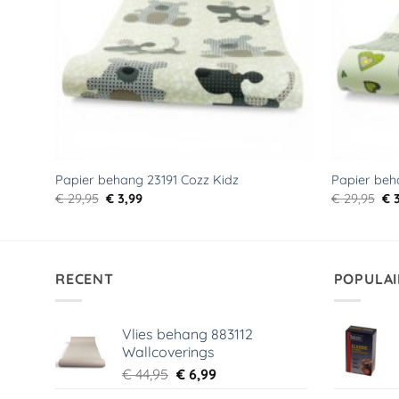
Papier behang 23191 Cozz Kidz
Papier beh
Oorspronkelijke
Huidige
Oo
€
29,95
€
3,99
€
29,95
€
3
prijs
prijs
pri
was:
is:
wa
€ 29,95.
€ 3,99.
€ 2
RECENT
POPULAI
Vlies behang 883112
Wallcoverings
Oorspronkelijke
Huidige
€
44,95
€
6,99
prijs
prijs