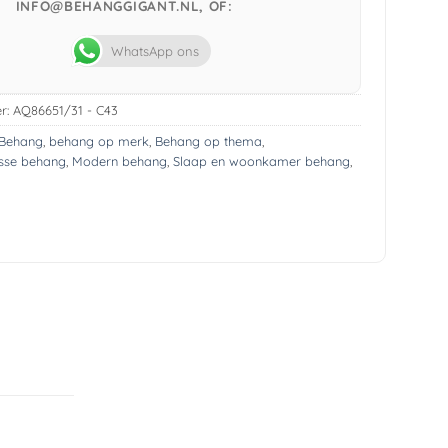
INFO@BEHANGGIGANT.NL, OF:
WhatsApp ons
r:
AQ86651/31 - C43
Behang
,
behang op merk
,
Behang op thema
,
sse behang
,
Modern behang
,
Slaap en woonkamer behang
,