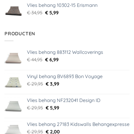
was:
is:
Vlies behang 10302-15 Erismann
€ 34,95.
€ 5,99.
Oorspronkelijke
Huidige
€
34,95
€
5,99
prijs
prijs
was:
is:
€ 34,95.
€ 5,99.
PRODUCTEN
Vlies behang 883112 Wallcoverings
Oorspronkelijke
Huidige
€
44,95
€
6,99
prijs
prijs
was:
is:
Vinyl behang BV6893 Bon Voyage
€ 44,95.
€ 6,99.
Oorspronkelijke
Huidige
€
29,95
€
3,99
prijs
prijs
was:
is:
Vlies behang NF232041 Design ID
€ 29,95.
€ 3,99.
Oorspronkelijke
Huidige
€
29,95
€
5,99
prijs
prijs
was:
is:
Vlies behang 27183 Kidswalls Behangexpresse
€ 29,95.
€ 5,99.
Oorspronkelijke
Huidige
€
29,95
€
2,00