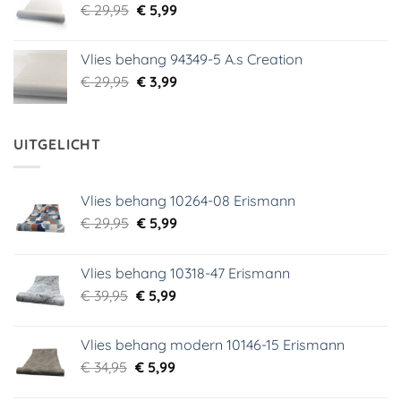
Oorspronkelijke
Huidige
€
29,95
€
5,99
prijs
prijs
was:
is:
Vlies behang 94349-5 A.s Creation
€ 29,95.
€ 5,99.
Oorspronkelijke
Huidige
€
29,95
€
3,99
prijs
prijs
was:
is:
€ 29,95.
€ 3,99.
UITGELICHT
Vlies behang 10264-08 Erismann
Oorspronkelijke
Huidige
€
29,95
€
5,99
prijs
prijs
was:
is:
Vlies behang 10318-47 Erismann
€ 29,95.
€ 5,99.
Oorspronkelijke
Huidige
€
39,95
€
5,99
prijs
prijs
was:
is:
Vlies behang modern 10146-15 Erismann
€ 39,95.
€ 5,99.
Oorspronkelijke
Huidige
€
34,95
€
5,99
prijs
prijs