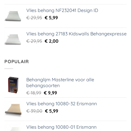
was:
is:
Vlies behang NF232041 Design ID
€ 29,95.
€ 3,99.
Oorspronkelijke
Huidige
€
29,95
€
5,99
prijs
prijs
was:
is:
Vlies behang 27183 Kidswalls Behangexpresse
€ 29,95.
€ 5,99.
Oorspronkelijke
Huidige
€
29,95
€
2,00
prijs
prijs
was:
is:
€ 29,95.
€ 2,00.
POPULAIR
Behanglijm Masterline voor alle
behangsoorten
Oorspronkelijke
Huidige
€
18,99
€
9,99
prijs
prijs
Vlies behang 10080-32 Erismann
was:
is:
Oorspronkelijke
Huidige
€
39,00
€ 18,99.
€
5,99
€ 9,99.
prijs
prijs
was:
is:
Vlies behang 10080-01 Erismann
€ 39,00.
€ 5,99.