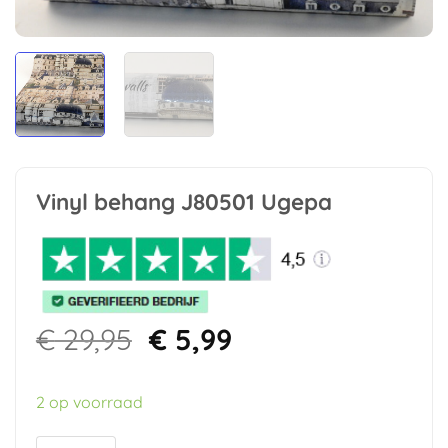
Vinyl behang J80501 Ugepa
Oorspronkelijke
Huidige
€
29,95
€
5,99
prijs
prijs
was:
is:
2 op voorraad
€ 29,95.
€ 5,99.
Vinyl behang J80501 Ugepa aantal