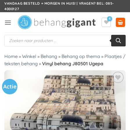
Ga
VANDAAG BESTELD = MORGEN IN HUIS! | VRAGEN? BEL: 085-
4000127
naar
inhoud
Producten
zoeken
Home
»
Winkel
»
Behang
»
Behang op thema
»
Plaatjes /
teksten behang
»
Vinyl behang J80501 Ugepa
Actie
Toevoegen
aan
verlanglijst