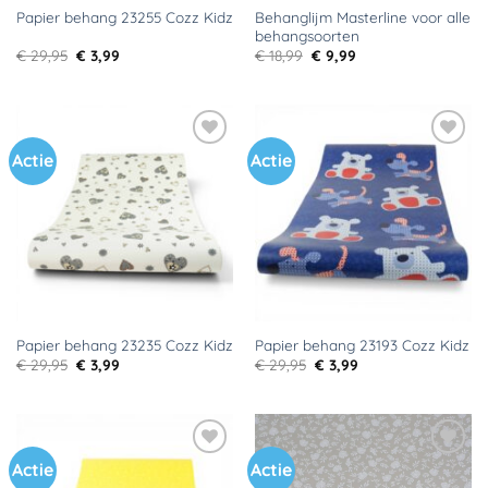
Behanglijm Masterline voor alle
Papier behang 23255 Cozz Kidz
behangsoorten
Oorspronkelijke
Huidige
Oorspronkelijke
Huidige
€
29,95
€
3,99
€
18,99
€
9,99
prijs
prijs
prijs
prijs
was:
is:
was:
is:
€ 29,95.
€ 3,99.
€ 18,99.
€ 9,99.
Actie
Actie
Toevoegen
Toevoegen
aan
aan
verlanglijst
verlanglijst
Papier behang 23235 Cozz Kidz
Papier behang 23193 Cozz Kidz
Oorspronkelijke
Huidige
Oorspronkelijke
Huidige
€
29,95
€
3,99
€
29,95
€
3,99
prijs
prijs
prijs
prijs
was:
is:
was:
is:
€ 29,95.
€ 3,99.
€ 29,95.
€ 3,99.
Actie
Actie
Toevoegen
Toevoegen
aan
aan