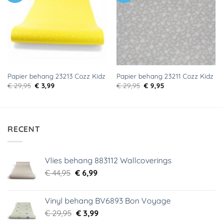
verlanglijst
verlanglijst
Papier behang 23213 Cozz Kidz
Papier behang 23211 Cozz Kidz
Oorspronkelijke
Huidige
Oorspronkelijke
Huidige
€
29,95
€
3,99
€
29,95
€
9,95
prijs
prijs
prijs
prijs
was:
is:
was:
is:
€ 29,95.
€ 3,99.
€ 29,95.
€ 9,95.
RECENT
Vlies behang 883112 Wallcoverings
Oorspronkelijke
Huidige
€
44,95
€
6,99
prijs
prijs
was:
is:
Vinyl behang BV6893 Bon Voyage
€ 44,95.
€ 6,99.
Oorspronkelijke
Huidige
€
29,95
€
3,99
prijs
prijs