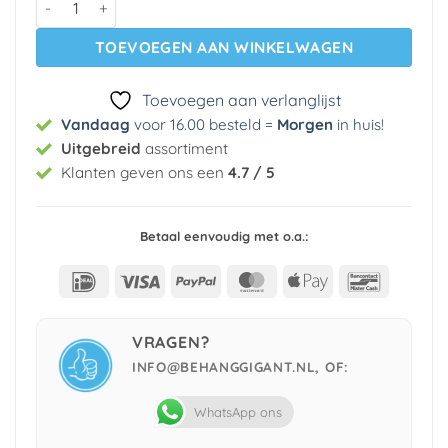
TOEVOEGEN AAN WINKELWAGEN
Toevoegen aan verlanglijst
Vandaag
voor 16.00 besteld =
Morgen
in huis
!
Uitgebreid
assortiment
Klanten geven ons een
4.7 / 5
Betaal eenvoudig met o.a.:
IDeal
Visa
PayPal
MasterCard
Apple
Bancont
Pay
VRAGEN?
INFO@BEHANGGIGANT.NL, OF:
WhatsApp ons