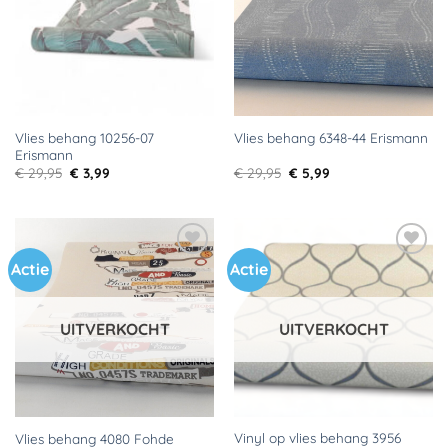
Vlies behang 10256-07
Vlies behang 6348-44 Erismann
Erismann
Oorspronkelijke
Huidige
Oorspronkelijke
Huidige
€
29,95
€
3,99
€
29,95
€
5,99
prijs
prijs
prijs
prijs
was:
is:
was:
is:
€ 29,95.
€ 3,99.
€ 29,95.
€ 5,99.
Actie
Actie
Toevoegen
Toevoegen
aan
aan
verlanglijst
verlanglijst
UITVERKOCHT
UITVERKOCHT
Vinyl op vlies behang 3956
Vlies behang 4080 Fohde