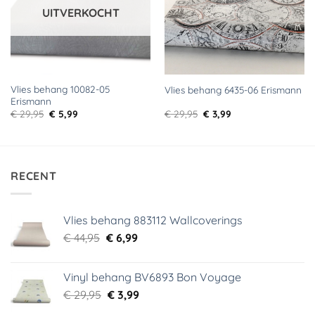
UITVERKOCHT
Vlies behang 10082-05
Vlies behang 6435-06 Erismann
Erismann
Oorspronkelijke
Huidige
Oorspronkelijke
Huidige
€
29,95
€
5,99
€
29,95
€
3,99
prijs
prijs
prijs
prijs
was:
is:
was:
is:
€ 29,95.
€ 5,99.
€ 29,95.
€ 3,99.
RECENT
Vlies behang 883112 Wallcoverings
Oorspronkelijke
Huidige
€
44,95
€
6,99
prijs
prijs
was:
is:
Vinyl behang BV6893 Bon Voyage
€ 44,95.
€ 6,99.
Oorspronkelijke
Huidige
€
29,95
€
3,99
prijs
prijs