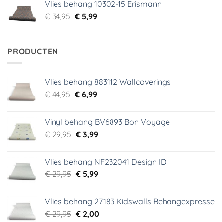
Vlies behang 10302-15 Erismann
€ 34,95.
€ 5,99.
Oorspronkelijke
Huidige
€
34,95
€
5,99
prijs
prijs
was:
is:
€ 34,95.
€ 5,99.
PRODUCTEN
Vlies behang 883112 Wallcoverings
Oorspronkelijke
Huidige
€
44,95
€
6,99
prijs
prijs
was:
is:
Vinyl behang BV6893 Bon Voyage
€ 44,95.
€ 6,99.
Oorspronkelijke
Huidige
€
29,95
€
3,99
prijs
prijs
was:
is:
Vlies behang NF232041 Design ID
€ 29,95.
€ 3,99.
Oorspronkelijke
Huidige
€
29,95
€
5,99
prijs
prijs
was:
is:
Vlies behang 27183 Kidswalls Behangexpresse
€ 29,95.
€ 5,99.
Oorspronkelijke
Huidige
€
29,95
€
2,00