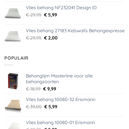
was:
is:
Vlies behang NF232041 Design ID
€ 29,95.
€ 3,99.
Oorspronkelijke
Huidige
€
29,95
€
5,99
prijs
prijs
was:
is:
Vlies behang 27183 Kidswalls Behangexpresse
€ 29,95.
€ 5,99.
Oorspronkelijke
Huidige
€
29,95
€
2,00
prijs
prijs
was:
is:
€ 29,95.
€ 2,00.
POPULAIR
Behanglijm Masterline voor alle
behangsoorten
Oorspronkelijke
Huidige
€
18,99
€
9,99
prijs
prijs
Vlies behang 10080-32 Erismann
was:
is:
Oorspronkelijke
Huidige
€
39,00
€ 18,99.
€
5,99
€ 9,99.
prijs
prijs
was:
is:
Vlies behang 10080-01 Erismann
€ 39,00.
€ 5,99.