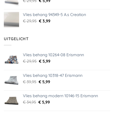
Oorspronkelijke
Huidige
€
29,95
€
5,99
prijs
prijs
was:
is:
Vlies behang 94349-5 A.s Creation
€ 29,95.
€ 5,99.
Oorspronkelijke
Huidige
€
29,95
€
3,99
prijs
prijs
was:
is:
€ 29,95.
€ 3,99.
UITGELICHT
Vlies behang 10264-08 Erismann
Oorspronkelijke
Huidige
€
29,95
€
5,99
prijs
prijs
was:
is:
Vlies behang 10318-47 Erismann
€ 29,95.
€ 5,99.
Oorspronkelijke
Huidige
€
39,95
€
5,99
prijs
prijs
was:
is:
Vlies behang modern 10146-15 Erismann
€ 39,95.
€ 5,99.
Oorspronkelijke
Huidige
€
34,95
€
5,99
prijs
prijs
was:
is: