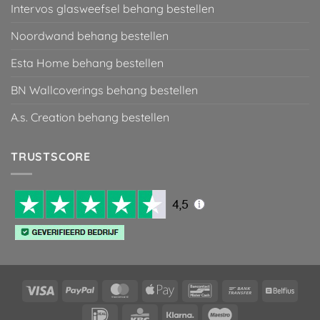
Intervos glasweefsel behang bestellen
Noordwand behang bestellen
Esta Home behang bestellen
BN Wallcoverings behang bestellen
A.s. Creation behang bestellen
TRUSTSCORE
Visa
PayPal
MasterCard
Apple
Bancontact
Bank
Belfiu
Pay
Transfer
IDeal
KBC
Klarna
Maestro