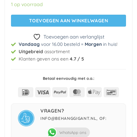
was:
is:
1 op voorraad
€ 29,95.
€ 5,99.
TOEVOEGEN AAN WINKELWAGEN
Toevoegen aan verlanglijst
Vandaag
voor 16.00 besteld =
Morgen
in huis
!
Uitgebreid
assortiment
Klanten geven ons een
4.7 / 5
Betaal eenvoudig met o.a.:
IDeal
Visa
PayPal
MasterCard
Apple
Bancont
Pay
VRAGEN?
INFO@BEHANGGIGANT.NL, OF:
WhatsApp ons