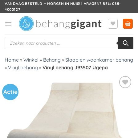
Ga
VANDAAG BESTELD = MORGEN IN HUIS! | VRAGEN? BEL: 085-
4000127
naar
inhoud
Producten
zoeken
Home
»
Winkel
»
Behang
»
Slaap en woonkamer behang
»
Vinyl behang
»
Vinyl behang J93507 Ugepa
Actie
Toevoegen
aan
verlanglijst