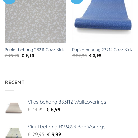
aan
aan
verlanglijst
verlanglijst
Papier behang 23211 Cozz Kidz
Papier behang 23214 Cozz Kidz
Oorspronkelijke
Huidige
Oorspronkelijke
Huidige
€
29,95
€
9,95
€
29,95
€
3,99
prijs
prijs
prijs
prijs
was:
is:
was:
is:
€ 29,95.
€ 9,95.
€ 29,95.
€ 3,99.
RECENT
Vlies behang 883112 Wallcoverings
Oorspronkelijke
Huidige
€
44,95
€
6,99
prijs
prijs
was:
is:
Vinyl behang BV6893 Bon Voyage
€ 44,95.
€ 6,99.
Oorspronkelijke
Huidige
€
29,95
€
3,99