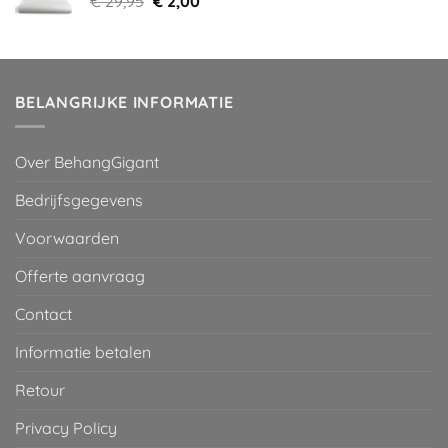
€
29,95
€
2,00
prijs
prijs
was:
is:
€ 29,95.
€ 2,00.
BELANGRIJKE INFORMATIE
Over BehangGigant
Bedrijfsgegevens
Voorwaarden
Offerte aanvraag
Contact
Informatie betalen
Retour
Privacy Policy