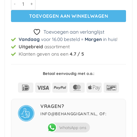
Vlies behang 880213 Wallcoverings aantal
TOEVOEGEN AAN WINKELWAGEN
Toevoegen aan verlanglijst
Vandaag
voor 16.00 besteld =
Morgen
in huis
!
Uitgebreid
assortiment
Klanten geven ons een
4.7 / 5
Betaal eenvoudig met o.a.:
IDeal
Visa
PayPal
MasterCard
Apple
Bancont
Pay
VRAGEN?
INFO@BEHANGGIGANT.NL, OF:
WhatsApp ons