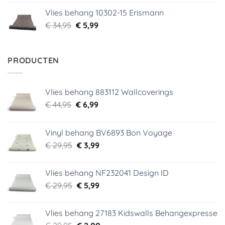
was:
is:
Vlies behang 10302-15 Erismann
€ 34,95.
€ 5,99.
Oorspronkelijke
Huidige
€
34,95
€
5,99
prijs
prijs
was:
is:
€ 34,95.
€ 5,99.
PRODUCTEN
Vlies behang 883112 Wallcoverings
Oorspronkelijke
Huidige
€
44,95
€
6,99
prijs
prijs
was:
is:
Vinyl behang BV6893 Bon Voyage
€ 44,95.
€ 6,99.
Oorspronkelijke
Huidige
€
29,95
€
3,99
prijs
prijs
was:
is:
Vlies behang NF232041 Design ID
€ 29,95.
€ 3,99.
Oorspronkelijke
Huidige
€
29,95
€
5,99
prijs
prijs
was:
is:
Vlies behang 27183 Kidswalls Behangexpresse
€ 29,95.
€ 5,99.
Oorspronkelijke
Huidige