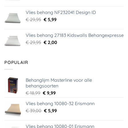
prijs
prijs
was:
is:
Vlies behang NF232041 Design ID
€ 29,95.
€ 3,99.
Oorspronkelijke
Huidige
€
29,95
€
5,99
prijs
prijs
was:
is:
Vlies behang 27183 Kidswalls Behangexpresse
€ 29,95.
€ 5,99.
Oorspronkelijke
Huidige
€
29,95
€
2,00
prijs
prijs
was:
is:
€ 29,95.
€ 2,00.
POPULAIR
Behanglijm Masterline voor alle
behangsoorten
Oorspronkelijke
Huidige
€
18,99
€
9,99
prijs
prijs
Vlies behang 10080-32 Erismann
was:
is:
Oorspronkelijke
Huidige
€
39,00
€ 18,99.
€
5,99
€ 9,99.
prijs
prijs
was:
is:
Vlies behang 10080-01 Erismann