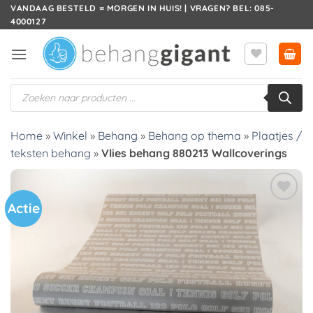
Ga
VANDAAG BESTELD = MORGEN IN HUIS! | VRAGEN? BEL: 085-
4000127
naar
inhoud
Producten
zoeken
Home
»
Winkel
»
Behang
»
Behang op thema
»
Plaatjes /
teksten behang
»
Vlies behang 880213 Wallcoverings
Actie
Toevoegen
aan
verlanglijst