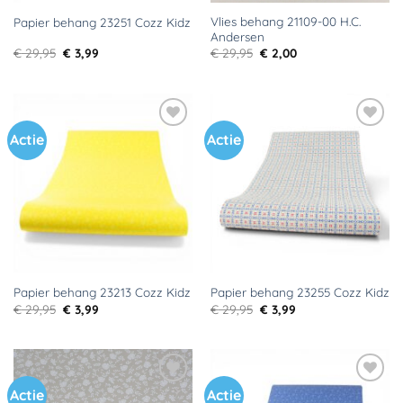
Vlies behang 21109-00 H.C.
Papier behang 23251 Cozz Kidz
Andersen
Oorspronkelijke
Huidige
Oorspronkelijke
Huidige
€
29,95
€
3,99
€
29,95
€
2,00
prijs
prijs
prijs
prijs
was:
is:
was:
is:
€ 29,95.
€ 3,99.
€ 29,95.
€ 2,00.
Actie
Actie
Toevoegen
Toevoegen
aan
aan
verlanglijst
verlanglijst
Papier behang 23213 Cozz Kidz
Papier behang 23255 Cozz Kidz
Oorspronkelijke
Huidige
Oorspronkelijke
Huidige
€
29,95
€
3,99
€
29,95
€
3,99
prijs
prijs
prijs
prijs
was:
is:
was:
is:
€ 29,95.
€ 3,99.
€ 29,95.
€ 3,99.
Actie
Actie
Toevoegen
Toevoegen