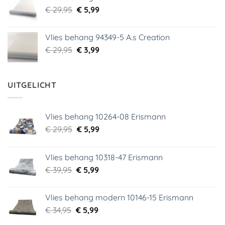
€ 39,00.
€ 5,99.
Oorspronkelijke
Huidige
€
29,95
€
5,99
prijs
prijs
was:
is:
Vlies behang 94349-5 A.s Creation
€ 29,95.
€ 5,99.
Oorspronkelijke
Huidige
€
29,95
€
3,99
prijs
prijs
was:
is:
€ 29,95.
€ 3,99.
UITGELICHT
Vlies behang 10264-08 Erismann
Oorspronkelijke
Huidige
€
29,95
€
5,99
prijs
prijs
was:
is:
Vlies behang 10318-47 Erismann
€ 29,95.
€ 5,99.
Oorspronkelijke
Huidige
€
39,95
€
5,99
prijs
prijs
was:
is:
Vlies behang modern 10146-15 Erismann
€ 39,95.
€ 5,99.
Oorspronkelijke
Huidige
€
34,95
€
5,99
prijs
prijs