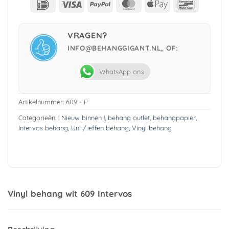
IDeal
Visa
PayPal
MasterCard
Apple
Bancont
Pay
VRAGEN?
INFO@BEHANGGIGANT.NL, OF:
WhatsApp ons
Artikelnummer:
609 - P
Categorieën:
! Nieuw binnen !
,
behang outlet
,
behangpapier
,
Intervos behang
,
Uni / effen behang
,
Vinyl behang
Vinyl behang wit 609 Intervos