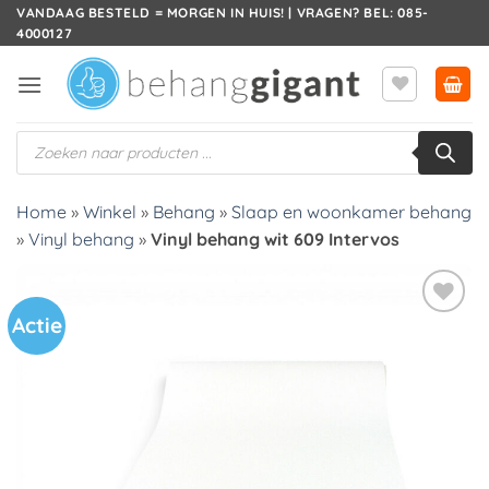
Ga
VANDAAG BESTELD = MORGEN IN HUIS! | VRAGEN? BEL: 085-
4000127
naar
inhoud
Producten
zoeken
Home
»
Winkel
»
Behang
»
Slaap en woonkamer behang
»
Vinyl behang
»
Vinyl behang wit 609 Intervos
Actie
Toevoegen
aan
verlanglijst