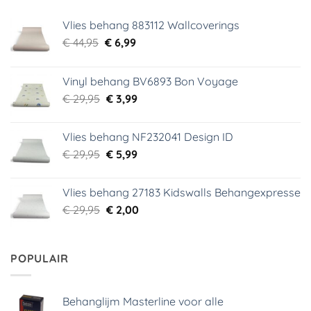
Vlies behang 883112 Wallcoverings
Oorspronkelijke
Huidige
€
44,95
€
6,99
prijs
prijs
was:
is:
Vinyl behang BV6893 Bon Voyage
€ 44,95.
€ 6,99.
Oorspronkelijke
Huidige
€
29,95
€
3,99
prijs
prijs
was:
is:
Vlies behang NF232041 Design ID
€ 29,95.
€ 3,99.
Oorspronkelijke
Huidige
€
29,95
€
5,99
prijs
prijs
was:
is:
Vlies behang 27183 Kidswalls Behangexpresse
€ 29,95.
€ 5,99.
Oorspronkelijke
Huidige
€
29,95
€
2,00
prijs
prijs
was:
is:
€ 29,95.
€ 2,00.
POPULAIR
Behanglijm Masterline voor alle