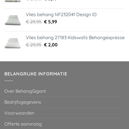
prijs
prijs
was:
is:
Vlies behang NF232041 Design ID
€ 29,95.
€ 3,99.
Oorspronkelijke
Huidige
€
29,95
€
5,99
prijs
prijs
was:
is:
Vlies behang 27183 Kidswalls Behangexpresse
€ 29,95.
€ 5,99.
Oorspronkelijke
Huidige
€
29,95
€
2,00
prijs
prijs
was:
is:
€ 29,95.
€ 2,00.
BELANGRIJKE INFORMATIE
Over BehangGigant
Bedrijfsgegevens
Voorwaarden
Offerte aanvraag