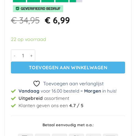
Oorspronkelijke
Huidige
€
34,95
€
6,99
prijs
prijs
was:
is:
22 op voorraad
€ 34,95.
€ 6,99.
Vinyl behang wit 609 Intervos aantal
TOEVOEGEN AAN WINKELWAGEN
Toevoegen aan verlanglijst
Vandaag
voor 16.00 besteld =
Morgen
in huis
!
Uitgebreid
assortiment
Klanten geven ons een
4.7 / 5
Betaal eenvoudig met o.a.: