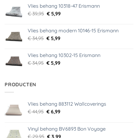
was:
is:
Vlies behang 10318-47 Erismann
€ 29,95.
€ 5,99.
Oorspronkelijke
Huidige
€
39,95
€
5,99
prijs
prijs
was:
is:
Vlies behang modern 10146-15 Erismann
€ 39,95.
€ 5,99.
Oorspronkelijke
Huidige
€
34,95
€
5,99
prijs
prijs
was:
is:
Vlies behang 10302-15 Erismann
€ 34,95.
€ 5,99.
Oorspronkelijke
Huidige
€
34,95
€
5,99
prijs
prijs
was:
is:
€ 34,95.
€ 5,99.
PRODUCTEN
Vlies behang 883112 Wallcoverings
Oorspronkelijke
Huidige
€
44,95
€
6,99
prijs
prijs
was:
is:
Vinyl behang BV6893 Bon Voyage
€ 44,95.
€ 6,99.
Oorspronkelijke
Huidige
€
29,95
€
3,99