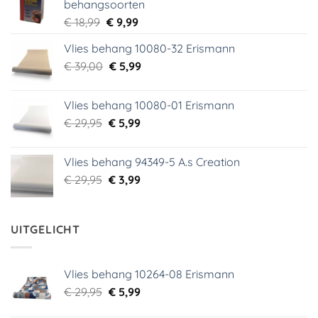
behangsoorten
Oorspronkelijke
Huidige
€
18,99
€
9,99
prijs
prijs
Vlies behang 10080-32 Erismann
was:
is:
Oorspronkelijke
Huidige
€
39,00
€ 18,99.
€
5,99
€ 9,99.
prijs
prijs
was:
is:
Vlies behang 10080-01 Erismann
€ 39,00.
€ 5,99.
Oorspronkelijke
Huidige
€
29,95
€
5,99
prijs
prijs
was:
is:
Vlies behang 94349-5 A.s Creation
€ 29,95.
€ 5,99.
Oorspronkelijke
Huidige
€
29,95
€
3,99
prijs
prijs
was:
is:
€ 29,95.
€ 3,99.
UITGELICHT
Vlies behang 10264-08 Erismann
Oorspronkelijke
Huidige
€
29,95
€
5,99
prijs
prijs