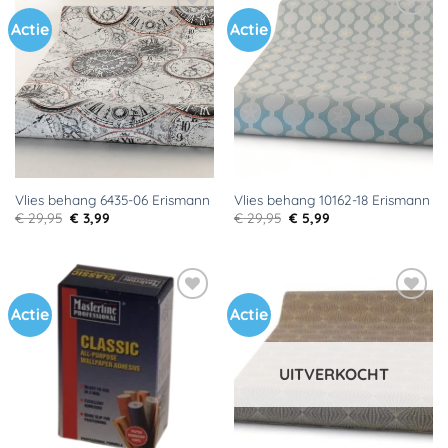
Actie
Actie
Toevoegen
Toevoegen
aan
aan
verlanglijst
verlanglijst
Vlies behang 6435-06 Erismann
Vlies behang 10162-18 Erismann
Oorspronkelijke
Huidige
Oorspronkelijke
Huidige
€
29,95
€
3,99
€
29,95
€
5,99
prijs
prijs
prijs
prijs
was:
is:
was:
is:
€ 29,95.
€ 3,99.
€ 29,95.
€ 5,99.
Actie
Actie
Toevoegen
Toevoegen
aan
aan
verlanglijst
verlanglijst
UITVERKOCHT