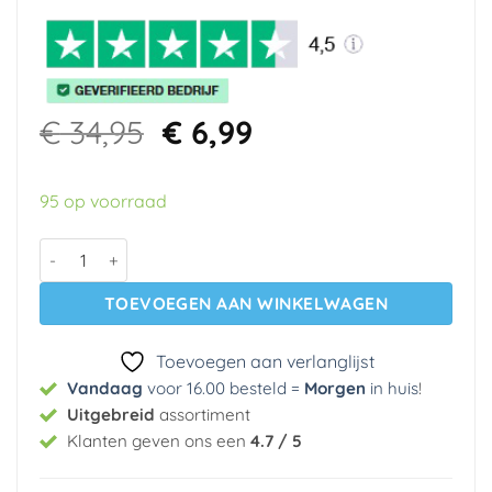
Oorspronkelijke
Huidige
€
34,95
€
6,99
prijs
prijs
was:
is:
95 op voorraad
€ 34,95.
€ 6,99.
Vinyl behang 623 Intervos (11,20 meter rol) aantal
TOEVOEGEN AAN WINKELWAGEN
Toevoegen aan verlanglijst
Vandaag
voor 16.00 besteld =
Morgen
in huis
!
Uitgebreid
assortiment
Klanten geven ons een
4.7 / 5