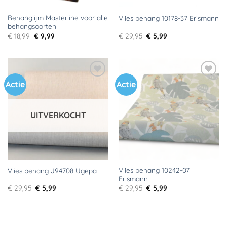
Behanglijm Masterline voor alle
Vlies behang 10178-37 Erismann
behangsoorten
Oorspronkelijke
Huidige
Oorspronkelijke
Huidige
€
18,99
€
9,99
€
29,95
€
5,99
prijs
prijs
prijs
prijs
was:
is:
was:
is:
€ 18,99.
€ 9,99.
€ 29,95.
€ 5,99.
Actie
Actie
Toevoegen
Toevoegen
aan
aan
verlanglijst
verlanglijst
UITVERKOCHT
Vlies behang 10242-07
Vlies behang J94708 Ugepa
Erismann
Oorspronkelijke
Huidige
Oorspronkelijke
Huidige
€
29,95
€
5,99
€
29,95
€
5,99
prijs
prijs
prijs
prijs
was:
is:
was:
is:
€ 29,95.
€ 5,99.
€ 29,95.
€ 5,99.