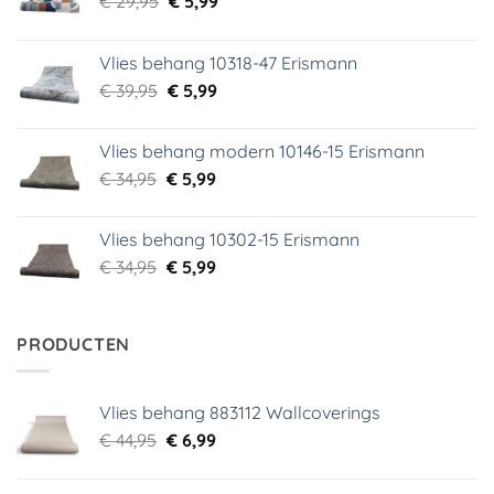
€
29,95
€
5,99
prijs
prijs
was:
is:
Vlies behang 10318-47 Erismann
€ 29,95.
€ 5,99.
Oorspronkelijke
Huidige
€
39,95
€
5,99
prijs
prijs
was:
is:
Vlies behang modern 10146-15 Erismann
€ 39,95.
€ 5,99.
Oorspronkelijke
Huidige
€
34,95
€
5,99
prijs
prijs
was:
is:
Vlies behang 10302-15 Erismann
€ 34,95.
€ 5,99.
Oorspronkelijke
Huidige
€
34,95
€
5,99
prijs
prijs
was:
is:
€ 34,95.
€ 5,99.
PRODUCTEN
Vlies behang 883112 Wallcoverings
Oorspronkelijke
Huidige
€
44,95
€
6,99
prijs
prijs
was:
is: