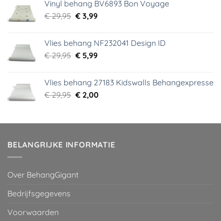
Vinyl behang BV6893 Bon Voyage
€ 44,95.
€ 6,99.
Oorspronkelijke
Huidige
€
29,95
€
3,99
prijs
prijs
was:
is:
Vlies behang NF232041 Design ID
€ 29,95.
€ 3,99.
Oorspronkelijke
Huidige
€
29,95
€
5,99
prijs
prijs
was:
is:
Vlies behang 27183 Kidswalls Behangexpresse
€ 29,95.
€ 5,99.
Oorspronkelijke
Huidige
€
29,95
€
2,00
prijs
prijs
was:
is:
€ 29,95.
€ 2,00.
BELANGRIJKE INFORMATIE
Over BehangGigant
Bedrijfsgegevens
Voorwaarden