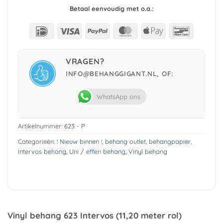
Betaal eenvoudig met o.a.:
IDeal
Visa
PayPal
MasterCard
Apple
Bancont
Pay
VRAGEN?
INFO@BEHANGGIGANT.NL, OF:
WhatsApp ons
Artikelnummer:
623 - P
Categorieën:
! Nieuw binnen !
,
behang outlet
,
behangpapier
,
Intervos behang
,
Uni / effen behang
,
Vinyl behang
Vinyl behang 623 Intervos (11,20 meter rol)