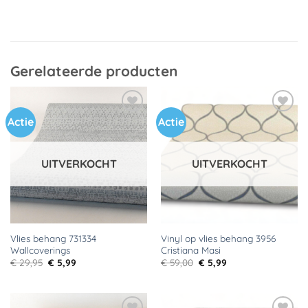
Gerelateerde producten
Actie
Actie
Toevoegen
Toevoegen
aan
aan
verlanglijst
verlanglijst
UITVERKOCHT
UITVERKOCHT
Vlies behang 731334
Vinyl op vlies behang 3956
Wallcoverings
Cristiana Masi
Oorspronkelijke
Huidige
Oorspronkelijke
Huidige
€
29,95
€
5,99
€
59,00
€
5,99
prijs
prijs
prijs
prijs
was:
is:
was:
is:
€ 29,95.
€ 5,99.
€ 59,00.
€ 5,99.