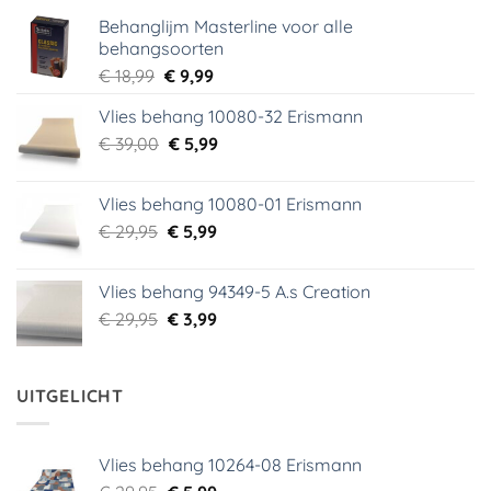
Behanglijm Masterline voor alle
behangsoorten
Oorspronkelijke
Huidige
€
18,99
€
9,99
prijs
prijs
Vlies behang 10080-32 Erismann
was:
is:
Oorspronkelijke
Huidige
€
39,00
€ 18,99.
€
5,99
€ 9,99.
prijs
prijs
was:
is:
Vlies behang 10080-01 Erismann
€ 39,00.
€ 5,99.
Oorspronkelijke
Huidige
€
29,95
€
5,99
prijs
prijs
was:
is:
Vlies behang 94349-5 A.s Creation
€ 29,95.
€ 5,99.
Oorspronkelijke
Huidige
€
29,95
€
3,99
prijs
prijs
was:
is:
€ 29,95.
€ 3,99.
UITGELICHT
Vlies behang 10264-08 Erismann
Oorspronkelijke
Huidige