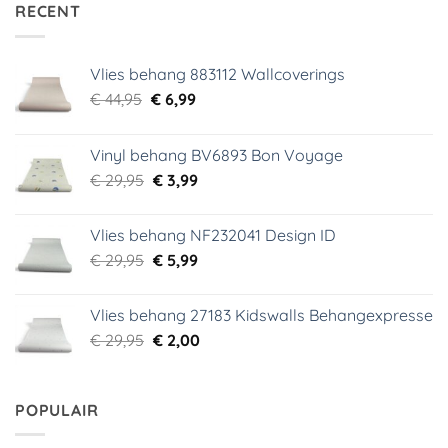
RECENT
Vlies behang 883112 Wallcoverings
Oorspronkelijke
Huidige
€
44,95
€
6,99
prijs
prijs
was:
is:
Vinyl behang BV6893 Bon Voyage
€ 44,95.
€ 6,99.
Oorspronkelijke
Huidige
€
29,95
€
3,99
prijs
prijs
was:
is:
Vlies behang NF232041 Design ID
€ 29,95.
€ 3,99.
Oorspronkelijke
Huidige
€
29,95
€
5,99
prijs
prijs
was:
is:
Vlies behang 27183 Kidswalls Behangexpresse
€ 29,95.
€ 5,99.
Oorspronkelijke
Huidige
€
29,95
€
2,00
prijs
prijs
was:
is:
€ 29,95.
€ 2,00.
POPULAIR