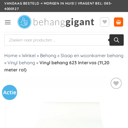
Ga
VANDAAG BESTELD = MORGEN IN HUIS! | VRAGEN? BEL: 085-
4000127
naar
inhoud
Producten
zoeken
Home
»
Winkel
»
Behang
»
Slaap en woonkamer behang
»
Vinyl behang
»
Vinyl behang 623 Intervos (11,20
meter rol)
Actie
Toevoegen
aan
verlanglijst