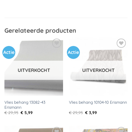
Gerelateerde producten
Actie
Actie
Toevoegen
Toevoegen
aan
aan
verlanglijst
verlanglijst
UITVERKOCHT
UITVERKOCHT
Vlies behang 13082-43
Vlies behang 10104-10 Erismann
Erismann
Oorspronkelijke
Huidige
Oorspronkelijke
Huidige
€
29,95
€
5,99
€
29,95
€
3,99
prijs
prijs
prijs
prijs
was:
is:
was:
is:
€ 29,95.
€ 5,99.
€ 29,95.
€ 3,99.