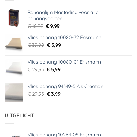
Behanglijm Masterline voor alle
behangsoorten
Oorspronkelijke
Huidige
€
18,99
€
9,99
prijs
prijs
Vlies behang 10080-32 Erismann
was:
is:
Oorspronkelijke
Huidige
€
39,00
€ 18,99.
€
5,99
€ 9,99.
prijs
prijs
was:
is:
Vlies behang 10080-01 Erismann
€ 39,00.
€ 5,99.
Oorspronkelijke
Huidige
€
29,95
€
5,99
prijs
prijs
was:
is:
Vlies behang 94349-5 A.s Creation
€ 29,95.
€ 5,99.
Oorspronkelijke
Huidige
€
29,95
€
3,99
prijs
prijs
was:
is:
€ 29,95.
€ 3,99.
UITGELICHT
Vlies behang 10264-08 Erismann