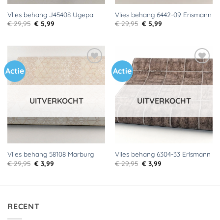
Vlies behang J45408 Ugepa
Vlies behang 6442-09 Erismann
Oorspronkelijke
Huidige
Oorspronkelijke
Huidige
€
29,95
€
5,99
€
29,95
€
5,99
prijs
prijs
prijs
prijs
was:
is:
was:
is:
€ 29,95.
€ 5,99.
€ 29,95.
€ 5,99.
Actie
Actie
Toevoegen
Toevoegen
aan
aan
verlanglijst
verlanglijst
UITVERKOCHT
UITVERKOCHT
Vlies behang 58108 Marburg
Vlies behang 6304-33 Erismann
Oorspronkelijke
Huidige
Oorspronkelijke
Huidige
€
29,95
€
3,99
€
29,95
€
3,99
prijs
prijs
prijs
prijs
was:
is:
was:
is:
€ 29,95.
€ 3,99.
€ 29,95.
€ 3,99.
RECENT