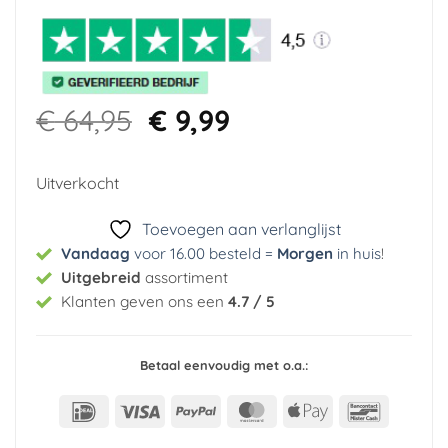
Oorspronkelijke
Huidige
€
64,95
€
9,99
prijs
prijs
was:
is:
Uitverkocht
€ 64,95.
€ 9,99.
Toevoegen aan verlanglijst
Vandaag
voor 16.00 besteld =
Morgen
in huis
!
Uitgebreid
assortiment
Klanten geven ons een
4.7 / 5
Betaal eenvoudig met o.a.:
IDeal
Visa
PayPal
MasterCard
Apple
Bancont
Pay