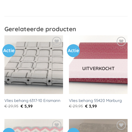
Gerelateerde producten
Actie
Actie
Toevoegen
Toevoegen
aan
aan
verlanglijst
verlanglijst
UITVERKOCHT
Vlies behang 6317-10 Erismann
Vlies behang 55420 Marburg
Oorspronkelijke
Huidige
Oorspronkelijke
Huidige
€
29,95
€
5,99
€
29,95
€
3,99
prijs
prijs
prijs
prijs
was:
is:
was:
is:
€ 29,95.
€ 5,99.
€ 29,95.
€ 3,99.