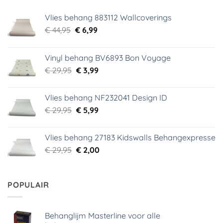
Vlies behang 883112 Wallcoverings
Oorspronkelijke
Huidige
€
44,95
€
6,99
prijs
prijs
was:
is:
Vinyl behang BV6893 Bon Voyage
€ 44,95.
€ 6,99.
Oorspronkelijke
Huidige
€
29,95
€
3,99
prijs
prijs
was:
is:
Vlies behang NF232041 Design ID
€ 29,95.
€ 3,99.
Oorspronkelijke
Huidige
€
29,95
€
5,99
prijs
prijs
was:
is:
Vlies behang 27183 Kidswalls Behangexpresse
€ 29,95.
€ 5,99.
Oorspronkelijke
Huidige
€
29,95
€
2,00
prijs
prijs
was:
is:
€ 29,95.
€ 2,00.
POPULAIR
Behanglijm Masterline voor alle