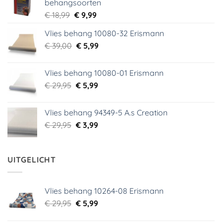
behangsoorten
Oorspronkelijke
Huidige
€
18,99
€
9,99
prijs
prijs
Vlies behang 10080-32 Erismann
was:
is:
Oorspronkelijke
Huidige
€
39,00
€ 18,99.
€
5,99
€ 9,99.
prijs
prijs
was:
is:
Vlies behang 10080-01 Erismann
€ 39,00.
€ 5,99.
Oorspronkelijke
Huidige
€
29,95
€
5,99
prijs
prijs
was:
is:
Vlies behang 94349-5 A.s Creation
€ 29,95.
€ 5,99.
Oorspronkelijke
Huidige
€
29,95
€
3,99
prijs
prijs
was:
is:
€ 29,95.
€ 3,99.
UITGELICHT
Vlies behang 10264-08 Erismann
Oorspronkelijke
Huidige
€
29,95
€
5,99
prijs
prijs