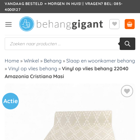
Ga
VANDAAG BESTELD = MORGEN IN HUIS! | VRAGEN? BEL: 085-
4000127
naar
inhoud
Producten
zoeken
Home
»
Winkel
»
Behang
»
Slaap en woonkamer behang
»
Vinyl op vlies behang
»
Vinyl op vlies behang 22040
Amazonia Cristiana Masi
Actie
Toevoegen
aan
verlanglijst