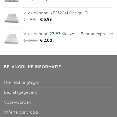
prijs
prijs
was:
is:
Vlies behang NF232041 Design ID
€ 29,95.
€ 3,99.
Oorspronkelijke
Huidige
€
29,95
€
5,99
prijs
prijs
was:
is:
Vlies behang 27183 Kidswalls Behangexpresse
€ 29,95.
€ 5,99.
Oorspronkelijke
Huidige
€
29,95
€
2,00
prijs
prijs
was:
is:
€ 29,95.
€ 2,00.
BELANGRIJKE INFORMATIE
Over BehangGigant
Bedrijfsgegevens
Voorwaarden
Offerte aanvraag