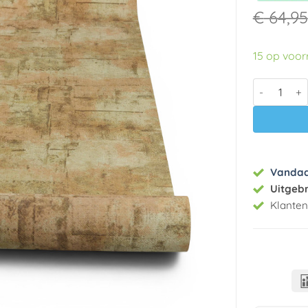
€
64,95
15 op voo
Vinyl op vl
Vanda
Uitgeb
Klante