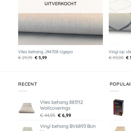
UITVERKOCHT
Vlies behang J94708 Ugepa
Vinyl op vl
Oorspronkelijke
Huidige
Oo
€
29,95
€
5,99
€
59,00
€
prijs
prijs
pri
was:
is:
wa
€ 29,95.
€ 5,99.
€ 
RECENT
POPULAI
Vlies behang 883112
Wallcoverings
Oorspronkelijke
Huidige
€
44,95
€
6,99
prijs
prijs
Vinyl behang BV6893 Bon
was:
is: