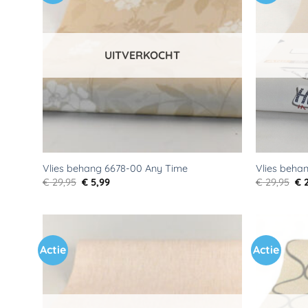
aan
verlanglijst
UITVERKOCHT
Vlies behang 6678-00 Any Time
Vlies beha
Oorspronkelijke
Huidige
Oo
€
29,95
€
5,99
€
29,95
€
2
prijs
prijs
pri
was:
is:
wa
€ 29,95.
€ 5,99.
€ 2
Actie
Actie
Toevoegen
aan
verlanglijst