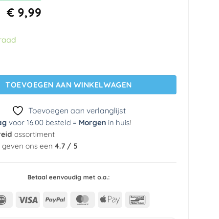
Oorspronkelijke
Huidige
€
9,99
prijs
prijs
was:
is:
rraad
€ 64,95.
€ 9,99.
ies behang 29977 Materika Cristiana Masi aantal
TOEVOEGEN AAN WINKELWAGEN
Toevoegen aan verlanglijst
ag
voor 16.00 besteld =
Morgen
in huis
!
reid
assortiment
n geven ons een
4.7 / 5
Betaal eenvoudig met o.a.:
IDeal
Visa
PayPal
MasterCard
Apple
Bancontact
Pay