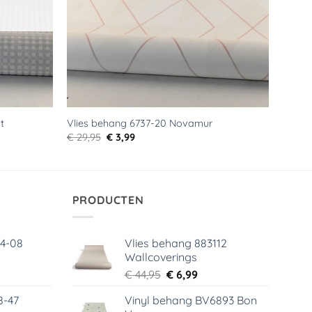
t
Vlies behang 6737-20 Novamur
Oorspronkelijke
Huidige
€
29,95
€
3,99
prijs
prijs
was:
is:
€ 29,95.
€ 3,99.
PRODUCTEN
64-08
Vlies behang 883112
Wallcoverings
elijke
dige
Oorspronkelijke
Huidige
€
44,95
€
6,99
s
prijs
prijs
8-47
Vinyl behang BV6893 Bon
was:
is: