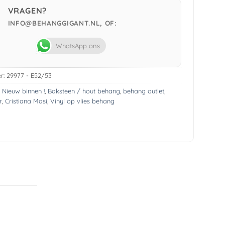
VRAGEN?
INFO@BEHANGGIGANT.NL, OF:
WhatsApp ons
r:
29977 - E52/53
! Nieuw binnen !
,
Baksteen / hout behang
,
behang outlet
,
r
,
Cristiana Masi
,
Vinyl op vlies behang