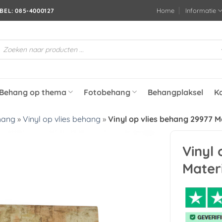
Home
Informatie
BEL: 085-4000127
roducten
oeken
Behang op thema
Fotobehang
Behangplaksel
K
hang
»
Vinyl op vlies behang
»
Vinyl op vlies behang 29977 M
Vinyl 
Toevoegen
Materi
aan
verlanglijst