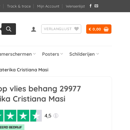
Track & trace
Mijn Account
Wensenlijst
VERLANGLIJST
€
0,00
amerschermen
Posters
Schilderijen
aterika Cristiana Masi
op vlies behang 29977
ka Cristiana Masi