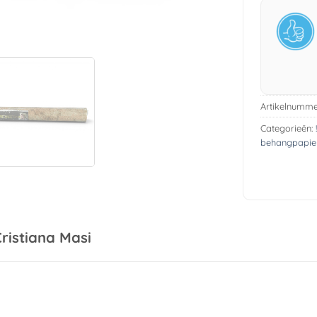
Artikelnumme
Categorieën:
behangpapie
ristiana Masi