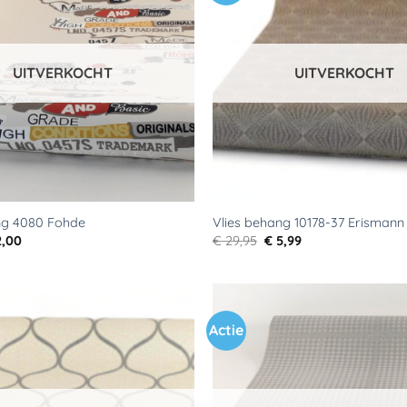
aan
verlanglijst
UITVERKOCHT
UITVERKOCHT
ng 4080 Fohde
Vlies behang 10178-37 Erismann
rspronkelijke
Huidige
Oorspronkelijke
Huidige
,00
€
29,95
€
5,99
js
prijs
prijs
prijs
s:
is:
was:
is:
9,95.
€ 2,00.
€ 29,95.
€ 5,99.
Actie
Toevoegen
aan
verlanglijst