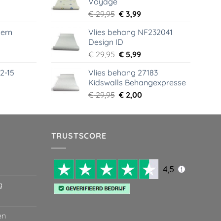
Voyage
99.
€ 44,95.
€ 6,99.
elijke
dige
Oorspronkelijke
Huidige
€
29,95
€
3,99
s
prijs
prijs
ern
Vlies behang NF232041
was:
is:
Design ID
99.
€ 29,95.
€ 3,99.
elijke
dige
Oorspronkelijke
Huidige
€
29,95
€
5,99
s
prijs
prijs
2-15
Vlies behang 27183
was:
is:
Kidswalls Behangexpresse
99.
€ 29,95.
€ 5,99.
elijke
dige
Oorspronkelijke
Huidige
€
29,95
€
2,00
s
prijs
prijs
was:
is:
99.
€ 29,95.
€ 2,00.
TRUSTSCORE
g
en