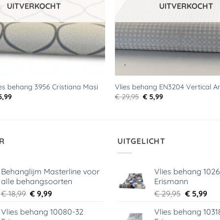
UITVERKOCHT
UITVERKOCHT
ies behang 3956 Cristiana Masi
Vlies behang EN3204 Vertical Ar
rspronkelijke
Huidige
Oorspronkelijke
Huidige
5,99
€
29,95
€
5,99
js
prijs
prijs
prijs
s:
is:
was:
is:
59,00.
€ 5,99.
€ 29,95.
€ 5,99.
R
UITGELICHT
Behanglijm Masterline voor
Vlies behang 102
alle behangsoorten
Erismann
Oorspronkelijke
Huidige
Oorspronk
Hui
€
18,99
€
9,99
€
29,95
€
5,99
prijs
prijs
prijs
prij
Vlies behang 10080-32
Vlies behang 1031
was:
is:
was:
is: