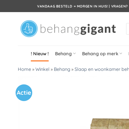
Ga
VANDAAG BESTELD = MORGEN IN HUIS! | VRAGEN? 
naar
inhoud
P
z
! Nieuw !
Behang
Behang op merk
Home
»
Winkel
»
Behang
»
Slaap en woonkamer be
Actie