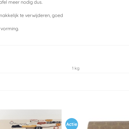
afel meer nodig dus.
makkelijk te verwijderen, goed
rvorming.
1 kg
Actie
Toevoegen