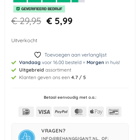
Oorspronkelijke
Huidige
€
29,95
€
5,99
prijs
prijs
was:
is:
Uitverkocht
€ 29,95.
€ 5,99.
Toevoegen aan verlanglijst
Vandaag
voor 16.00 besteld =
Morgen
in huis
!
Uitgebreid
assortiment
Klanten geven ons een
4.7 / 5
Betaal eenvoudig met o.a.:
IDeal
Visa
PayPal
MasterCard
Apple
Bancont
Pay
VRAGEN?
INFO@BEHANGGIGANT.NL, OF: