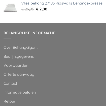
Vlies behang 27183 Kidswalls Behangexpresse
€ 29,95.
€ 5,99.
Oorspronkelijke
Huidige
€
29,95
€
2,00
prijs
prijs
was:
is:
€ 29,95.
€ 2,00.
BELANGRIJKE INFORMATIE
Over BehangGigant
Bedrijfsgegevens
Voorwaarden
Offerte aanvraag
Contact
Informatie betalen
Retour