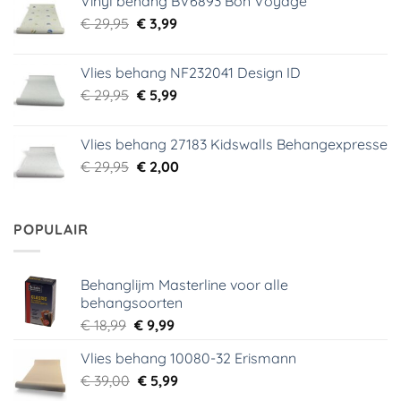
Vinyl behang BV6893 Bon Voyage
€ 44,95.
€ 6,99.
Oorspronkelijke
Huidige
€
29,95
€
3,99
prijs
prijs
was:
is:
Vlies behang NF232041 Design ID
€ 29,95.
€ 3,99.
Oorspronkelijke
Huidige
€
29,95
€
5,99
prijs
prijs
was:
is:
Vlies behang 27183 Kidswalls Behangexpresse
€ 29,95.
€ 5,99.
Oorspronkelijke
Huidige
€
29,95
€
2,00
prijs
prijs
was:
is:
€ 29,95.
€ 2,00.
POPULAIR
Behanglijm Masterline voor alle
behangsoorten
Oorspronkelijke
Huidige
€
18,99
€
9,99
prijs
prijs
Vlies behang 10080-32 Erismann
was:
is:
Oorspronkelijke
Huidige
€
39,00
€ 18,99.
€
5,99
€ 9,99.
prijs
prijs