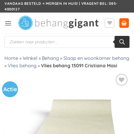
Ga
VANDAAG BESTELD = MORGEN IN HUIS! | VRAGEN? BEL: 085-
4000127
naar
inhoud
Producten
zoeken
Home
»
Winkel
»
Behang
»
Slaap en woonkamer behang
»
Vlies behang
»
Vlies behang 13091 Cristiana Masi
Actie
Toevoegen
aan
verlanglijst