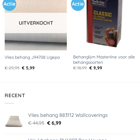
Actie
Actie
Toevoegen
Toevoegen
aan
aan
verlanglijst
verlanglijst
UITVERKOCHT
Behanglijm Masterline voor alle
Vlies behang J94708 Ugepa
behangsoorten
Oorspronkelijke
Huidige
Oorspronkelijke
Huidige
€
29,95
€
5,99
€
18,99
€
9,99
prijs
prijs
prijs
prijs
was:
is:
was:
is:
€ 29,95.
€ 5,99.
€ 18,99.
€ 9,99.
RECENT
Vlies behang 883112 Wallcoverings
Oorspronkelijke
Huidige
€
44,95
€
6,99
prijs
prijs
was:
is: