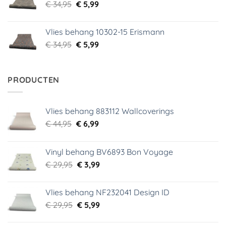
Oorspronkelijke
Huidige
€
34,95
€
5,99
prijs
prijs
was:
is:
Vlies behang 10302-15 Erismann
€ 34,95.
€ 5,99.
Oorspronkelijke
Huidige
€
34,95
€
5,99
prijs
prijs
was:
is:
€ 34,95.
€ 5,99.
PRODUCTEN
Vlies behang 883112 Wallcoverings
Oorspronkelijke
Huidige
€
44,95
€
6,99
prijs
prijs
was:
is:
Vinyl behang BV6893 Bon Voyage
€ 44,95.
€ 6,99.
Oorspronkelijke
Huidige
€
29,95
€
3,99
prijs
prijs
was:
is:
Vlies behang NF232041 Design ID
€ 29,95.
€ 3,99.
Oorspronkelijke
Huidige
€
29,95
€
5,99
prijs
prijs
was:
is: