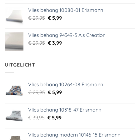
was:
is:
Vlies behang 10080-01 Erismann
€ 39,00.
€ 5,99.
Oorspronkelijke
Huidige
€
29,95
€
5,99
prijs
prijs
was:
is:
Vlies behang 94349-5 A.s Creation
€ 29,95.
€ 5,99.
Oorspronkelijke
Huidige
€
29,95
€
3,99
prijs
prijs
was:
is:
€ 29,95.
€ 3,99.
UITGELICHT
Vlies behang 10264-08 Erismann
Oorspronkelijke
Huidige
€
29,95
€
5,99
prijs
prijs
was:
is:
Vlies behang 10318-47 Erismann
€ 29,95.
€ 5,99.
Oorspronkelijke
Huidige
€
39,95
€
5,99
prijs
prijs
was:
is:
Vlies behang modern 10146-15 Erismann
€ 39,95.
€ 5,99.