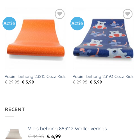
was:
is:
was:
is:
€ 29,95.
€ 2,00.
€ 29,95.
€ 9,95.
Actie
Actie
Toevoegen
Toevoegen
aan
aan
verlanglijst
verlanglijst
Papier behang 23215 Cozz Kidz
Papier behang 23193 Cozz Kidz
Oorspronkelijke
Huidige
Oorspronkelijke
Huidige
€
29,95
€
3,99
€
29,95
€
3,99
prijs
prijs
prijs
prijs
was:
is:
was:
is:
€ 29,95.
€ 3,99.
€ 29,95.
€ 3,99.
RECENT
Vlies behang 883112 Wallcoverings
Oorspronkelijke
Huidige
€
44,95
€
6,99