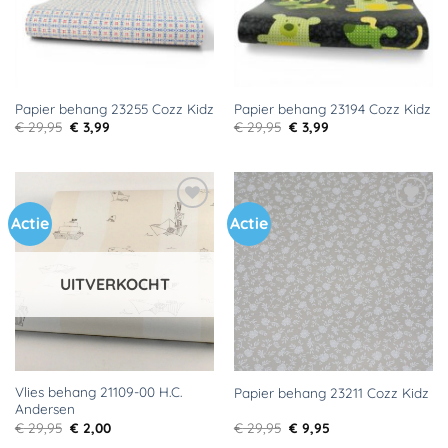
Papier behang 23255 Cozz Kidz
Papier behang 23194 Cozz Kidz
Oorspronkelijke
Huidige
Oorspronkelijke
Huidige
€
29,95
€
3,99
€
29,95
€
3,99
prijs
prijs
prijs
prijs
was:
is:
was:
is:
€ 29,95.
€ 3,99.
€ 29,95.
€ 3,99.
Actie
Actie
Toevoegen
Toevoegen
aan
aan
verlanglijst
verlanglijst
UITVERKOCHT
Vlies behang 21109-00 H.C.
Papier behang 23211 Cozz Kidz
Andersen
Oorspronkelijke
Huidige
Oorspronkelijke
Huidige
€
29,95
€
2,00
€
29,95
€
9,95
prijs
prijs
prijs
prijs