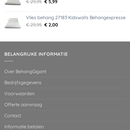
Oorspronkelijke
Huidige
€
29,95
€
5,99
prijs
prijs
was:
is:
Vlies behang 27183 Kidswalls Behangexpresse
€ 29,95.
€ 5,99.
Oorspronkelijke
Huidige
€
29,95
€
2,00
prijs
prijs
was:
is:
€ 29,95.
€ 2,00.
BELANGRIJKE INFORMATIE
Over BehangGigant
Bedrijfsgegevens
Voorwaarden
Offerte aanvraag
Contact
Informatie betalen