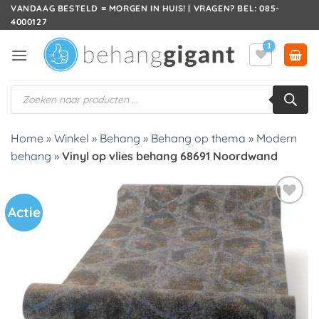
Ga
VANDAAG BESTELD = MORGEN IN HUIS! | VRAGEN? BEL: 085-
4000127
naar
inhoud
Producten
zoeken
Home
»
Winkel
»
Behang
»
Behang op thema
»
Modern
behang
»
Vinyl op vlies behang 68691 Noordwand
Actie
Toevoegen
aan
verlanglijst