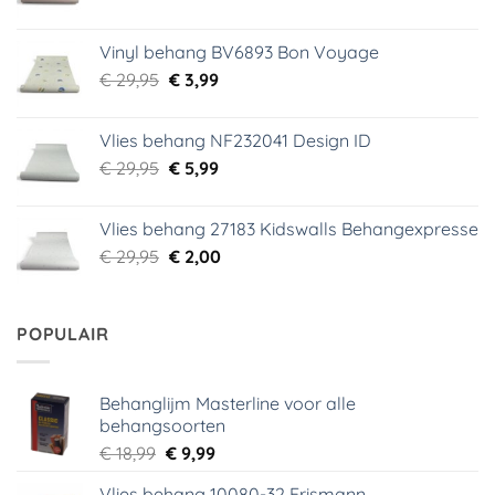
prijs
prijs
was:
is:
Vinyl behang BV6893 Bon Voyage
€ 44,95.
€ 6,99.
Oorspronkelijke
Huidige
€
29,95
€
3,99
prijs
prijs
was:
is:
Vlies behang NF232041 Design ID
€ 29,95.
€ 3,99.
Oorspronkelijke
Huidige
€
29,95
€
5,99
prijs
prijs
was:
is:
Vlies behang 27183 Kidswalls Behangexpresse
€ 29,95.
€ 5,99.
Oorspronkelijke
Huidige
€
29,95
€
2,00
prijs
prijs
was:
is:
€ 29,95.
€ 2,00.
POPULAIR
Behanglijm Masterline voor alle
behangsoorten
Oorspronkelijke
Huidige
€
18,99
€
9,99
prijs
prijs
Vlies behang 10080-32 Erismann