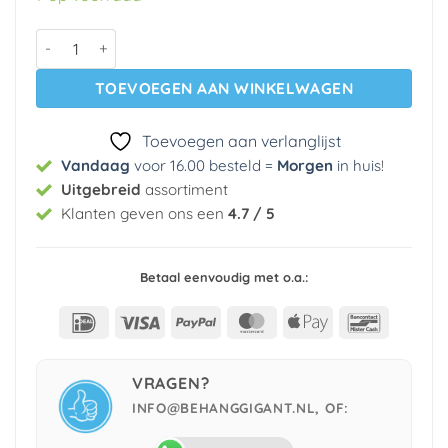
€ 29,95.
€ 5,99.
Vinyl op vlies behang 68691 Noordwand aantal
TOEVOEGEN AAN WINKELWAGEN
Toevoegen aan verlanglijst
Vandaag
voor 16.00 besteld =
Morgen
in huis
!
Uitgebreid
assortiment
Klanten geven ons een
4.7 / 5
Betaal eenvoudig met o.a.:
IDeal
Visa
PayPal
MasterCard
Apple
Bancont
Pay
VRAGEN?
INFO@BEHANGGIGANT.NL, OF: