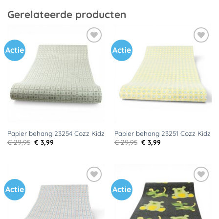
Gerelateerde producten
Actie
Actie
Toevoegen
Toevoegen
aan
aan
verlanglijst
verlanglijst
Papier behang 23254 Cozz Kidz
Papier behang 23251 Cozz Kidz
Oorspronkelijke
Huidige
Oorspronkelijke
Huidige
€
29,95
€
3,99
€
29,95
€
3,99
prijs
prijs
prijs
prijs
was:
is:
was:
is:
€ 29,95.
€ 3,99.
€ 29,95.
€ 3,99.
Actie
Actie
Toevoegen
Toevoegen
aan
aan
verlanglijst
verlanglijst