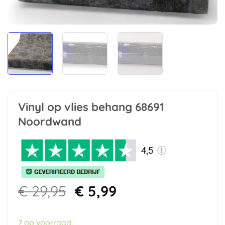
Vinyl op vlies behang 68691
Noordwand
Oorspronkelijke
Huidige
€
29,95
€
5,99
prijs
prijs
was:
is:
7 op voorraad