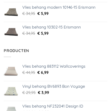
was:
is:
Vlies behang modern 10146-15 Erismann
€ 39,95.
€ 5,99.
Oorspronkelijke
Huidige
€
34,95
€
5,99
prijs
prijs
was:
is:
Vlies behang 10302-15 Erismann
€ 34,95.
€ 5,99.
Oorspronkelijke
Huidige
€
34,95
€
5,99
prijs
prijs
was:
is:
€ 34,95.
€ 5,99.
PRODUCTEN
Vlies behang 883112 Wallcoverings
Oorspronkelijke
Huidige
€
44,95
€
6,99
prijs
prijs
was:
is:
Vinyl behang BV6893 Bon Voyage
€ 44,95.
€ 6,99.
Oorspronkelijke
Huidige
€
29,95
€
3,99
prijs
prijs
was:
is:
Vlies behang NF232041 Design ID
€ 29,95.
€ 3,99.