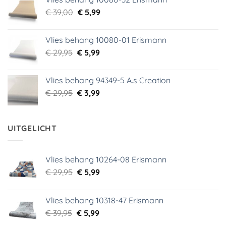
was:
is:
Oorspronkelijke
Huidige
€
39,00
€ 18,99.
€
5,99
€ 9,99.
prijs
prijs
was:
is:
Vlies behang 10080-01 Erismann
€ 39,00.
€ 5,99.
Oorspronkelijke
Huidige
€
29,95
€
5,99
prijs
prijs
was:
is:
Vlies behang 94349-5 A.s Creation
€ 29,95.
€ 5,99.
Oorspronkelijke
Huidige
€
29,95
€
3,99
prijs
prijs
was:
is:
€ 29,95.
€ 3,99.
UITGELICHT
Vlies behang 10264-08 Erismann
Oorspronkelijke
Huidige
€
29,95
€
5,99
prijs
prijs
was:
is:
Vlies behang 10318-47 Erismann
€ 29,95.
€ 5,99.
Oorspronkelijke
Huidige
€
39,95
€
5,99
prijs
prijs