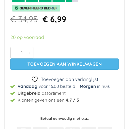
Oorspronkelijke
Huidige
€
34,95
€
6,99
prijs
prijs
was:
is:
20 op voorraad
€ 34,95.
€ 6,99.
Vlies behang 10298-44 Erismann aantal
TOEVOEGEN AAN WINKELWAGEN
Toevoegen aan verlanglijst
Vandaag
voor 16.00 besteld =
Morgen
in huis
!
Uitgebreid
assortiment
Klanten geven ons een
4.7 / 5
Betaal eenvoudig met o.a.: