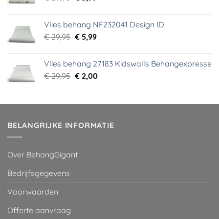
prijs
prijs
was:
is:
Vlies behang NF232041 Design ID
€ 29,95.
€ 3,99.
Oorspronkelijke
Huidige
€
29,95
€
5,99
prijs
prijs
was:
is:
Vlies behang 27183 Kidswalls Behangexpresse
€ 29,95.
€ 5,99.
Oorspronkelijke
Huidige
€
29,95
€
2,00
prijs
prijs
was:
is:
€ 29,95.
€ 2,00.
BELANGRIJKE INFORMATIE
Over BehangGigant
Bedrijfsgegevens
Voorwaarden
Offerte aanvraag