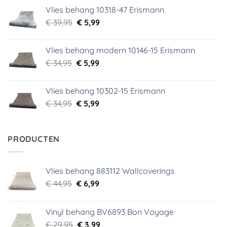
was:
is:
Vlies behang 10318-47 Erismann
€ 29,95.
€ 5,99.
Oorspronkelijke
Huidige
€
39,95
€
5,99
prijs
prijs
was:
is:
Vlies behang modern 10146-15 Erismann
€ 39,95.
€ 5,99.
Oorspronkelijke
Huidige
€
34,95
€
5,99
prijs
prijs
was:
is:
Vlies behang 10302-15 Erismann
€ 34,95.
€ 5,99.
Oorspronkelijke
Huidige
€
34,95
€
5,99
prijs
prijs
was:
is:
€ 34,95.
€ 5,99.
PRODUCTEN
Vlies behang 883112 Wallcoverings
Oorspronkelijke
Huidige
€
44,95
€
6,99
prijs
prijs
was:
is:
Vinyl behang BV6893 Bon Voyage
€ 44,95.
€ 6,99.
Oorspronkelijke
Huidige
€
29,95
€
3,99