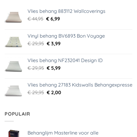
Vlies behang 883112 Wallcoverings
Oorspronkelijke
Huidige
€
44,95
€
6,99
prijs
prijs
was:
is:
Vinyl behang BV6893 Bon Voyage
€ 44,95.
€ 6,99.
Oorspronkelijke
Huidige
€
29,95
€
3,99
prijs
prijs
was:
is:
Vlies behang NF232041 Design ID
€ 29,95.
€ 3,99.
Oorspronkelijke
Huidige
€
29,95
€
5,99
prijs
prijs
was:
is:
Vlies behang 27183 Kidswalls Behangexpresse
€ 29,95.
€ 5,99.
Oorspronkelijke
Huidige
€
29,95
€
2,00
prijs
prijs
was:
is:
€ 29,95.
€ 2,00.
POPULAIR
Behanglijm Masterline voor alle