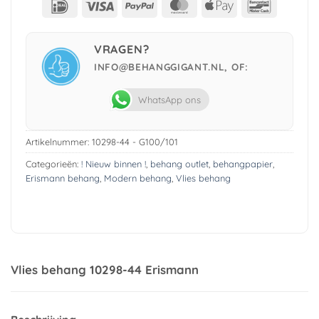
IDeal
Visa
PayPal
MasterCard
Apple
Bancont
Pay
VRAGEN?
INFO@BEHANGGIGANT.NL, OF:
WhatsApp ons
Artikelnummer:
10298-44 - G100/101
Categorieën:
! Nieuw binnen !
,
behang outlet
,
behangpapier
,
Erismann behang
,
Modern behang
,
Vlies behang
Vlies behang 10298-44 Erismann