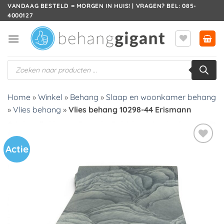
Ga
VANDAAG BESTELD = MORGEN IN HUIS! | VRAGEN? BEL: 085-
4000127
naar
inhoud
Producten
zoeken
Home
»
Winkel
»
Behang
»
Slaap en woonkamer behang
»
Vlies behang
»
Vlies behang 10298-44 Erismann
Actie
Toevoegen
aan
verlanglijst