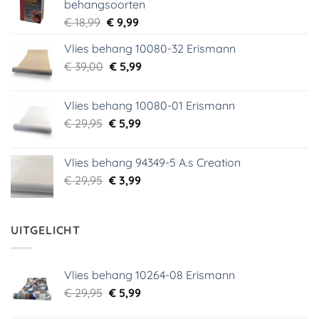
behangsoorten
Oorspronkelijke
Huidige
€
18,99
€
9,99
prijs
prijs
Vlies behang 10080-32 Erismann
was:
is:
Oorspronkelijke
Huidige
€
39,00
€ 18,99.
€
5,99
€ 9,99.
prijs
prijs
was:
is:
Vlies behang 10080-01 Erismann
€ 39,00.
€ 5,99.
Oorspronkelijke
Huidige
€
29,95
€
5,99
prijs
prijs
was:
is:
Vlies behang 94349-5 A.s Creation
€ 29,95.
€ 5,99.
Oorspronkelijke
Huidige
€
29,95
€
3,99
prijs
prijs
was:
is:
€ 29,95.
€ 3,99.
UITGELICHT
Vlies behang 10264-08 Erismann
Oorspronkelijke
Huidige
€
29,95
€
5,99
prijs
prijs