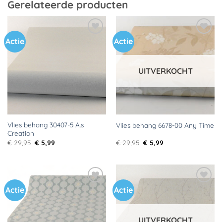
Gerelateerde producten
Actie
Actie
Toevoegen
Toevoegen
aan
aan
verlanglijst
verlanglijst
UITVERKOCHT
Vlies behang 30407-5 A.s
Vlies behang 6678-00 Any Time
Creation
Oorspronkelijke
Huidige
Oorspronkelijke
Huidige
€
29,95
€
5,99
€
29,95
€
5,99
prijs
prijs
prijs
prijs
was:
is:
was:
is:
€ 29,95.
€ 5,99.
€ 29,95.
€ 5,99.
Actie
Actie
Toevoegen
Toevoegen
aan
aan
verlanglijst
verlanglijst
UITVERKOCHT