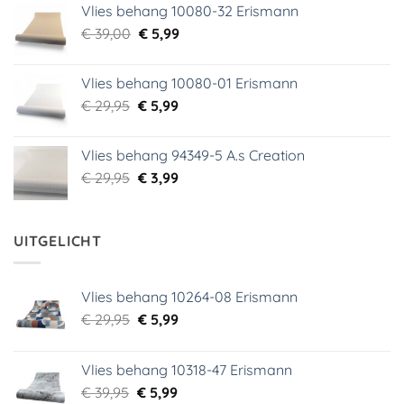
Vlies behang 10080-32 Erismann
was:
is:
Oorspronkelijke
Huidige
€
39,00
€ 18,99.
€
5,99
€ 9,99.
prijs
prijs
was:
is:
Vlies behang 10080-01 Erismann
€ 39,00.
€ 5,99.
Oorspronkelijke
Huidige
€
29,95
€
5,99
prijs
prijs
was:
is:
Vlies behang 94349-5 A.s Creation
€ 29,95.
€ 5,99.
Oorspronkelijke
Huidige
€
29,95
€
3,99
prijs
prijs
was:
is:
€ 29,95.
€ 3,99.
UITGELICHT
Vlies behang 10264-08 Erismann
Oorspronkelijke
Huidige
€
29,95
€
5,99
prijs
prijs
was:
is:
Vlies behang 10318-47 Erismann
€ 29,95.
€ 5,99.
Oorspronkelijke
Huidige
€
39,95
€
5,99