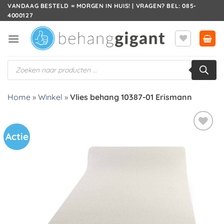
Ga
VANDAAG BESTELD = MORGEN IN HUIS! | VRAGEN? BEL: 085-
4000127
naar
inhoud
Producten
zoeken
Home
»
Winkel
»
Vlies behang 10387-01 Erismann
Actie
Toevoegen
aan
verlanglijst