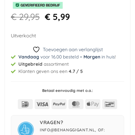
Oorspronkelijke
Huidige
€
29,95
€
5,99
prijs
prijs
was:
is:
Uitverkocht
€ 29,95.
€ 5,99.
Toevoegen aan verlanglijst
Vandaag
voor 16.00 besteld =
Morgen
in huis
!
Uitgebreid
assortiment
Klanten geven ons een
4.7 / 5
Betaal eenvoudig met o.a.:
IDeal
Visa
PayPal
MasterCard
Apple
Bancont
Pay
VRAGEN?
INFO@BEHANGGIGANT.NL, OF: