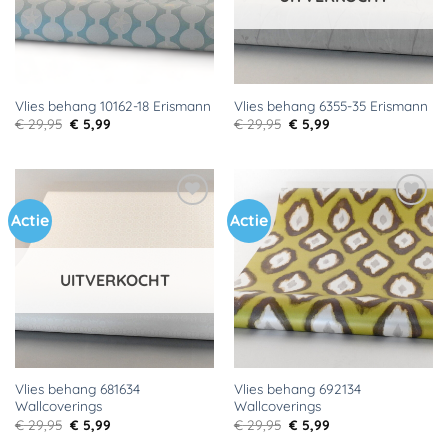
Vlies behang 10162-18 Erismann
Vlies behang 6355-35 Erismann
Oorspronkelijke
Huidige
Oorspronkelijke
Huidige
€
29,95
€
5,99
€
29,95
€
5,99
prijs
prijs
prijs
prijs
was:
is:
was:
is:
€ 29,95.
€ 5,99.
€ 29,95.
€ 5,99.
Actie
Actie
Toevoegen
Toevoegen
aan
aan
verlanglijst
verlanglijst
UITVERKOCHT
Vlies behang 681634
Vlies behang 692134
Wallcoverings
Wallcoverings
Oorspronkelijke
Huidige
Oorspronkelijke
Huidige
€
29,95
€
5,99
€
29,95
€
5,99
prijs
prijs
prijs
prijs