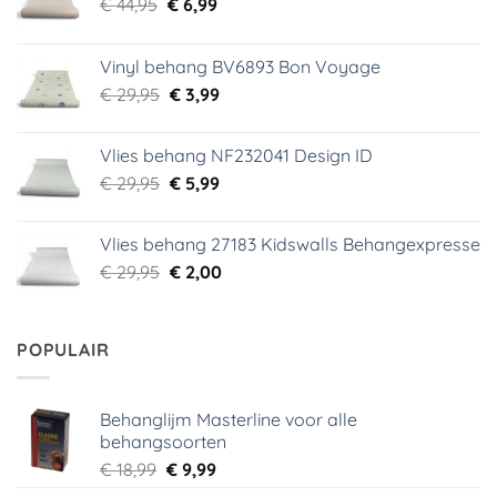
Oorspronkelijke
Huidige
€
44,95
€
6,99
prijs
prijs
was:
is:
Vinyl behang BV6893 Bon Voyage
€ 44,95.
€ 6,99.
Oorspronkelijke
Huidige
€
29,95
€
3,99
prijs
prijs
was:
is:
Vlies behang NF232041 Design ID
€ 29,95.
€ 3,99.
Oorspronkelijke
Huidige
€
29,95
€
5,99
prijs
prijs
was:
is:
Vlies behang 27183 Kidswalls Behangexpresse
€ 29,95.
€ 5,99.
Oorspronkelijke
Huidige
€
29,95
€
2,00
prijs
prijs
was:
is:
€ 29,95.
€ 2,00.
POPULAIR
Behanglijm Masterline voor alle
behangsoorten
Oorspronkelijke
Huidige
€
18,99
€
9,99
prijs
prijs