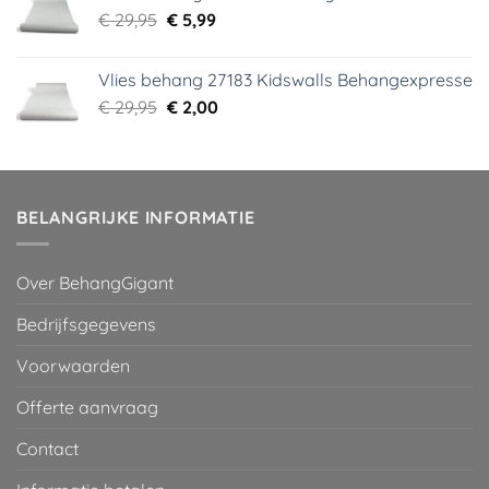
Oorspronkelijke
Huidige
€
29,95
€
5,99
prijs
prijs
was:
is:
Vlies behang 27183 Kidswalls Behangexpresse
€ 29,95.
€ 5,99.
Oorspronkelijke
Huidige
€
29,95
€
2,00
prijs
prijs
was:
is:
€ 29,95.
€ 2,00.
BELANGRIJKE INFORMATIE
Over BehangGigant
Bedrijfsgegevens
Voorwaarden
Offerte aanvraag
Contact