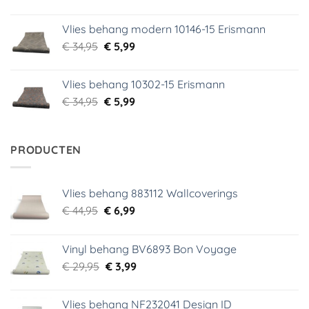
prijs
prijs
was:
is:
Vlies behang modern 10146-15 Erismann
€ 39,95.
€ 5,99.
Oorspronkelijke
Huidige
€
34,95
€
5,99
prijs
prijs
was:
is:
Vlies behang 10302-15 Erismann
€ 34,95.
€ 5,99.
Oorspronkelijke
Huidige
€
34,95
€
5,99
prijs
prijs
was:
is:
€ 34,95.
€ 5,99.
PRODUCTEN
Vlies behang 883112 Wallcoverings
Oorspronkelijke
Huidige
€
44,95
€
6,99
prijs
prijs
was:
is:
Vinyl behang BV6893 Bon Voyage
€ 44,95.
€ 6,99.
Oorspronkelijke
Huidige
€
29,95
€
3,99
prijs
prijs
was:
is:
Vlies behang NF232041 Design ID
€ 29,95.
€ 3,99.