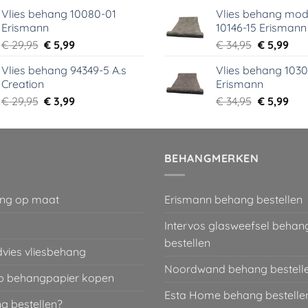
prijs
prijs
prijs
prij
Vlies behang 10080-01
Vlies behang mod
was:
is:
was:
is:
Erismann
10146-15 Erismann
€ 39,00.
€ 5,99.
€ 39,95.
€ 5,
Oorspronkelijke
Huidige
Oorspronk
Hui
€
29,95
€
5,99
€
34,95
€
5,99
prijs
prijs
prijs
prij
Vlies behang 94349-5 A.s
Vlies behang 1030
was:
is:
was:
is:
Creation
Erismann
€ 29,95.
€ 5,99.
€ 34,95.
€ 5,
Oorspronkelijke
Huidige
Oorspronk
Hui
€
29,95
€
3,99
€
34,95
€
5,99
prijs
prijs
prijs
prij
was:
is:
was:
is:
€ 29,95.
€ 3,99.
€ 34,95.
€ 5,
BEHANGMERKEN
ng op maat
Erismann behang bestellen
Intervos glasweefsel behan
bestellen
dvies vliesbehang
Noordwand behang bestell
 behangpapier kopen
Esta Home behang bestelle
g bestellen?