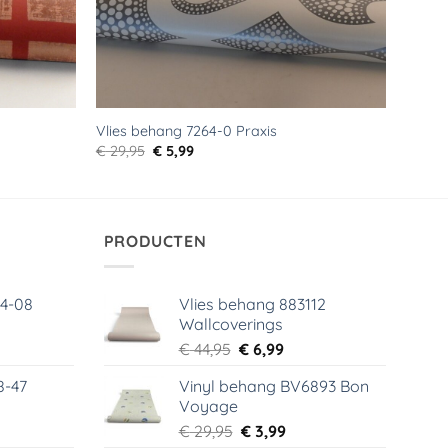
Vlies behang 7264-0 Praxis
Oorspronkelijke
Huidige
€
29,95
€
5,99
prijs
prijs
was:
is:
€ 29,95.
€ 5,99.
PRODUCTEN
64-08
Vlies behang 883112
Wallcoverings
elijke
dige
Oorspronkelijke
Huidige
€
44,95
€
6,99
s
prijs
prijs
8-47
Vinyl behang BV6893 Bon
was:
is:
Voyage
99.
€ 44,95.
€ 6,99.
elijke
dige
Oorspronkelijke
Huidige
€
29,95
€
3,99