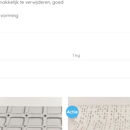
makkelijk te verwijderen, goed
rvorming
1 kg
Actie
Toevoegen
aan
verlanglijst