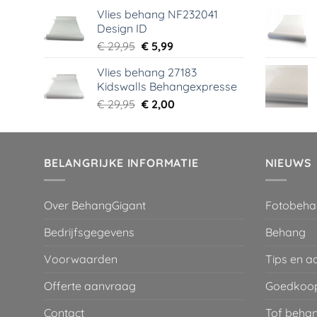
prijs
prijs
Vlies behang NF232041
was:
is:
Design ID
€ 29,95.
€ 3,99.
Oorspronkelijke
Huidige
€
29,95
€
5,99
prijs
prijs
Vlies behang 27183
was:
is:
Kidswalls Behangexpresse
€ 29,95.
€ 5,99.
Oorspronkelijke
Huidige
€
29,95
€
2,00
prijs
prijs
was:
is:
€ 29,95.
€ 2,00.
BELANGRIJKE INFORMATIE
NIEUWS
Over BehangGigant
Fotobeha
Bedrijfsgegevens
Behang
Voorwaarden
Tips en a
Offerte aanvraag
Goedkoop
Contact
Tof behan