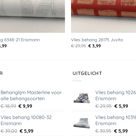
ng 6348-21 Erismann
Vlies behang 26175 Juvita
rspronkelijke
Huidige
Oorspronkelijke
Huidige
,99
€
29,95
€
3,99
js
prijs
prijs
prijs
s:
is:
was:
is:
9,95.
€ 5,99.
€ 29,95.
€ 3,99.
R
UITGELICHT
Behanglijm Masterline voor
Vlies behang 102
alle behangsoorten
Erismann
Oorspronkelijke
Huidige
Oorspronk
Hui
€
18,99
€
9,99
€
29,95
€
5,99
prijs
prijs
prijs
prij
Vlies behang 10080-32
Vlies behang 1031
was:
is:
was:
is:
Erismann
Erismann
€ 18,99.
€ 9,99.
€ 29,95.
€ 5,
Oorspronkelijke
Huidige
Oorspronk
Hui
€
39,00
€
5,99
€
39,95
€
5,99