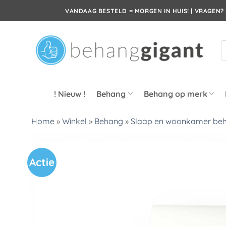
Ga
VANDAAG BESTELD = MORGEN IN HUIS! | VRAGEN? 
naar
inhoud
P
z
! Nieuw !
Behang
Behang op merk
Home
»
Winkel
»
Behang
»
Slaap en woonkamer be
Actie