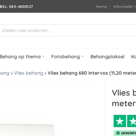
Home
Informatie
BEL: 085-4000127
roducten
oeken
Behang op thema
Fotobehang
Behangplaksel
K
hang
»
Vlies behang
»
Vlies behang 680 Intervos (11,20 meter
Vlies 
Toevoegen
meter 
aan
verlanglijst