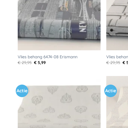
Vlies behang 6474-08 Erismann
Vlies beha
Oorspronkelijke
Huidige
Oo
€
29,95
€
5,99
€
29,95
€
5
prijs
prijs
pri
was:
is:
wa
€ 29,95.
€ 5,99.
€ 2
Actie
Actie
Toevoegen
aan
verlanglijst