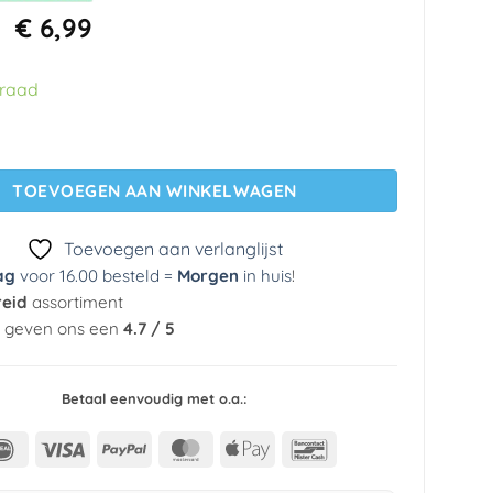
Oorspronkelijke
Huidige
€
6,99
prijs
prijs
was:
is:
rraad
€ 34,95.
€ 6,99.
g 680 Intervos (11,20 meter rol) aantal
TOEVOEGEN AAN WINKELWAGEN
Toevoegen aan verlanglijst
ag
voor 16.00 besteld =
Morgen
in huis
!
reid
assortiment
n geven ons een
4.7 / 5
Betaal eenvoudig met o.a.:
IDeal
Visa
PayPal
MasterCard
Apple
Bancontact
Pay