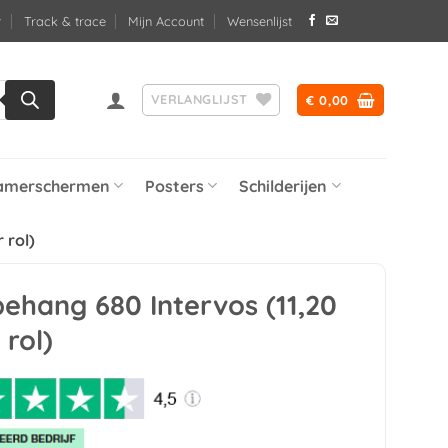
Track & trace
Mijn Account
Wensenlijst
VERLANGLIJST
€
0,00
amerschermen
Posters
Schilderijen
 rol)
behang 680 Intervos (11,20
rol)