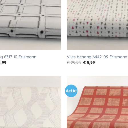
ng 6317-10 Erismann
Vlies behang 6442-09 Erismann
rspronkelijke
Huidige
Oorspronkelijke
Huidige
,99
€
29,95
€
5,99
js
prijs
prijs
prijs
s:
is:
was:
is:
9,95.
€ 5,99.
€ 29,95.
€ 5,99.
Actie
Toevoegen
aan
verlanglijst