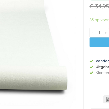
€
34,95
83 op voo
Vlies behan
Vanda
Uitgeb
Klante