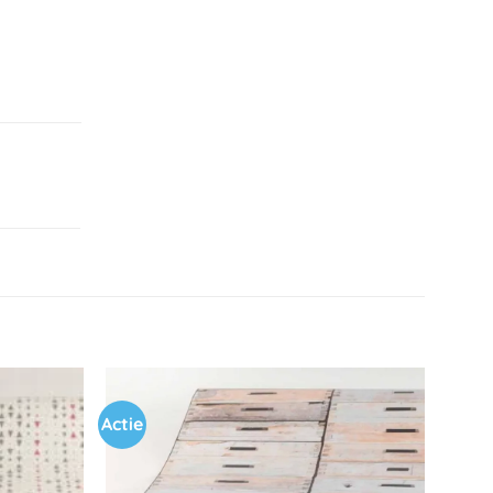
Actie
Toevoegen
Toevoegen
aan
aan
verlanglijst
verlanglijst