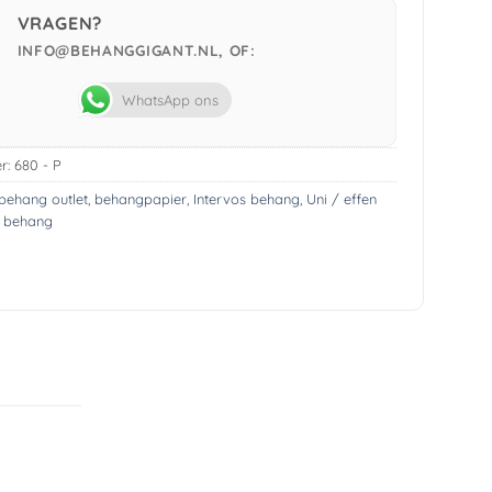
VRAGEN?
INFO@BEHANGGIGANT.NL, OF:
WhatsApp ons
r:
680 - P
behang outlet
,
behangpapier
,
Intervos behang
,
Uni / effen
s behang