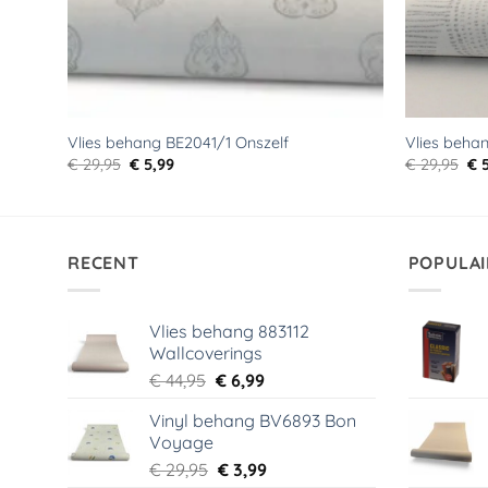
Vlies behang BE2041/1 Onszelf
Vlies beha
Oorspronkelijke
Huidige
Oo
€
29,95
€
5,99
€
29,95
€
5
prijs
prijs
pri
was:
is:
wa
€ 29,95.
€ 5,99.
€ 2
RECENT
POPULAI
Vlies behang 883112
Wallcoverings
Oorspronkelijke
Huidige
€
44,95
€
6,99
prijs
prijs
Vinyl behang BV6893 Bon
was:
is:
Voyage
€ 44,95.
€ 6,99.
Oorspronkelijke
Huidige
€
29,95
€
3,99