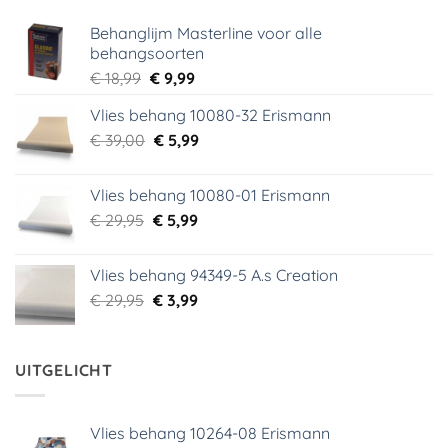
Behanglijm Masterline voor alle
behangsoorten
Oorspronkelijke
Huidige
€
18,99
€
9,99
prijs
prijs
Vlies behang 10080-32 Erismann
was:
is:
Oorspronkelijke
Huidige
€
39,00
€ 18,99.
€
5,99
€ 9,99.
prijs
prijs
was:
is:
Vlies behang 10080-01 Erismann
€ 39,00.
€ 5,99.
Oorspronkelijke
Huidige
€
29,95
€
5,99
prijs
prijs
was:
is:
Vlies behang 94349-5 A.s Creation
€ 29,95.
€ 5,99.
Oorspronkelijke
Huidige
€
29,95
€
3,99
prijs
prijs
was:
is:
€ 29,95.
€ 3,99.
UITGELICHT
Vlies behang 10264-08 Erismann