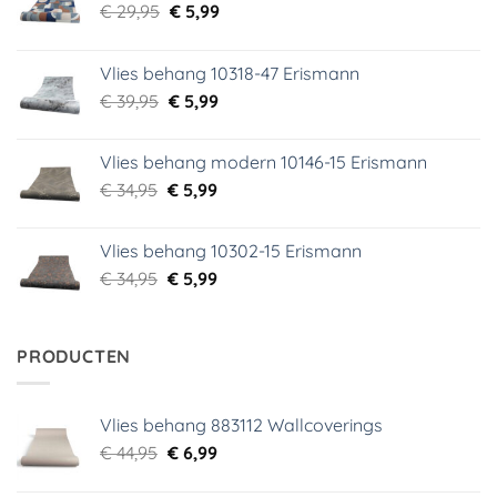
Oorspronkelijke
Huidige
€
29,95
€
5,99
prijs
prijs
was:
is:
Vlies behang 10318-47 Erismann
€ 29,95.
€ 5,99.
Oorspronkelijke
Huidige
€
39,95
€
5,99
prijs
prijs
was:
is:
Vlies behang modern 10146-15 Erismann
€ 39,95.
€ 5,99.
Oorspronkelijke
Huidige
€
34,95
€
5,99
prijs
prijs
was:
is:
Vlies behang 10302-15 Erismann
€ 34,95.
€ 5,99.
Oorspronkelijke
Huidige
€
34,95
€
5,99
prijs
prijs
was:
is:
€ 34,95.
€ 5,99.
PRODUCTEN
Vlies behang 883112 Wallcoverings
Oorspronkelijke
Huidige
€
44,95
€
6,99
prijs
prijs