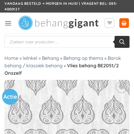
Ga
VANDAAG BESTELD = MORGEN IN HUIS! | VRAGEN? BEL: 085-
4000127
naar
inhoud
Producten
zoeken
Home
»
Winkel
»
Behang
»
Behang op thema
»
Barok
behang / klassiek behang
»
Vlies behang BE2051/2
Onszelf
Actie
Toevoegen
aan
verlanglijst