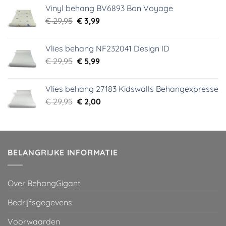
was:
is:
Vinyl behang BV6893 Bon Voyage
€ 44,95.
€ 6,99.
Oorspronkelijke
Huidige
€
29,95
€
3,99
prijs
prijs
was:
is:
Vlies behang NF232041 Design ID
€ 29,95.
€ 3,99.
Oorspronkelijke
Huidige
€
29,95
€
5,99
prijs
prijs
was:
is:
Vlies behang 27183 Kidswalls Behangexpresse
€ 29,95.
€ 5,99.
Oorspronkelijke
Huidige
€
29,95
€
2,00
prijs
prijs
was:
is:
€ 29,95.
€ 2,00.
BELANGRIJKE INFORMATIE
Over BehangGigant
Bedrijfsgegevens
Voorwaarden