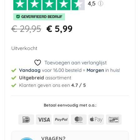
Oorspronkelijke
Huidige
€
29,95
€
5,99
prijs
prijs
was:
is:
Uitverkocht
€ 29,95.
€ 5,99.
Toevoegen aan verlanglijst
Vandaag
voor 16.00 besteld =
Morgen
in huis
!
Uitgebreid
assortiment
Klanten geven ons een
4.7 / 5
Betaal eenvoudig met o.a.:
IDeal
Visa
PayPal
MasterCard
Apple
Bancont
Pay
VRAGEN?