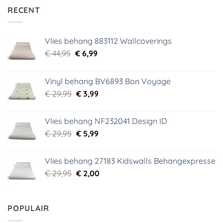
RECENT
Vlies behang 883112 Wallcoverings
Oorspronkelijke
Huidige
€
44,95
€
6,99
prijs
prijs
was:
is:
Vinyl behang BV6893 Bon Voyage
€ 44,95.
€ 6,99.
Oorspronkelijke
Huidige
€
29,95
€
3,99
prijs
prijs
was:
is:
Vlies behang NF232041 Design ID
€ 29,95.
€ 3,99.
Oorspronkelijke
Huidige
€
29,95
€
5,99
prijs
prijs
was:
is:
Vlies behang 27183 Kidswalls Behangexpresse
€ 29,95.
€ 5,99.
Oorspronkelijke
Huidige
€
29,95
€
2,00
prijs
prijs
was:
is:
€ 29,95.
€ 2,00.
POPULAIR