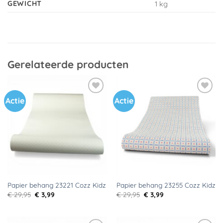
GEWICHT
1 kg
Gerelateerde producten
Actie
Actie
Toevoegen
Toevoegen
aan
aan
verlanglijst
verlanglijst
Papier behang 23221 Cozz Kidz
Papier behang 23255 Cozz Kidz
Oorspronkelijke
Huidige
Oorspronkelijke
Huidige
€
29,95
€
3,99
€
29,95
€
3,99
prijs
prijs
prijs
prijs
was:
is:
was:
is:
€ 29,95.
€ 3,99.
€ 29,95.
€ 3,99.