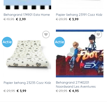
Behangrand 174901 Esta Home
Papier behang 23191 Cozz Kidz
Oorspronkelijke
Huidige
Oorspronkelijke
Huidige
€
19,95
€
2,99
€
29,95
€
3,99
prijs
prijs
prijs
prijs
was:
is:
was:
is:
€ 19,95.
€ 2,99.
€ 29,95.
€ 3,99.
Actie
Actie
Toevoegen
Toevoegen
aan
aan
verlanglijst
verlanglijst
Behangrand 27140201
Papier behang 23235 Cozz Kidz
Noordwand Les Aventures
Oorspronkelijke
Huidige
Oorspronkelijke
Huidige
€
29,95
€
3,99
€
29,95
€
4,95
prijs
prijs
prijs
prijs
was:
is:
was:
is:
€ 29,95.
€ 3,99.
€ 29,95.
€ 4,95.