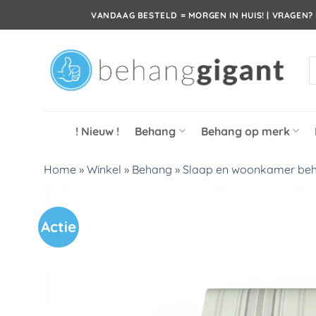
Ga
VANDAAG BESTELD = MORGEN IN HUIS! | VRAGEN? 
naar
inhoud
P
z
! Nieuw !
Behang
Behang op merk
Home
»
Winkel
»
Behang
»
Slaap en woonkamer be
Actie