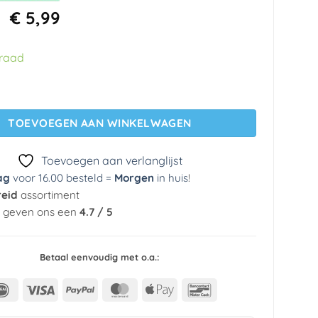
Oorspronkelijke
Huidige
€
5,99
prijs
prijs
was:
is:
rraad
€ 44,95.
€ 5,99.
g 880513 Wallcoverings aantal
TOEVOEGEN AAN WINKELWAGEN
Toevoegen aan verlanglijst
ag
voor 16.00 besteld =
Morgen
in huis
!
reid
assortiment
n geven ons een
4.7 / 5
Betaal eenvoudig met o.a.:
IDeal
Visa
PayPal
MasterCard
Apple
Bancontact
Pay