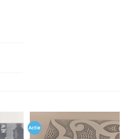
Actie
Toevoegen
Toevoegen
aan
aan
verlanglijst
verlanglijst