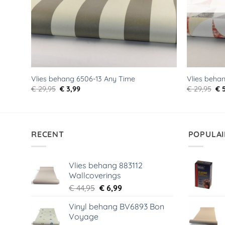
Vlies behang 6506-13 Any Time
Vlies beha
Oorspronkelijke
Huidige
Oo
€
29,95
€
3,99
€
29,95
€
5
prijs
prijs
pri
was:
is:
wa
€ 29,95.
€ 3,99.
€ 2
RECENT
POPULAI
Vlies behang 883112
Wallcoverings
Oorspronkelijke
Huidige
€
44,95
€
6,99
prijs
prijs
Vinyl behang BV6893 Bon
was:
is:
Voyage
€ 44,95.
€ 6,99.