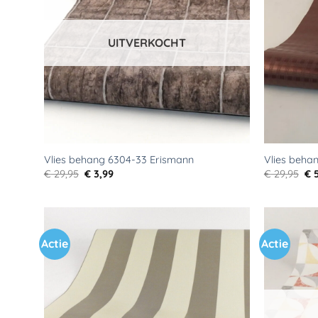
UITVERKOCHT
Vlies behang 6304-33 Erismann
Vlies beha
Oorspronkelijke
Huidige
Oo
€
29,95
€
3,99
€
29,95
€
5
prijs
prijs
pri
was:
is:
wa
€ 29,95.
€ 3,99.
€ 2
Actie
Actie
Toevoegen
aan
verlanglijst