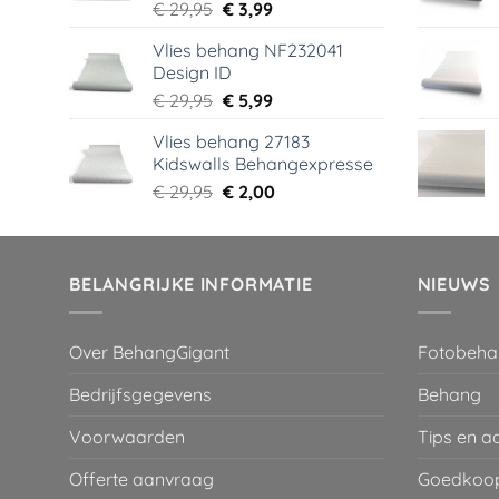
Oorspronkelijke
Huidige
€
29,95
€
3,99
prijs
prijs
Vlies behang NF232041
was:
is:
Design ID
€ 29,95.
€ 3,99.
Oorspronkelijke
Huidige
€
29,95
€
5,99
prijs
prijs
Vlies behang 27183
was:
is:
Kidswalls Behangexpresse
€ 29,95.
€ 5,99.
Oorspronkelijke
Huidige
€
29,95
€
2,00
prijs
prijs
was:
is:
€ 29,95.
€ 2,00.
BELANGRIJKE INFORMATIE
NIEUWS
Over BehangGigant
Fotobeha
Bedrijfsgegevens
Behang
Voorwaarden
Tips en a
Offerte aanvraag
Goedkoop