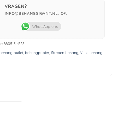
VRAGEN?
INFO@BEHANGGIGANT.NL, OF:
WhatsApp ons
r:
880513 -E28
behang outlet
,
behangpapier
,
Strepen behang
,
Vlies behang