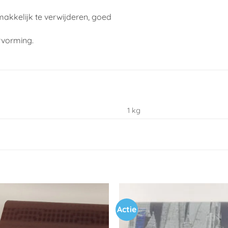
makkelijk te verwijderen, goed
rvorming.
1 kg
Actie
Toevoegen
aan
verlanglijst