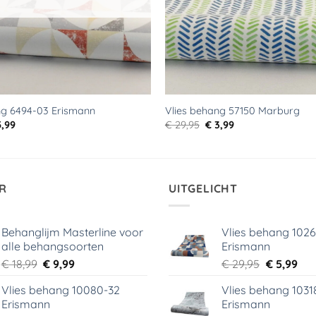
ng 6494-03 Erismann
Vlies behang 57150 Marburg
rspronkelijke
Huidige
Oorspronkelijke
Huidige
,99
€
29,95
€
3,99
js
prijs
prijs
prijs
s:
is:
was:
is:
9,95.
€ 5,99.
€ 29,95.
€ 3,99.
R
UITGELICHT
Behanglijm Masterline voor
Vlies behang 102
alle behangsoorten
Erismann
Oorspronkelijke
Huidige
Oorspronk
Hui
€
18,99
€
9,99
€
29,95
€
5,99
prijs
prijs
prijs
prij
Vlies behang 10080-32
Vlies behang 1031
was:
is:
was:
is:
Erismann
Erismann
€ 18,99.
€ 9,99.
€ 29,95.
€ 5,