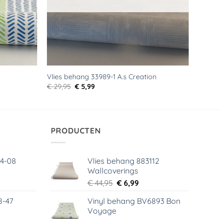
Vlies behang 33989-1 A.s Creation
Oorspronkelijke
Huidige
€
29,95
€
5,99
prijs
prijs
was:
is:
€ 29,95.
€ 5,99.
PRODUCTEN
64-08
Vlies behang 883112
Wallcoverings
elijke
dige
Oorspronkelijke
Huidige
€
44,95
€
6,99
s
prijs
prijs
8-47
Vinyl behang BV6893 Bon
was:
is:
Voyage
99.
€ 44,95.
€ 6,99.