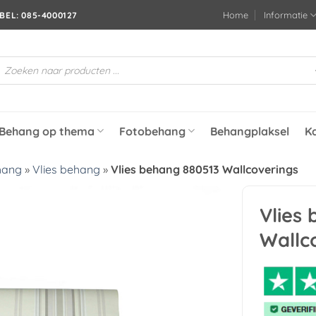
Home
Informatie
BEL: 085-4000127
roducten
oeken
Behang op thema
Fotobehang
Behangplaksel
K
hang
»
Vlies behang
»
Vlies behang 880513 Wallcoverings
Vlies
Toevoegen
Wallc
aan
verlanglijst