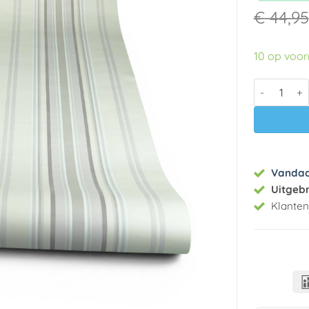
€
44,95
10 op voo
Vlies behan
Vanda
Uitgeb
Klante