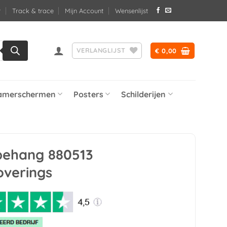
Track & trace
Mijn Account
Wensenlijst
VERLANGLIJST
€
0,00
amerschermen
Posters
Schilderijen
 behang 880513
overings