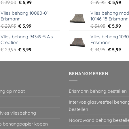
Oorspronkelijke
Huidige
Oorspronk
Hui
€
39,00
€
5,99
€
39,95
€
5,99
prijs
prijs
prijs
prij
Vlies behang 10080-01
Vlies behang mod
was:
is:
was:
is:
Erismann
10146-15 Erismann
€ 39,00.
€ 5,99.
€ 39,95.
€ 5,
Oorspronkelijke
Huidige
Oorspronk
Hui
€
29,95
€
5,99
€
34,95
€
5,99
prijs
prijs
prijs
prij
Vlies behang 94349-5 A.s
Vlies behang 1030
was:
is:
was:
is:
Creation
Erismann
€ 29,95.
€ 5,99.
€ 34,95.
€ 5,
Oorspronkelijke
Huidige
Oorspronk
Hui
€
29,95
€
3,99
€
34,95
€
5,99
prijs
prijs
prijs
prij
was:
is:
was:
is:
€ 29,95.
€ 3,99.
€ 34,95.
€ 5,
BEHANGMERKEN
ng op maat
Erismann behang bestellen
Intervos glasweefsel behan
bestellen
dvies vliesbehang
Noordwand behang bestell
 behangpapier kopen