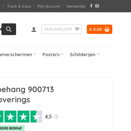
Track & trace
Mijn Account
Wensenlijst
VERLANGLIJST
€
0,00
amerschermen
Posters
Schilderijen
 behang 900713
overings