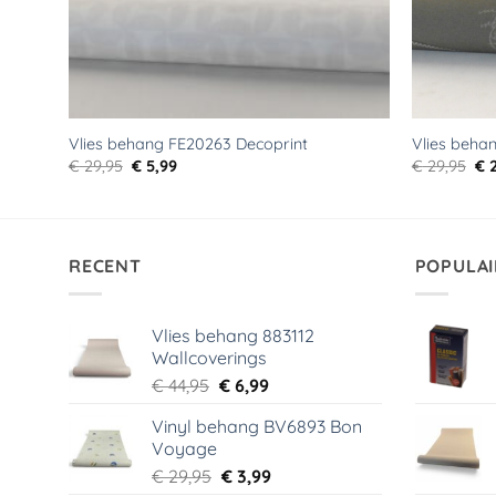
Vlies behang FE20263 Decoprint
Vlies beha
Oorspronkelijke
Huidige
Oo
€
29,95
€
5,99
€
29,95
€
2
prijs
prijs
pri
was:
is:
wa
€ 29,95.
€ 5,99.
€ 2
RECENT
POPULAI
Vlies behang 883112
Wallcoverings
Oorspronkelijke
Huidige
€
44,95
€
6,99
prijs
prijs
Vinyl behang BV6893 Bon
was:
is:
Voyage
€ 44,95.
€ 6,99.
Oorspronkelijke
Huidige
€
29,95
€
3,99