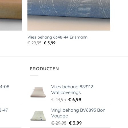
Vlies behang 6348-44 Erismann
Oorspronkelijke
Huidige
€
29,95
€
5,99
prijs
prijs
was:
is:
€ 29,95.
€ 5,99.
PRODUCTEN
64-08
Vlies behang 883112
Wallcoverings
elijke
dige
Oorspronkelijke
Huidige
€
44,95
€
6,99
s
prijs
prijs
8-47
Vinyl behang BV6893 Bon
was:
is:
Voyage
99.
€ 44,95.
€ 6,99.
elijke
dige
Oorspronkelijke
Huidige
€
29,95
€
3,99