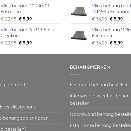
prijs
prijs
prijs
prij
Vlies behang 10080-01
Vlies behang mod
was:
is:
was:
is:
Erismann
10146-15 Erismann
€ 39,00.
€ 5,99.
€ 39,95.
€ 5,
Oorspronkelijke
Huidige
Oorspronk
Hui
€
29,95
€
5,99
€
34,95
€
5,99
prijs
prijs
prijs
prij
Vlies behang 94349-5 A.s
Vlies behang 1030
was:
is:
was:
is:
Creation
Erismann
€ 29,95.
€ 5,99.
€ 34,95.
€ 5,
Oorspronkelijke
Huidige
Oorspronk
Hui
€
29,95
€
3,99
€
34,95
€
5,99
prijs
prijs
prijs
prij
was:
is:
was:
is:
€ 29,95.
€ 3,99.
€ 34,95.
€ 5,
BEHANGMERKEN
ng op maat
Erismann behang bestellen
Intervos glasweefsel behan
bestellen
dvies vliesbehang
Noordwand behang bestell
 behangpapier kopen
Esta Home behang bestelle
g bestellen?