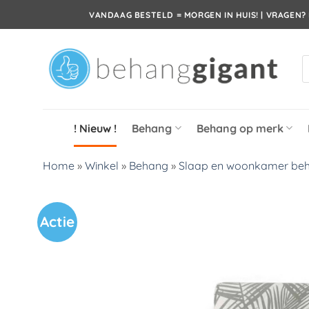
Ga
VANDAAG BESTELD = MORGEN IN HUIS! | VRAGEN? 
naar
inhoud
P
z
! Nieuw !
Behang
Behang op merk
Home
»
Winkel
»
Behang
»
Slaap en woonkamer be
Actie