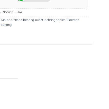
r:
900713 - H74
! Nieuw binnen !
,
behang outlet
,
behangpapier
,
Bloemen
s behang