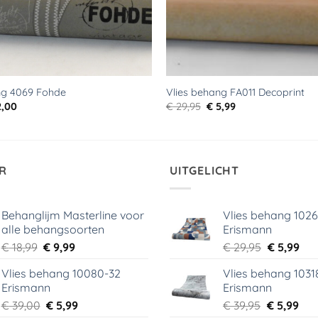
ng 4069 Fohde
Vlies behang FA011 Decoprint
rspronkelijke
Huidige
Oorspronkelijke
Huidige
,00
€
29,95
€
5,99
js
prijs
prijs
prijs
s:
is:
was:
is:
9,95.
€ 2,00.
€ 29,95.
€ 5,99.
R
UITGELICHT
Behanglijm Masterline voor
Vlies behang 102
alle behangsoorten
Erismann
Oorspronkelijke
Huidige
Oorspronk
Hui
€
18,99
€
9,99
€
29,95
€
5,99
prijs
prijs
prijs
prij
Vlies behang 10080-32
Vlies behang 1031
was:
is:
was:
is:
Erismann
Erismann
€ 18,99.
€ 9,99.
€ 29,95.
€ 5,
Oorspronkelijke
Huidige
Oorspronk
Hui
€
39,00
€
5,99
€
39,95
€
5,99