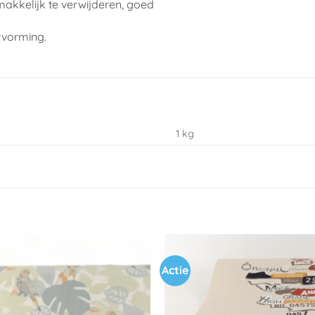
makkelijk te verwijderen, goed
rvorming.
1 kg
Actie
Toevoegen
aan
verlanglijst