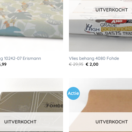
UITVERKOCHT
ng 10242-07 Erismann
Vlies behang 4080 Fohde
rspronkelijke
Huidige
Oorspronkelijke
Huidige
,99
€
29,95
€
2,00
js
prijs
prijs
prijs
s:
is:
was:
is:
9,95.
€ 5,99.
€ 29,95.
€ 2,00.
Actie
Toevoegen
aan
verlanglijst
UITVERKOCHT
UITVERKOCHT