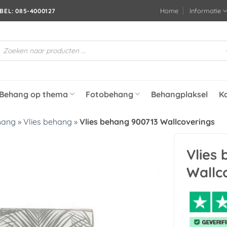
Home
Informatie
BEL: 085-4000127
roducten
oeken
Behang op thema
Fotobehang
Behangplaksel
K
hang
»
Vlies behang
»
Vlies behang 900713 Wallcoverings
Vlies
Toevoegen
Wallc
aan
verlanglijst