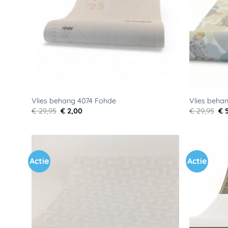
Vlies behang 4074 Fohde
Vlies beha
Oorspronkelijke
Huidige
Oo
€
29,95
€
2,00
€
29,95
€
5
prijs
prijs
pri
was:
is:
wa
€ 29,95.
€ 2,00.
€ 2
Actie
Actie
Toevoegen
aan
verlanglijst