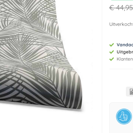
€
44,95
Uitverkoch
Vanda
Uitgeb
Klante