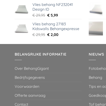
prijs
prijs
Vlies behang NF232041
was:
is:
Design ID
€ 29,95.
€ 3,99.
Oorspronkelijke
Huidige
€
29,95
€
5,99
prijs
prijs
Vlies behang 27183
was:
is:
Kidswalls Behangexpresse
€ 29,95.
€ 5,99.
Oorspronkelijke
Huidige
€
29,95
€
2,00
prijs
prijs
was:
is:
€ 29,95.
€ 2,00.
BELANGRIJKE INFORMATIE
NIEUWS
Over BehangGigant
Fotobeha
Bedrijfsgegevens
Behang
Voorwaarden
Tips en a
Offerte aanvraag
Goedkoop
Contact
Tof behan