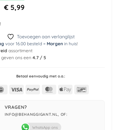
Oorspronkelijke
Huidige
€
5,99
prijs
prijs
was:
is:
t
€ 44,95.
€ 5,99.
Toevoegen aan verlanglijst
ag
voor 16.00 besteld =
Morgen
in huis
!
reid
assortiment
n geven ons een
4.7 / 5
Betaal eenvoudig met o.a.:
IDeal
Visa
PayPal
MasterCard
Apple
Bancontact
Pay
VRAGEN?
INFO@BEHANGGIGANT.NL, OF:
WhatsApp ons