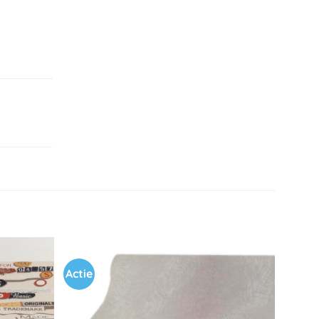
Actie
Toevoegen
Toevoegen
aan
aan
verlanglijst
verlanglijst