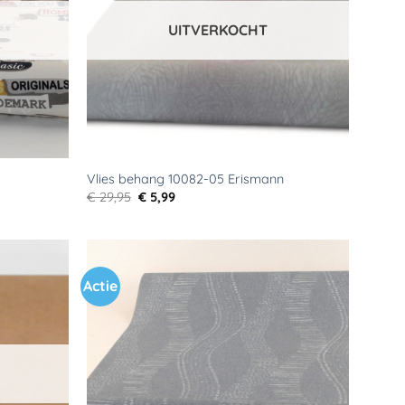
UITVERKOCHT
Vlies behang 10082-05 Erismann
Oorspronkelijke
Huidige
€
29,95
€
5,99
prijs
prijs
was:
is:
€ 29,95.
€ 5,99.
Actie
Toevoegen
Toevoegen
aan
aan
verlanglijst
verlanglijst