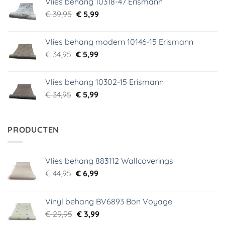
Vlies behang 10318-47 Erismann
€ 29,95.
€ 5,99.
Oorspronkelijke
Huidige
€
39,95
€
5,99
prijs
prijs
was:
is:
Vlies behang modern 10146-15 Erismann
€ 39,95.
€ 5,99.
Oorspronkelijke
Huidige
€
34,95
€
5,99
prijs
prijs
was:
is:
Vlies behang 10302-15 Erismann
€ 34,95.
€ 5,99.
Oorspronkelijke
Huidige
€
34,95
€
5,99
prijs
prijs
was:
is:
€ 34,95.
€ 5,99.
PRODUCTEN
Vlies behang 883112 Wallcoverings
Oorspronkelijke
Huidige
€
44,95
€
6,99
prijs
prijs
was:
is:
Vinyl behang BV6893 Bon Voyage
€ 44,95.
€ 6,99.
Oorspronkelijke
Huidige
€
29,95
€
3,99
prijs
prijs