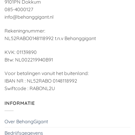
9101PN Dokkum
085-4000127
info@behanggigant.nl
Rekeningnummer:
NL52RABO0148118992 t.n.v Behanggigant
KVK: 01139890
Btw: NL002219940B91
Voor betalingen vanuit het buitenland:
IBAN NR : NL52RABO 0148118992
Swiftcode : RABONL2U
INFORMATIE
Over BehangGigant
Bedrijfsgegevens