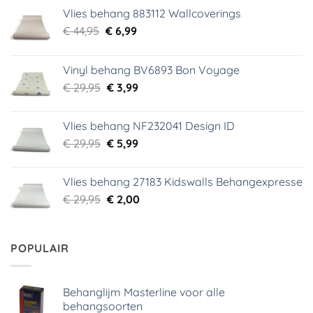
Vlies behang 883112 Wallcoverings
Oorspronkelijke
Huidige
€
44,95
€
6,99
prijs
prijs
was:
is:
Vinyl behang BV6893 Bon Voyage
€ 44,95.
€ 6,99.
Oorspronkelijke
Huidige
€
29,95
€
3,99
prijs
prijs
was:
is:
Vlies behang NF232041 Design ID
€ 29,95.
€ 3,99.
Oorspronkelijke
Huidige
€
29,95
€
5,99
prijs
prijs
was:
is:
Vlies behang 27183 Kidswalls Behangexpresse
€ 29,95.
€ 5,99.
Oorspronkelijke
Huidige
€
29,95
€
2,00
prijs
prijs
was:
is:
€ 29,95.
€ 2,00.
POPULAIR
Behanglijm Masterline voor alle
behangsoorten