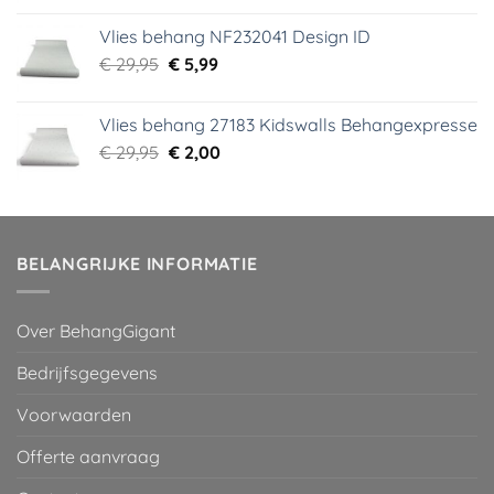
was:
is:
Vlies behang NF232041 Design ID
€ 29,95.
€ 3,99.
Oorspronkelijke
Huidige
€
29,95
€
5,99
prijs
prijs
was:
is:
Vlies behang 27183 Kidswalls Behangexpresse
€ 29,95.
€ 5,99.
Oorspronkelijke
Huidige
€
29,95
€
2,00
prijs
prijs
was:
is:
€ 29,95.
€ 2,00.
BELANGRIJKE INFORMATIE
Over BehangGigant
Bedrijfsgegevens
Voorwaarden
Offerte aanvraag