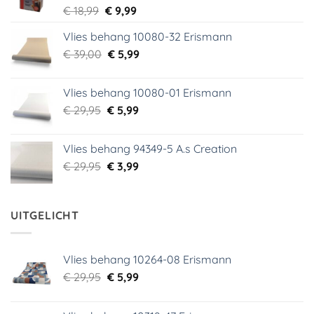
Oorspronkelijke
Huidige
€
18,99
€
9,99
prijs
prijs
Vlies behang 10080-32 Erismann
was:
is:
Oorspronkelijke
Huidige
€
39,00
€ 18,99.
€
5,99
€ 9,99.
prijs
prijs
was:
is:
Vlies behang 10080-01 Erismann
€ 39,00.
€ 5,99.
Oorspronkelijke
Huidige
€
29,95
€
5,99
prijs
prijs
was:
is:
Vlies behang 94349-5 A.s Creation
€ 29,95.
€ 5,99.
Oorspronkelijke
Huidige
€
29,95
€
3,99
prijs
prijs
was:
is:
€ 29,95.
€ 3,99.
UITGELICHT
Vlies behang 10264-08 Erismann
Oorspronkelijke
Huidige
€
29,95
€
5,99
prijs
prijs
was:
is: