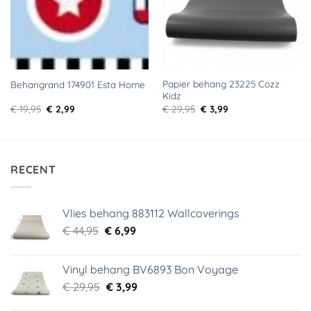
Papier behang 23225 Cozz
Behangrand 174901 Esta Home
Kidz
Oorspronkelijke
Huidige
Oorspronkelijke
Huidige
€
19,95
€
2,99
€
29,95
€
3,99
prijs
prijs
prijs
prijs
was:
is:
was:
is:
€ 19,95.
€ 2,99.
€ 29,95.
€ 3,99.
RECENT
Vlies behang 883112 Wallcoverings
Oorspronkelijke
Huidige
€
44,95
€
6,99
prijs
prijs
was:
is:
Vinyl behang BV6893 Bon Voyage
€ 44,95.
€ 6,99.
Oorspronkelijke
Huidige
€
29,95
€
3,99
prijs
prijs