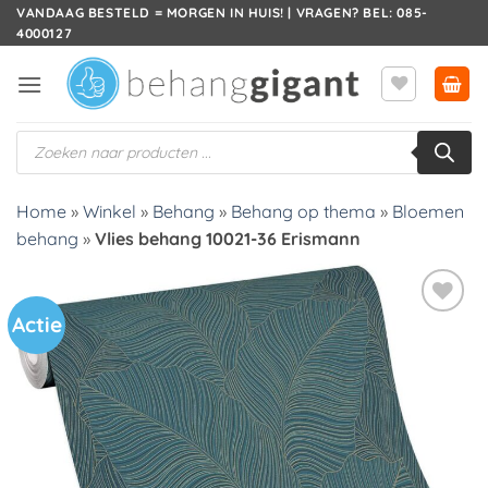
Ga
VANDAAG BESTELD = MORGEN IN HUIS! | VRAGEN? BEL: 085-
4000127
naar
inhoud
Producten
zoeken
Home
»
Winkel
»
Behang
»
Behang op thema
»
Bloemen
behang
»
Vlies behang 10021-36 Erismann
Actie
Toevoegen
aan
verlanglijst