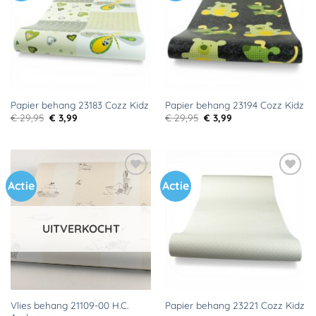
verlanglijst
verlanglijst
Papier behang 23183 Cozz Kidz
Papier behang 23194 Cozz Kidz
Oorspronkelijke
Huidige
Oorspronkelijke
Huidige
€
29,95
€
3,99
€
29,95
€
3,99
prijs
prijs
prijs
prijs
was:
is:
was:
is:
€ 29,95.
€ 3,99.
€ 29,95.
€ 3,99.
Actie
Actie
Toevoegen
Toevoegen
aan
aan
verlanglijst
verlanglijst
UITVERKOCHT
Vlies behang 21109-00 H.C.
Papier behang 23221 Cozz Kidz