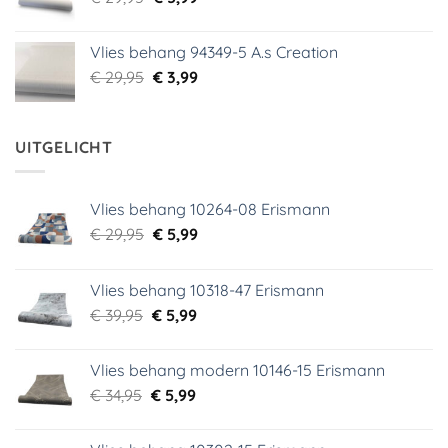
prijs
prijs
was:
is:
Vlies behang 94349-5 A.s Creation
€ 29,95.
€ 5,99.
Oorspronkelijke
Huidige
€
29,95
€
3,99
prijs
prijs
was:
is:
€ 29,95.
€ 3,99.
UITGELICHT
Vlies behang 10264-08 Erismann
Oorspronkelijke
Huidige
€
29,95
€
5,99
prijs
prijs
was:
is:
Vlies behang 10318-47 Erismann
€ 29,95.
€ 5,99.
Oorspronkelijke
Huidige
€
39,95
€
5,99
prijs
prijs
was:
is:
Vlies behang modern 10146-15 Erismann
€ 39,95.
€ 5,99.
Oorspronkelijke
Huidige
€
34,95
€
5,99
prijs
prijs
was:
is: