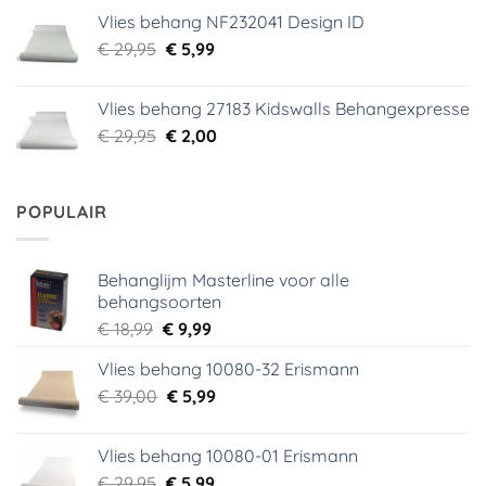
was:
is:
Vlies behang NF232041 Design ID
€ 29,95.
€ 3,99.
Oorspronkelijke
Huidige
€
29,95
€
5,99
prijs
prijs
was:
is:
Vlies behang 27183 Kidswalls Behangexpresse
€ 29,95.
€ 5,99.
Oorspronkelijke
Huidige
€
29,95
€
2,00
prijs
prijs
was:
is:
€ 29,95.
€ 2,00.
POPULAIR
Behanglijm Masterline voor alle
behangsoorten
Oorspronkelijke
Huidige
€
18,99
€
9,99
prijs
prijs
Vlies behang 10080-32 Erismann
was:
is:
Oorspronkelijke
Huidige
€
39,00
€ 18,99.
€
5,99
€ 9,99.
prijs
prijs
was:
is:
Vlies behang 10080-01 Erismann
€ 39,00.
€ 5,99.
Oorspronkelijke
Huidige
€
29,95
€
5,99