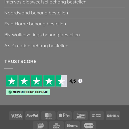
Intervos glasweefsel behang bestellen
Noordwand behang bestellen
Esta Home behang bestellen
BN Wallcoverings behang bestellen
A.s. Creation behang bestellen
TRUSTSCORE
Visa
PayPal
MasterCard
Apple
Bancontact
Bank
Belfiu
Pay
Transfer
IDeal
KBC
Klarna
Maestro