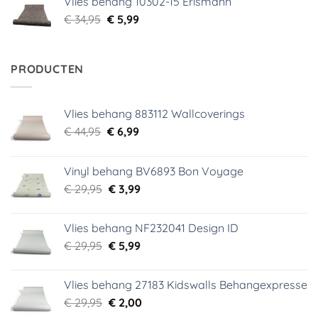
Vlies behang 10302-15 Erismann
€ 34,95.
€ 5,99.
Oorspronkelijke
Huidige
€
34,95
€
5,99
prijs
prijs
was:
is:
€ 34,95.
€ 5,99.
PRODUCTEN
Vlies behang 883112 Wallcoverings
Oorspronkelijke
Huidige
€
44,95
€
6,99
prijs
prijs
was:
is:
Vinyl behang BV6893 Bon Voyage
€ 44,95.
€ 6,99.
Oorspronkelijke
Huidige
€
29,95
€
3,99
prijs
prijs
was:
is:
Vlies behang NF232041 Design ID
€ 29,95.
€ 3,99.
Oorspronkelijke
Huidige
€
29,95
€
5,99
prijs
prijs
was:
is:
Vlies behang 27183 Kidswalls Behangexpresse
€ 29,95.
€ 5,99.
Oorspronkelijke
Huidige
€
29,95
€
2,00
prijs
prijs