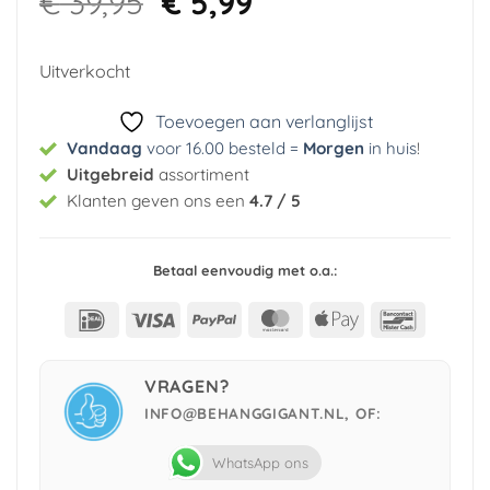
Oorspronkelijke
Huidige
€
39,95
€
5,99
prijs
prijs
was:
is:
Uitverkocht
€ 39,95.
€ 5,99.
Toevoegen aan verlanglijst
Vandaag
voor 16.00 besteld =
Morgen
in huis
!
Uitgebreid
assortiment
Klanten geven ons een
4.7 / 5
Betaal eenvoudig met o.a.:
IDeal
Visa
PayPal
MasterCard
Apple
Bancont
Pay
VRAGEN?
INFO@BEHANGGIGANT.NL, OF:
WhatsApp ons