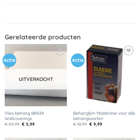
Gerelateerde producten
Actie
Actie
Toevoegen
Toevoegen
aan
aan
verlanglijst
verlanglijst
UITVERKOCHT
Vlies behang 681634
Behanglijm Masterline voor alle
Wallcoverings
behangsoorten
Oorspronkelijke
Huidige
Oorspronkelijke
Huidige
€
29,95
€
5,99
€
18,99
€
9,99
prijs
prijs
prijs
prijs
was:
is:
was:
is:
€ 29,95.
€ 5,99.
€ 18,99.
€ 9,99.