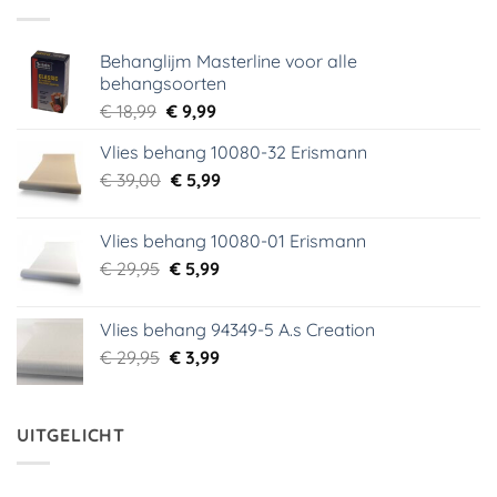
Behanglijm Masterline voor alle
behangsoorten
Oorspronkelijke
Huidige
€
18,99
€
9,99
prijs
prijs
Vlies behang 10080-32 Erismann
was:
is:
Oorspronkelijke
Huidige
€
39,00
€ 18,99.
€
5,99
€ 9,99.
prijs
prijs
was:
is:
Vlies behang 10080-01 Erismann
€ 39,00.
€ 5,99.
Oorspronkelijke
Huidige
€
29,95
€
5,99
prijs
prijs
was:
is:
Vlies behang 94349-5 A.s Creation
€ 29,95.
€ 5,99.
Oorspronkelijke
Huidige
€
29,95
€
3,99
prijs
prijs
was:
is:
€ 29,95.
€ 3,99.
UITGELICHT