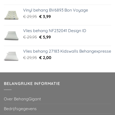
prijs
prijs
was:
is:
Vinyl behang BV6893 Bon Voyage
€ 44,95.
€ 6,99.
Oorspronkelijke
Huidige
€
29,95
€
3,99
prijs
prijs
was:
is:
Vlies behang NF232041 Design ID
€ 29,95.
€ 3,99.
Oorspronkelijke
Huidige
€
29,95
€
5,99
prijs
prijs
was:
is:
Vlies behang 27183 Kidswalls Behangexpresse
€ 29,95.
€ 5,99.
Oorspronkelijke
Huidige
€
29,95
€
2,00
prijs
prijs
was:
is:
€ 29,95.
€ 2,00.
BELANGRIJKE INFORMATIE
Over BehangGigant
Bedrijfsgegevens