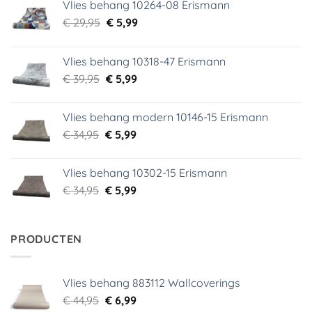
Vlies behang 10264-08 Erismann
Oorspronkelijke
Huidige
€
29,95
€
5,99
prijs
prijs
was:
is:
Vlies behang 10318-47 Erismann
€ 29,95.
€ 5,99.
Oorspronkelijke
Huidige
€
39,95
€
5,99
prijs
prijs
was:
is:
Vlies behang modern 10146-15 Erismann
€ 39,95.
€ 5,99.
Oorspronkelijke
Huidige
€
34,95
€
5,99
prijs
prijs
was:
is:
Vlies behang 10302-15 Erismann
€ 34,95.
€ 5,99.
Oorspronkelijke
Huidige
€
34,95
€
5,99
prijs
prijs
was:
is:
€ 34,95.
€ 5,99.
PRODUCTEN
Vlies behang 883112 Wallcoverings
Oorspronkelijke
Huidige
€
44,95
€
6,99