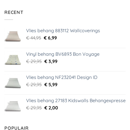
RECENT
Vlies behang 883112 Wallcoverings
Oorspronkelijke
Huidige
€
44,95
€
6,99
prijs
prijs
was:
is:
Vinyl behang BV6893 Bon Voyage
€ 44,95.
€ 6,99.
Oorspronkelijke
Huidige
€
29,95
€
3,99
prijs
prijs
was:
is:
Vlies behang NF232041 Design ID
€ 29,95.
€ 3,99.
Oorspronkelijke
Huidige
€
29,95
€
5,99
prijs
prijs
was:
is:
Vlies behang 27183 Kidswalls Behangexpresse
€ 29,95.
€ 5,99.
Oorspronkelijke
Huidige
€
29,95
€
2,00
prijs
prijs
was:
is:
€ 29,95.
€ 2,00.
POPULAIR