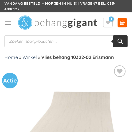
Ga
VANDAAG BESTELD = MORGEN IN HUIS! | VRAGEN? BEL: 085-
4000127
naar
inhoud
Producten
zoeken
Home
»
Winkel
»
Vlies behang 10322-02 Erismann
Actie
Toevoegen
aan
verlanglijst