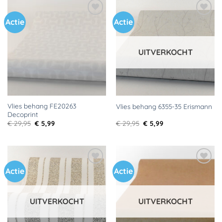
Actie
Actie
Toevoegen
Toevoegen
aan
aan
verlanglijst
verlanglijst
UITVERKOCHT
Vlies behang FE20263
Vlies behang 6355-35 Erismann
Decoprint
Oorspronkelijke
Huidige
Oorspronkelijke
Huidige
€
29,95
€
5,99
€
29,95
€
5,99
prijs
prijs
prijs
prijs
was:
is:
was:
is:
€ 29,95.
€ 5,99.
€ 29,95.
€ 5,99.
Actie
Actie
Toevoegen
Toevoegen
aan
aan
verlanglijst
verlanglijst
UITVERKOCHT
UITVERKOCHT