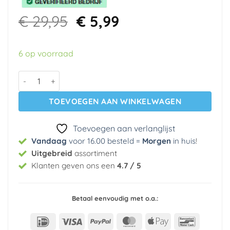
Oorspronkelijke
Huidige
€
29,95
€
5,99
prijs
prijs
was:
is:
6 op voorraad
€ 29,95.
€ 5,99.
Vlies behang 10322-02 Erismann aantal
TOEVOEGEN AAN WINKELWAGEN
Toevoegen aan verlanglijst
Vandaag
voor 16.00 besteld =
Morgen
in huis
!
Uitgebreid
assortiment
Klanten geven ons een
4.7 / 5
Betaal eenvoudig met o.a.:
IDeal
Visa
PayPal
MasterCard
Apple
Bancont