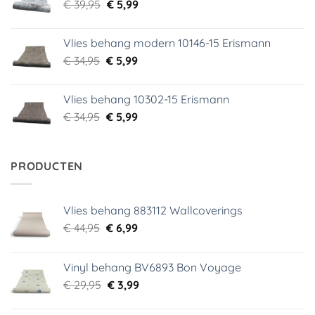
Oorspronkelijke
Huidige
€
39,95
€
5,99
prijs
prijs
was:
is:
Vlies behang modern 10146-15 Erismann
€ 39,95.
€ 5,99.
Oorspronkelijke
Huidige
€
34,95
€
5,99
prijs
prijs
was:
is:
Vlies behang 10302-15 Erismann
€ 34,95.
€ 5,99.
Oorspronkelijke
Huidige
€
34,95
€
5,99
prijs
prijs
was:
is:
€ 34,95.
€ 5,99.
PRODUCTEN
Vlies behang 883112 Wallcoverings
Oorspronkelijke
Huidige
€
44,95
€
6,99
prijs
prijs
was:
is:
Vinyl behang BV6893 Bon Voyage
€ 44,95.
€ 6,99.
Oorspronkelijke
Huidige
€
29,95
€
3,99
prijs
prijs
was:
is: