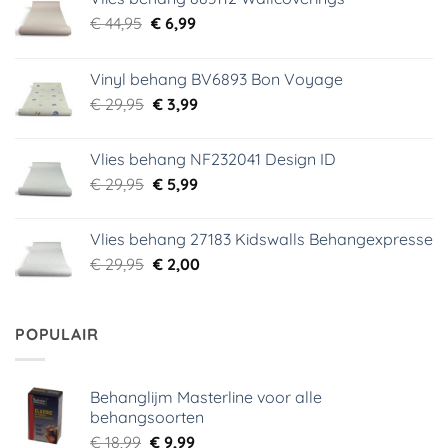
Oorspronkelijke
Huidige
€
44,95
€
6,99
prijs
prijs
was:
is:
Vinyl behang BV6893 Bon Voyage
€ 44,95.
€ 6,99.
Oorspronkelijke
Huidige
€
29,95
€
3,99
prijs
prijs
was:
is:
Vlies behang NF232041 Design ID
€ 29,95.
€ 3,99.
Oorspronkelijke
Huidige
€
29,95
€
5,99
prijs
prijs
was:
is:
Vlies behang 27183 Kidswalls Behangexpresse
€ 29,95.
€ 5,99.
Oorspronkelijke
Huidige
€
29,95
€
2,00
prijs
prijs
was:
is:
€ 29,95.
€ 2,00.
POPULAIR
Behanglijm Masterline voor alle
behangsoorten
Oorspronkelijke
Huidige
€
18,99
€
9,99