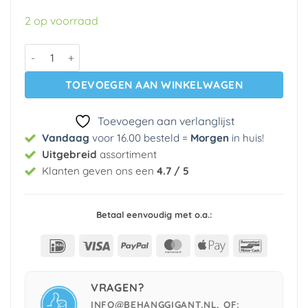
was:
is:
2 op voorraad
€ 29,95.
€ 5,99.
Vlies behang 10322-05 Erismann aantal
TOEVOEGEN AAN WINKELWAGEN
Toevoegen aan verlanglijst
Vandaag
voor 16.00 besteld =
Morgen
in huis
!
Uitgebreid
assortiment
Klanten geven ons een
4.7 / 5
Betaal eenvoudig met o.a.:
IDeal
Visa
PayPal
MasterCard
Apple
Bancont
Pay
VRAGEN?
INFO@BEHANGGIGANT.NL, OF: