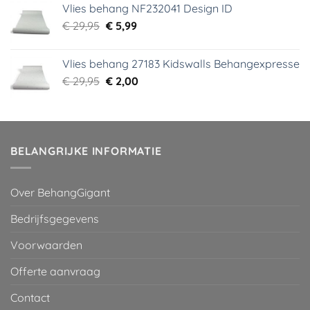
Vlies behang NF232041 Design ID
€ 29,95.
€ 3,99.
Oorspronkelijke
Huidige
€
29,95
€
5,99
prijs
prijs
was:
is:
Vlies behang 27183 Kidswalls Behangexpresse
€ 29,95.
€ 5,99.
Oorspronkelijke
Huidige
€
29,95
€
2,00
prijs
prijs
was:
is:
€ 29,95.
€ 2,00.
BELANGRIJKE INFORMATIE
Over BehangGigant
Bedrijfsgegevens
Voorwaarden
Offerte aanvraag
Contact