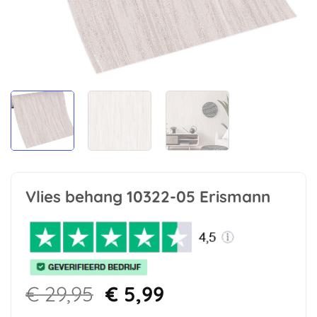
Vlies behang 10322-05 Erismann
Oorspronkelijke
Huidige
€
29,95
€
5,99
prijs
prijs