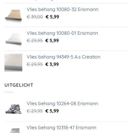
prijs
prijs
Vlies behang 10080-32 Erismann
was:
is:
Oorspronkelijke
Huidige
€
39,00
€ 18,99.
€
5,99
€ 9,99.
prijs
prijs
was:
is:
Vlies behang 10080-01 Erismann
€ 39,00.
€ 5,99.
Oorspronkelijke
Huidige
€
29,95
€
5,99
prijs
prijs
was:
is:
Vlies behang 94349-5 A.s Creation
€ 29,95.
€ 5,99.
Oorspronkelijke
Huidige
€
29,95
€
3,99
prijs
prijs
was:
is:
€ 29,95.
€ 3,99.
UITGELICHT
Vlies behang 10264-08 Erismann
Oorspronkelijke
Huidige
€
29,95
€
5,99
prijs
prijs
was:
is:
Vlies behang 10318-47 Erismann
€ 29,95.
€ 5,99.