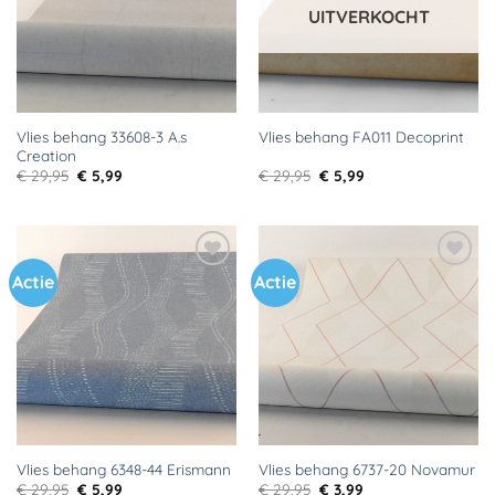
UITVERKOCHT
Vlies behang 33608-3 A.s
Vlies behang FA011 Decoprint
Creation
Oorspronkelijke
Huidige
Oorspronkelijke
Huidige
€
29,95
€
5,99
€
29,95
€
5,99
prijs
prijs
prijs
prijs
was:
is:
was:
is:
€ 29,95.
€ 5,99.
€ 29,95.
€ 5,99.
Actie
Actie
Toevoegen
Toevoegen
aan
aan
verlanglijst
verlanglijst
Vlies behang 6348-44 Erismann
Vlies behang 6737-20 Novamur
Oorspronkelijke
Huidige
Oorspronkelijke
Huidige
€
29,95
€
5,99
€
29,95
€
3,99