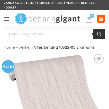
Ga
VANDAAG BESTELD = MORGEN IN HUIS! | VRAGEN? BEL: 085-
4000127
naar
inhoud
Producten
zoeken
Home
»
Winkel
»
Vlies behang 10322-05 Erismann
Actie
Toevoegen
aan
verlanglijst