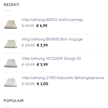
RECENT
Vlies behang 883112 Wallcoverings
Oorspronkelijke
Huidige
€
44,95
€
6,99
prijs
prijs
was:
is:
Vinyl behang BV6893 Bon Voyage
€ 44,95.
€ 6,99.
Oorspronkelijke
Huidige
€
29,95
€
3,99
prijs
prijs
was:
is:
Vlies behang NF232041 Design ID
€ 29,95.
€ 3,99.
Oorspronkelijke
Huidige
€
29,95
€
5,99
prijs
prijs
was:
is:
Vlies behang 27183 Kidswalls Behangexpresse
€ 29,95.
€ 5,99.
Oorspronkelijke
Huidige
€
29,95
€
2,00
prijs
prijs
was:
is:
€ 29,95.
€ 2,00.
POPULAIR