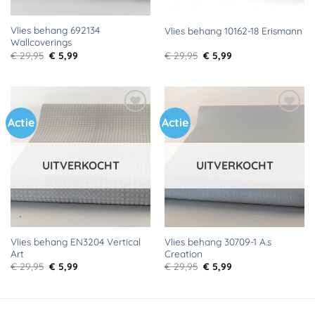
Vlies behang 692134
Vlies behang 10162-18 Erismann
Wallcoverings
Oorspronkelijke
Huidige
Oorspronkelijke
Huidige
€
29,95
€
5,99
€
29,95
€
5,99
prijs
prijs
prijs
prijs
was:
is:
was:
is:
€ 29,95.
€ 5,99.
€ 29,95.
€ 5,99.
Actie
Actie
Toevoegen
Toevoegen
aan
aan
verlanglijst
verlanglijst
UITVERKOCHT
UITVERKOCHT
Vlies behang EN3204 Vertical
Vlies behang 30709-1 A.s
Art
Creation
Oorspronkelijke
Huidige
Oorspronkelijke
Huidige
€
29,95
€
5,99
€
29,95
€
5,99
prijs
prijs
prijs
prijs
was:
is:
was:
is:
€ 29,95.
€ 5,99.
€ 29,95.
€ 5,99.