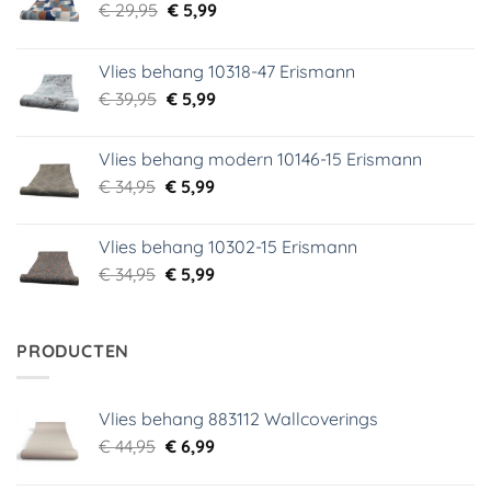
Oorspronkelijke
Huidige
€
29,95
€
5,99
prijs
prijs
was:
is:
Vlies behang 10318-47 Erismann
€ 29,95.
€ 5,99.
Oorspronkelijke
Huidige
€
39,95
€
5,99
prijs
prijs
was:
is:
Vlies behang modern 10146-15 Erismann
€ 39,95.
€ 5,99.
Oorspronkelijke
Huidige
€
34,95
€
5,99
prijs
prijs
was:
is:
Vlies behang 10302-15 Erismann
€ 34,95.
€ 5,99.
Oorspronkelijke
Huidige
€
34,95
€
5,99
prijs
prijs
was:
is:
€ 34,95.
€ 5,99.
PRODUCTEN
Vlies behang 883112 Wallcoverings
Oorspronkelijke
Huidige
€
44,95
€
6,99
prijs
prijs