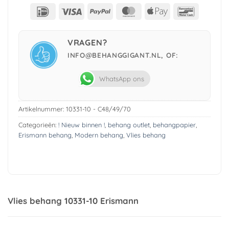
IDeal
Visa
PayPal
MasterCard
Apple
Bancont
Pay
VRAGEN?
INFO@BEHANGGIGANT.NL, OF:
WhatsApp ons
Artikelnummer:
10331-10 - C48/49/70
Categorieën:
! Nieuw binnen !
,
behang outlet
,
behangpapier
,
Erismann behang
,
Modern behang
,
Vlies behang
Vlies behang 10331-10 Erismann