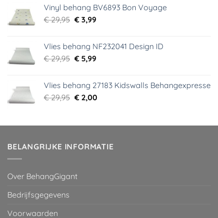
was:
is:
Vinyl behang BV6893 Bon Voyage
€ 44,95.
€ 6,99.
Oorspronkelijke
Huidige
€
29,95
€
3,99
prijs
prijs
was:
is:
Vlies behang NF232041 Design ID
€ 29,95.
€ 3,99.
Oorspronkelijke
Huidige
€
29,95
€
5,99
prijs
prijs
was:
is:
Vlies behang 27183 Kidswalls Behangexpresse
€ 29,95.
€ 5,99.
Oorspronkelijke
Huidige
€
29,95
€
2,00
prijs
prijs
was:
is:
€ 29,95.
€ 2,00.
BELANGRIJKE INFORMATIE
Over BehangGigant
Bedrijfsgegevens
Voorwaarden