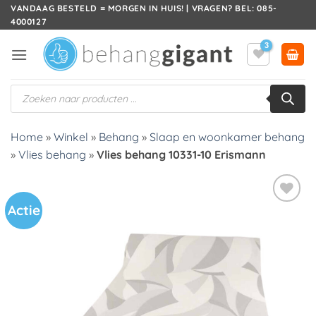
Ga
VANDAAG BESTELD = MORGEN IN HUIS! | VRAGEN? BEL: 085-
4000127
naar
inhoud
Producten
zoeken
Home
»
Winkel
»
Behang
»
Slaap en woonkamer behang
»
Vlies behang
»
Vlies behang 10331-10 Erismann
Actie
Toevoegen
aan
verlanglijst