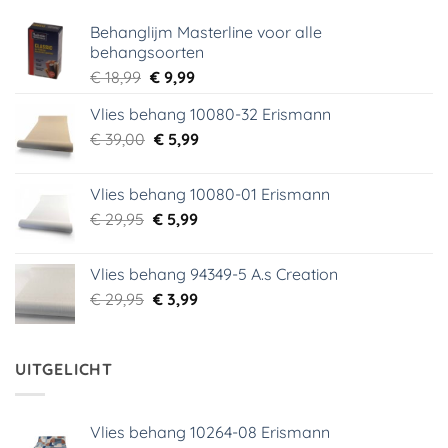
Behanglijm Masterline voor alle
behangsoorten
Oorspronkelijke
Huidige
€
18,99
€
9,99
prijs
prijs
Vlies behang 10080-32 Erismann
was:
is:
Oorspronkelijke
Huidige
€
39,00
€ 18,99.
€
5,99
€ 9,99.
prijs
prijs
was:
is:
Vlies behang 10080-01 Erismann
€ 39,00.
€ 5,99.
Oorspronkelijke
Huidige
€
29,95
€
5,99
prijs
prijs
was:
is:
Vlies behang 94349-5 A.s Creation
€ 29,95.
€ 5,99.
Oorspronkelijke
Huidige
€
29,95
€
3,99
prijs
prijs
was:
is:
€ 29,95.
€ 3,99.
UITGELICHT
Vlies behang 10264-08 Erismann