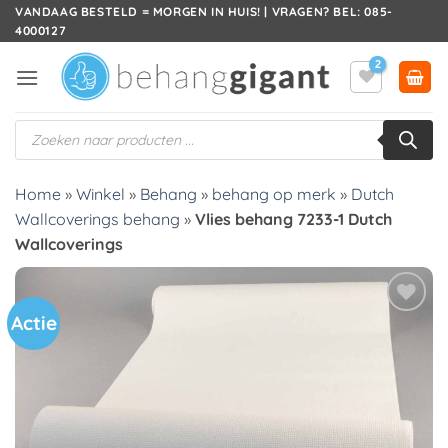
Ga
VANDAAG BESTELD = MORGEN IN HUIS! | VRAGEN? BEL: 085-
4000127
naar
inhoud
Producten
zoeken
Home
»
Winkel
»
Behang
»
behang op merk
»
Dutch
Wallcoverings behang
»
Vlies behang 7233-1 Dutch
Wallcoverings
Actie
Toevoegen
aan
verlanglijst