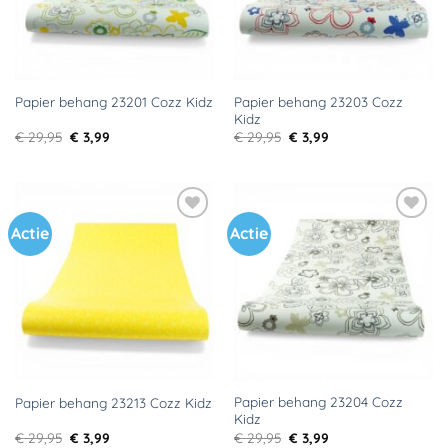
Papier behang 23203 Cozz
Papier behang 23201 Cozz Kidz
Kidz
Oorspronkelijke
Huidige
Oorspronkelijke
Huidige
€
29,95
€
3,99
€
29,95
€
3,99
prijs
prijs
prijs
prijs
was:
is:
was:
is:
€ 29,95.
€ 3,99.
€ 29,95.
€ 3,99.
Actie
Actie
Toevoegen
Toevoegen
aan
aan
verlanglijst
verlanglijst
Papier behang 23204 Cozz
Papier behang 23213 Cozz Kidz
Kidz
Oorspronkelijke
Huidige
Oorspronkelijke
Huidige
€
29,95
€
3,99
€
29,95
€
3,99