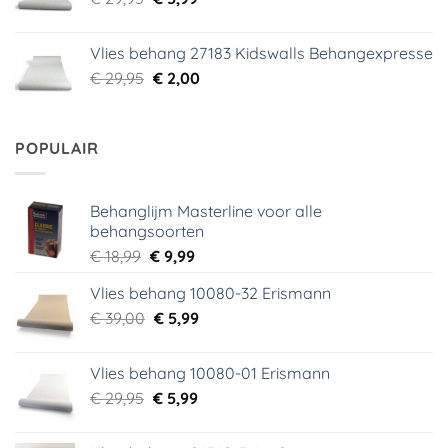
prijs
prijs
was:
is:
Vlies behang 27183 Kidswalls Behangexpresse
€ 29,95.
€ 5,99.
Oorspronkelijke
Huidige
€
29,95
€
2,00
prijs
prijs
was:
is:
€ 29,95.
€ 2,00.
POPULAIR
Behanglijm Masterline voor alle
behangsoorten
Oorspronkelijke
Huidige
€
18,99
€
9,99
prijs
prijs
Vlies behang 10080-32 Erismann
was:
is:
Oorspronkelijke
Huidige
€
39,00
€ 18,99.
€
5,99
€ 9,99.
prijs
prijs
was:
is:
Vlies behang 10080-01 Erismann
€ 39,00.
€ 5,99.
Oorspronkelijke
Huidige
€
29,95
€
5,99
prijs
prijs
was:
is: