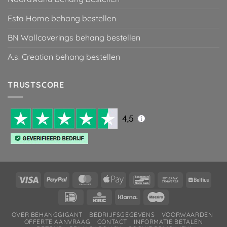
Esta Home behang bestellen
BN Wallcoverings behang bestellen
A.s. Creation behang bestellen
TRUSTSCORE
Visa
PayPal
MasterCard
Apple
Bancontact
Bank
Belfiu
Pay
Transfer
IDeal
KBC
Klarna
Maestro
OVER BEHANGGIGANT
BEDRIJFSGEGEVENS
VOORWAARDEN
OFFERTE AANVRAAG
CONTACT
INFORMATIE BETALEN