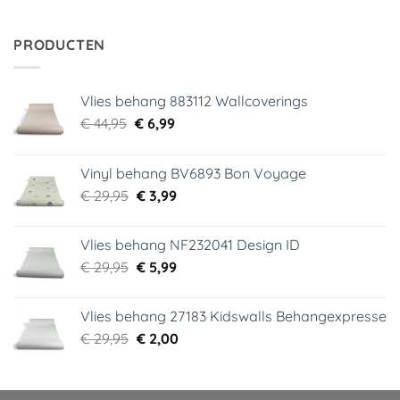
prijs
prijs
was:
is:
€ 34,95.
€ 5,99.
PRODUCTEN
Vlies behang 883112 Wallcoverings
Oorspronkelijke
Huidige
€
44,95
€
6,99
prijs
prijs
was:
is:
Vinyl behang BV6893 Bon Voyage
€ 44,95.
€ 6,99.
Oorspronkelijke
Huidige
€
29,95
€
3,99
prijs
prijs
was:
is:
Vlies behang NF232041 Design ID
€ 29,95.
€ 3,99.
Oorspronkelijke
Huidige
€
29,95
€
5,99
prijs
prijs
was:
is:
Vlies behang 27183 Kidswalls Behangexpresse
€ 29,95.
€ 5,99.
Oorspronkelijke
Huidige
€
29,95
€
2,00
prijs
prijs
was:
is:
€ 29,95.
€ 2,00.