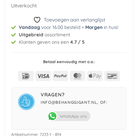
was:
is:
Uitverkocht
€ 29,95.
€ 5,99.
Toevoegen aan verlanglijst
Vandaag
voor 16.00 besteld =
Morgen
in huis
!
Uitgebreid
assortiment
Klanten geven ons een
4.7 / 5
Betaal eenvoudig met o.a.:
IDeal
Visa
PayPal
MasterCard
Apple
Bancont
Pay
VRAGEN?
INFO@BEHANGGIGANT.NL, OF:
WhatsApp ons
Artikelnummer:
7233-1 - B14