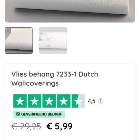
Vlies behang 7233-1 Dutch
Wallcoverings
Oorspronkelijke
Huidige
€
29,95
€
5,99
prijs
prijs