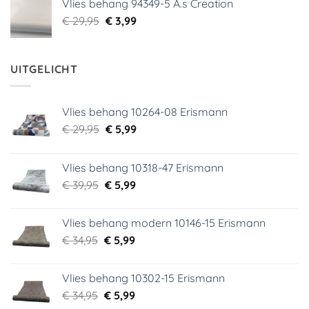
Vlies behang 94349-5 A.s Creation
€ 29,95.
€ 5,99.
Oorspronkelijke
Huidige
€
29,95
€
3,99
prijs
prijs
was:
is:
€ 29,95.
€ 3,99.
UITGELICHT
Vlies behang 10264-08 Erismann
Oorspronkelijke
Huidige
€
29,95
€
5,99
prijs
prijs
was:
is:
Vlies behang 10318-47 Erismann
€ 29,95.
€ 5,99.
Oorspronkelijke
Huidige
€
39,95
€
5,99
prijs
prijs
was:
is:
Vlies behang modern 10146-15 Erismann
€ 39,95.
€ 5,99.
Oorspronkelijke
Huidige
€
34,95
€
5,99
prijs
prijs
was:
is:
Vlies behang 10302-15 Erismann
€ 34,95.
€ 5,99.
Oorspronkelijke
Huidige
€
34,95
€
5,99