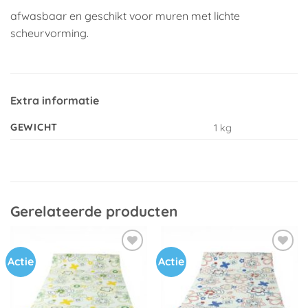
afwasbaar en geschikt voor muren met lichte
scheurvorming.
Extra informatie
GEWICHT
1 kg
Gerelateerde producten
Actie
Actie
Toevoegen
Toevoegen
aan
aan
verlanglijst
verlanglijst