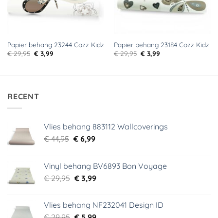
Papier behang 23244 Cozz Kidz
Papier behang 23184 Cozz Kidz
Oorspronkelijke
Huidige
Oorspronkelijke
Huidige
€
29,95
€
3,99
€
29,95
€
3,99
prijs
prijs
prijs
prijs
was:
is:
was:
is:
€ 29,95.
€ 3,99.
€ 29,95.
€ 3,99.
RECENT
Vlies behang 883112 Wallcoverings
Oorspronkelijke
Huidige
€
44,95
€
6,99
prijs
prijs
was:
is:
Vinyl behang BV6893 Bon Voyage
€ 44,95.
€ 6,99.
Oorspronkelijke
Huidige
€
29,95
€
3,99
prijs
prijs
was:
is:
Vlies behang NF232041 Design ID
€ 29,95.
€ 3,99.
Oorspronkelijke
Huidige
€
29,95
€
5,99