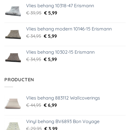
was:
is:
Vlies behang 10318-47 Erismann
€ 29,95.
€ 5,99.
Oorspronkelijke
Huidige
€
39,95
€
5,99
prijs
prijs
was:
is:
Vlies behang modern 10146-15 Erismann
€ 39,95.
€ 5,99.
Oorspronkelijke
Huidige
€
34,95
€
5,99
prijs
prijs
was:
is:
Vlies behang 10302-15 Erismann
€ 34,95.
€ 5,99.
Oorspronkelijke
Huidige
€
34,95
€
5,99
prijs
prijs
was:
is:
€ 34,95.
€ 5,99.
PRODUCTEN
Vlies behang 883112 Wallcoverings
Oorspronkelijke
Huidige
€
44,95
€
6,99
prijs
prijs
was:
is:
Vinyl behang BV6893 Bon Voyage
€ 44,95.
€ 6,99.
Oorspronkelijke
Huidige
€
29,95
€
3,99