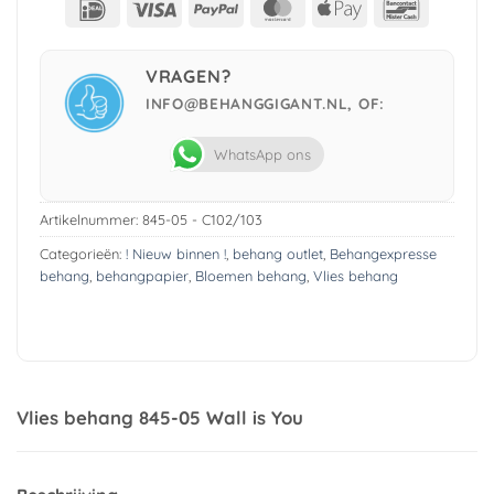
IDeal
Visa
PayPal
MasterCard
Apple
Bancont
Pay
VRAGEN?
INFO@BEHANGGIGANT.NL, OF:
WhatsApp ons
Artikelnummer:
845-05 - C102/103
Categorieën:
! Nieuw binnen !
,
behang outlet
,
Behangexpresse
behang
,
behangpapier
,
Bloemen behang
,
Vlies behang
Vlies behang 845-05 Wall is You