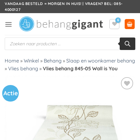
Ga
VANDAAG BESTELD = MORGEN IN HUIS! | VRAGEN? BEL: 085-
4000127
naar
inhoud
Producten
zoeken
Home
»
Winkel
»
Behang
»
Slaap en woonkamer behang
»
Vlies behang
»
Vlies behang 845-05 Wall is You
Actie
Toevoegen
aan
verlanglijst