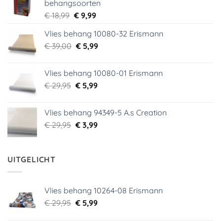
behangsoorten
Oorspronkelijke
Huidige
€
18,99
€
9,99
prijs
prijs
Vlies behang 10080-32 Erismann
was:
is:
Oorspronkelijke
Huidige
€
39,00
€ 18,99.
€
5,99
€ 9,99.
prijs
prijs
was:
is:
Vlies behang 10080-01 Erismann
€ 39,00.
€ 5,99.
Oorspronkelijke
Huidige
€
29,95
€
5,99
prijs
prijs
was:
is:
Vlies behang 94349-5 A.s Creation
€ 29,95.
€ 5,99.
Oorspronkelijke
Huidige
€
29,95
€
3,99
prijs
prijs
was:
is:
€ 29,95.
€ 3,99.
UITGELICHT
Vlies behang 10264-08 Erismann
Oorspronkelijke
Huidige
€
29,95
€
5,99
prijs
prijs