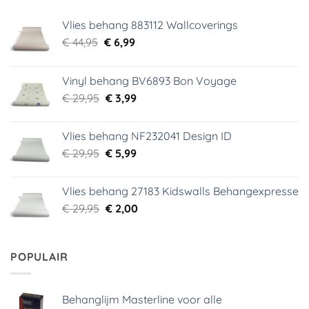
Vlies behang 883112 Wallcoverings
Oorspronkelijke
Huidige
€
44,95
€
6,99
prijs
prijs
was:
is:
Vinyl behang BV6893 Bon Voyage
€ 44,95.
€ 6,99.
Oorspronkelijke
Huidige
€
29,95
€
3,99
prijs
prijs
was:
is:
Vlies behang NF232041 Design ID
€ 29,95.
€ 3,99.
Oorspronkelijke
Huidige
€
29,95
€
5,99
prijs
prijs
was:
is:
Vlies behang 27183 Kidswalls Behangexpresse
€ 29,95.
€ 5,99.
Oorspronkelijke
Huidige
€
29,95
€
2,00
prijs
prijs
was:
is:
€ 29,95.
€ 2,00.
POPULAIR
Behanglijm Masterline voor alle