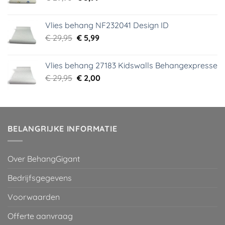
prijs
prijs
was:
is:
Vlies behang NF232041 Design ID
€ 29,95.
€ 3,99.
Oorspronkelijke
Huidige
€
29,95
€
5,99
prijs
prijs
was:
is:
Vlies behang 27183 Kidswalls Behangexpresse
€ 29,95.
€ 5,99.
Oorspronkelijke
Huidige
€
29,95
€
2,00
prijs
prijs
was:
is:
€ 29,95.
€ 2,00.
BELANGRIJKE INFORMATIE
Over BehangGigant
Bedrijfsgegevens
Voorwaarden
Offerte aanvraag