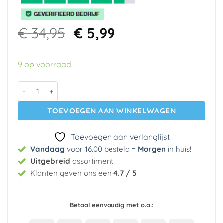
Oorspronkelijke
Huidige
€
34,95
€
5,99
prijs
prijs
was:
is:
9 op voorraad
€ 34,95.
€ 5,99.
Vlies behang 845-05 Wall is You aantal
TOEVOEGEN AAN WINKELWAGEN
Toevoegen aan verlanglijst
Vandaag
voor 16.00 besteld =
Morgen
in huis
!
Uitgebreid
assortiment
Klanten geven ons een
4.7 / 5
Betaal eenvoudig met o.a.: