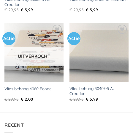
Creation
Oorspronkelijke
Huidige
Oorspronkelijke
Huidige
€
29,95
€
5,99
€
29,95
€
5,99
prijs
prijs
prijs
prijs
was:
is:
was:
is:
€ 29,95.
€ 5,99.
€ 29,95.
€ 5,99.
Actie
Actie
Toevoegen
Toevoegen
aan
aan
verlanglijst
verlanglijst
UITVERKOCHT
Vlies behang 30407-5 A.s
Vlies behang 4080 Fohde
Creation
Oorspronkelijke
Huidige
Oorspronkelijke
Huidige
€
29,95
€
2,00
€
29,95
€
5,99
prijs
prijs
prijs
prijs
was:
is:
was:
is:
€ 29,95.
€ 2,00.
€ 29,95.
€ 5,99.
RECENT