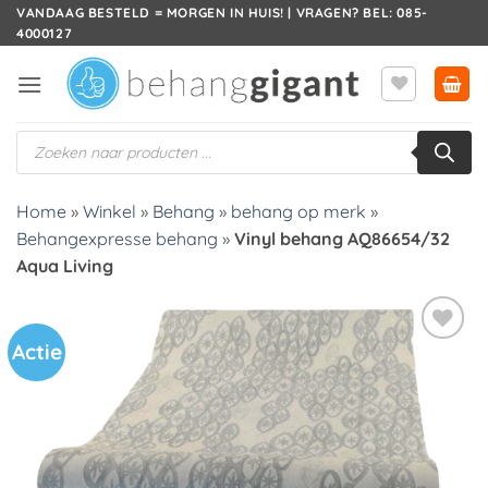
Ga
VANDAAG BESTELD = MORGEN IN HUIS! | VRAGEN? BEL: 085-
4000127
naar
inhoud
Producten
zoeken
Home
»
Winkel
»
Behang
»
behang op merk
»
Behangexpresse behang
»
Vinyl behang AQ86654/32
Aqua Living
Actie
Toevoegen
aan
verlanglijst