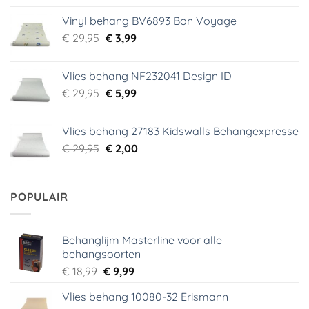
was:
is:
Vinyl behang BV6893 Bon Voyage
€ 44,95.
€ 6,99.
Oorspronkelijke
Huidige
€
29,95
€
3,99
prijs
prijs
was:
is:
Vlies behang NF232041 Design ID
€ 29,95.
€ 3,99.
Oorspronkelijke
Huidige
€
29,95
€
5,99
prijs
prijs
was:
is:
Vlies behang 27183 Kidswalls Behangexpresse
€ 29,95.
€ 5,99.
Oorspronkelijke
Huidige
€
29,95
€
2,00
prijs
prijs
was:
is:
€ 29,95.
€ 2,00.
POPULAIR
Behanglijm Masterline voor alle
behangsoorten
Oorspronkelijke
Huidige
€
18,99
€
9,99
prijs
prijs
Vlies behang 10080-32 Erismann
was:
is: