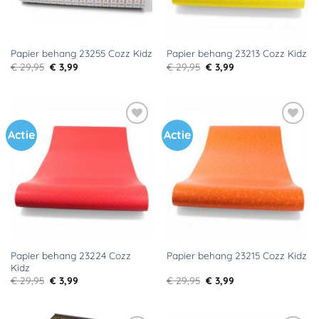
Papier behang 23255 Cozz Kidz
Papier behang 23213 Cozz Kidz
Oorspronkelijke
Huidige
Oorspronkelijke
Huidige
€
29,95
€
3,99
€
29,95
€
3,99
prijs
prijs
prijs
prijs
was:
is:
was:
is:
€ 29,95.
€ 3,99.
€ 29,95.
€ 3,99.
Actie
Actie
Toevoegen
Toevoegen
aan
aan
verlanglijst
verlanglijst
Papier behang 23224 Cozz
Papier behang 23215 Cozz Kidz
Kidz
Oorspronkelijke
Huidige
Oorspronkelijke
Huidige
€
29,95
€
3,99
€
29,95
€
3,99
prijs
prijs
prijs
prijs
was:
is:
was:
is:
€ 29,95.
€ 3,99.
€ 29,95.
€ 3,99.