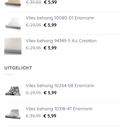
Oorspronkelijke
Huidige
€
39,00
€ 18,99.
€
5,99
€ 9,99.
prijs
prijs
was:
is:
Vlies behang 10080-01 Erismann
€ 39,00.
€ 5,99.
Oorspronkelijke
Huidige
€
29,95
€
5,99
prijs
prijs
was:
is:
Vlies behang 94349-5 A.s Creation
€ 29,95.
€ 5,99.
Oorspronkelijke
Huidige
€
29,95
€
3,99
prijs
prijs
was:
is:
€ 29,95.
€ 3,99.
UITGELICHT
Vlies behang 10264-08 Erismann
Oorspronkelijke
Huidige
€
29,95
€
5,99
prijs
prijs
was:
is:
Vlies behang 10318-47 Erismann
€ 29,95.
€ 5,99.
Oorspronkelijke
Huidige
€
39,95
€
5,99
prijs
prijs
was:
is: