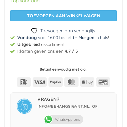
1 op voorraad
€ 29,95.
€ 5,99.
TOEVOEGEN AAN WINKELWAGEN
Toevoegen aan verlanglijst
Vandaag
voor 16.00 besteld =
Morgen
in huis
!
Uitgebreid
assortiment
Klanten geven ons een
4.7 / 5
Betaal eenvoudig met o.a.:
IDeal
Visa
PayPal
MasterCard
Apple
Bancont
Pay
VRAGEN?
INFO@BEHANGGIGANT.NL, OF:
WhatsApp ons