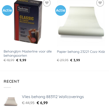
Actie
Actie
Toevoegen
Toevoegen
aan
aan
verlanglijst
verlanglijst
Behanglijm Masterline voor alle
Papier behang 23221 Cozz Kidz
behangsoorten
Oorspronkelijke
Huidige
Oorspronkelijke
Huidige
€
18,99
€
9,99
€
29,95
€
3,99
prijs
prijs
prijs
prijs
was:
is:
was:
is:
€ 18,99.
€ 9,99.
€ 29,95.
€ 3,99.
RECENT
Vlies behang 883112 Wallcoverings
Oorspronkelijke
Huidige
€
44,95
€
6,99
prijs
prijs