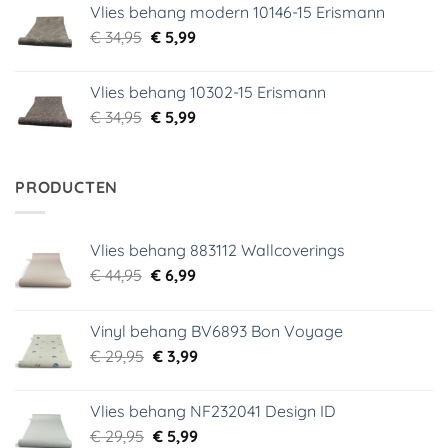
Vlies behang modern 10146-15 Erismann
€ 39,95.
€ 5,99.
Oorspronkelijke
Huidige
€
34,95
€
5,99
prijs
prijs
was:
is:
Vlies behang 10302-15 Erismann
€ 34,95.
€ 5,99.
Oorspronkelijke
Huidige
€
34,95
€
5,99
prijs
prijs
was:
is:
€ 34,95.
€ 5,99.
PRODUCTEN
Vlies behang 883112 Wallcoverings
Oorspronkelijke
Huidige
€
44,95
€
6,99
prijs
prijs
was:
is:
Vinyl behang BV6893 Bon Voyage
€ 44,95.
€ 6,99.
Oorspronkelijke
Huidige
€
29,95
€
3,99
prijs
prijs
was:
is:
Vlies behang NF232041 Design ID
€ 29,95.
€ 3,99.
Oorspronkelijke
Huidige
€
29,95
€
5,99