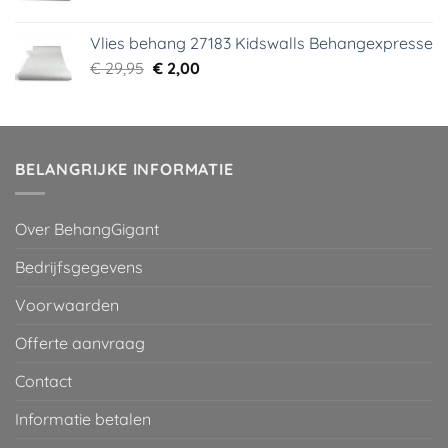
prijs
prijs
was:
is:
Vlies behang 27183 Kidswalls Behangexpresse
€ 29,95.
€ 5,99.
Oorspronkelijke
Huidige
€
29,95
€
2,00
prijs
prijs
was:
is:
€ 29,95.
€ 2,00.
BELANGRIJKE INFORMATIE
Over BehangGigant
Bedrijfsgegevens
Voorwaarden
Offerte aanvraag
Contact
Informatie betalen