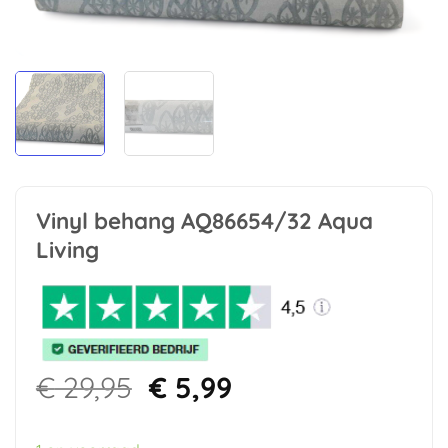
Vinyl behang AQ86654/32 Aqua
Living
Oorspronkelijke
Huidige
€
29,95
€
5,99
prijs
prijs
was:
is: