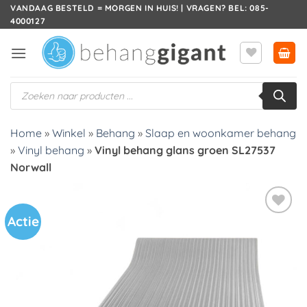
Ga
VANDAAG BESTELD = MORGEN IN HUIS! | VRAGEN? BEL: 085-
4000127
naar
inhoud
Producten
zoeken
Home
»
Winkel
»
Behang
»
Slaap en woonkamer behang
»
Vinyl behang
»
Vinyl behang glans groen SL27537
Norwall
Actie
Toevoegen
aan
verlanglijst