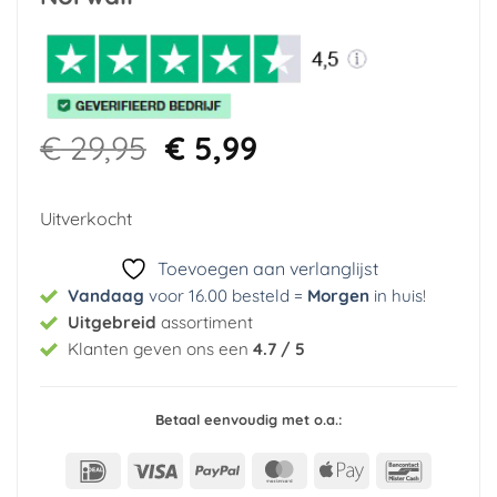
Oorspronkelijke
Huidige
€
29,95
€
5,99
prijs
prijs
was:
is:
Uitverkocht
€ 29,95.
€ 5,99.
Toevoegen aan verlanglijst
Vandaag
voor 16.00 besteld =
Morgen
in huis
!
Uitgebreid
assortiment
Klanten geven ons een
4.7 / 5
Betaal eenvoudig met o.a.:
IDeal
Visa
PayPal
MasterCard
Apple
Bancont
Pay