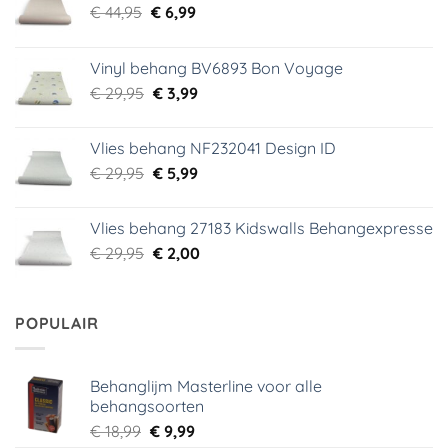
Oorspronkelijke
Huidige
€
44,95
€
6,99
prijs
prijs
was:
is:
Vinyl behang BV6893 Bon Voyage
€ 44,95.
€ 6,99.
Oorspronkelijke
Huidige
€
29,95
€
3,99
prijs
prijs
was:
is:
Vlies behang NF232041 Design ID
€ 29,95.
€ 3,99.
Oorspronkelijke
Huidige
€
29,95
€
5,99
prijs
prijs
was:
is:
Vlies behang 27183 Kidswalls Behangexpresse
€ 29,95.
€ 5,99.
Oorspronkelijke
Huidige
€
29,95
€
2,00
prijs
prijs
was:
is:
€ 29,95.
€ 2,00.
POPULAIR
Behanglijm Masterline voor alle
behangsoorten
Oorspronkelijke
Huidige
€
18,99
€
9,99