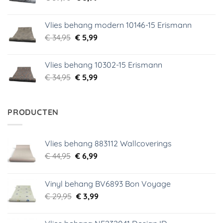
prijs
prijs
was:
is:
Vlies behang modern 10146-15 Erismann
€ 39,95.
€ 5,99.
Oorspronkelijke
Huidige
€
34,95
€
5,99
prijs
prijs
was:
is:
Vlies behang 10302-15 Erismann
€ 34,95.
€ 5,99.
Oorspronkelijke
Huidige
€
34,95
€
5,99
prijs
prijs
was:
is:
€ 34,95.
€ 5,99.
PRODUCTEN
Vlies behang 883112 Wallcoverings
Oorspronkelijke
Huidige
€
44,95
€
6,99
prijs
prijs
was:
is:
Vinyl behang BV6893 Bon Voyage
€ 44,95.
€ 6,99.
Oorspronkelijke
Huidige
€
29,95
€
3,99
prijs
prijs
was:
is: