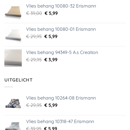
prijs
prijs
Vlies behang 10080-32 Erismann
was:
is:
Oorspronkelijke
Huidige
€
39,00
€ 18,99.
€
5,99
€ 9,99.
prijs
prijs
was:
is:
Vlies behang 10080-01 Erismann
€ 39,00.
€ 5,99.
Oorspronkelijke
Huidige
€
29,95
€
5,99
prijs
prijs
was:
is:
Vlies behang 94349-5 A.s Creation
€ 29,95.
€ 5,99.
Oorspronkelijke
Huidige
€
29,95
€
3,99
prijs
prijs
was:
is:
€ 29,95.
€ 3,99.
UITGELICHT
Vlies behang 10264-08 Erismann
Oorspronkelijke
Huidige
€
29,95
€
5,99
prijs
prijs
was:
is:
Vlies behang 10318-47 Erismann
€ 29,95.
€ 5,99.
Oorspronkelijke
Huidige
€
39,95
€
5,99