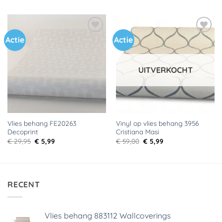
was:
is:
was:
is:
€ 29,95.
€ 2,00.
€ 29,95.
€ 5,99.
Actie
Actie
Toevoegen
Toevoegen
aan
aan
verlanglijst
verlanglijst
UITVERKOCHT
Vlies behang FE20263
Vinyl op vlies behang 3956
Decoprint
Cristiana Masi
Oorspronkelijke
Huidige
Oorspronkelijke
Huidige
€
29,95
€
5,99
€
59,00
€
5,99
prijs
prijs
prijs
prijs
was:
is:
was:
is:
€ 29,95.
€ 5,99.
€ 59,00.
€ 5,99.
RECENT
Vlies behang 883112 Wallcoverings