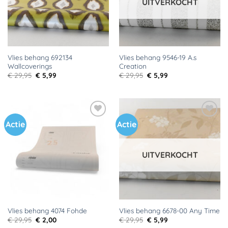
UITVERKOCHT
Vlies behang 692134
Vlies behang 9546-19 A.s
Wallcoverings
Creation
Oorspronkelijke
Huidige
Oorspronkelijke
Huidige
€
29,95
€
5,99
€
29,95
€
5,99
prijs
prijs
prijs
prijs
was:
is:
was:
is:
€ 29,95.
€ 5,99.
€ 29,95.
€ 5,99.
Actie
Actie
Toevoegen
Toevoegen
aan
aan
verlanglijst
verlanglijst
UITVERKOCHT
Vlies behang 4074 Fohde
Vlies behang 6678-00 Any Time
Oorspronkelijke
Huidige
Oorspronkelijke
Huidige
€
29,95
€
2,00
€
29,95
€
5,99
prijs
prijs
prijs
prijs