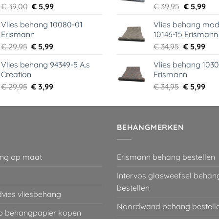
Oorspronkelijke
Huidige
Oorspronk
Hui
€
39,00
€
5,99
€
39,95
€
5,99
prijs
prijs
prijs
prij
Vlies behang 10080-01
Vlies behang mod
was:
is:
was:
is:
Erismann
10146-15 Erismann
€ 39,00.
€ 5,99.
€ 39,95.
€ 5,
Oorspronkelijke
Huidige
Oorspronk
Hui
€
29,95
€
5,99
€
34,95
€
5,99
prijs
prijs
prijs
prij
Vlies behang 94349-5 A.s
Vlies behang 1030
was:
is:
was:
is:
Creation
Erismann
€ 29,95.
€ 5,99.
€ 34,95.
€ 5,
Oorspronkelijke
Huidige
Oorspronk
Hui
€
29,95
€
3,99
€
34,95
€
5,99
prijs
prijs
prijs
prij
was:
is:
was:
is:
€ 29,95.
€ 3,99.
€ 34,95.
€ 5,
BEHANGMERKEN
ng op maat
Erismann behang bestellen
Intervos glasweefsel behan
bestellen
dvies vliesbehang
Noordwand behang bestell
 behangpapier kopen