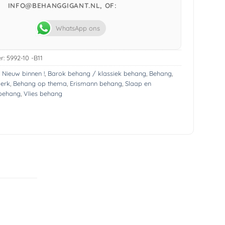
INFO@BEHANGGIGANT.NL, OF:
WhatsApp ons
r:
5992-10 -B11
! Nieuw binnen !
,
Barok behang / klassiek behang
,
Behang
,
erk
,
Behang op thema
,
Erismann behang
,
Slaap en
behang
,
Vlies behang