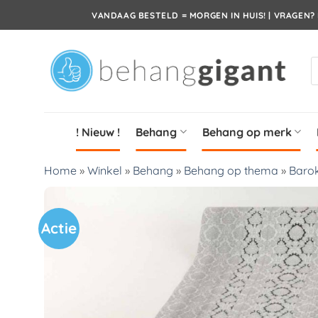
Ga
VANDAAG BESTELD = MORGEN IN HUIS! | VRAGEN? 
naar
inhoud
P
z
! Nieuw !
Behang
Behang op merk
Home
»
Winkel
»
Behang
»
Behang op thema
»
Barok
Actie