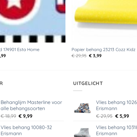
 174901 Esta Home
Papier behang 23213 Cozz Kidz
spronkelijke
Huidige
Oorspronkelijke
Huidige
,99
€
29,95
€
3,99
js
prijs
prijs
prijs
:
is:
was:
is:
9,95.
€ 2,99.
€ 29,95.
€ 3,99.
R
UITGELICHT
Behanglijm Masterline voor
Vlies behang 102
alle behangsoorten
Erismann
Oorspronkelijke
Huidige
Oorspronk
Hui
€
18,99
€
9,99
€
29,95
€
5,99
prijs
prijs
prijs
prij
Vlies behang 10080-32
Vlies behang 1031
was:
is:
was:
is:
Erismann
Erismann
€ 18,99.
€ 9,99.
€ 29,95.
€ 5,