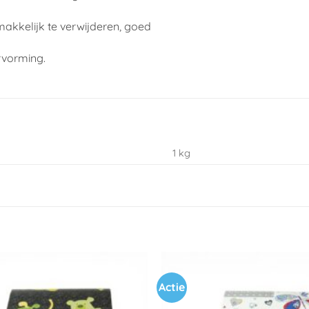
makkelijk te verwijderen, goed
rvorming.
1 kg
Actie
Toevoegen
aan
verlanglijst