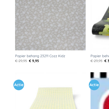
Papier behang 23211 Cozz Kidz
Papier beh
Oorspronkelijke
Huidige
Oo
€
29,95
€
9,95
€
29,95
€
3
prijs
prijs
pri
was:
is:
wa
€ 29,95.
€ 9,95.
€ 2
Actie
Actie
Toevoegen
aan
verlanglijst