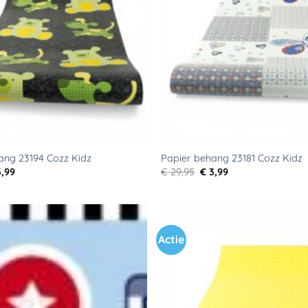
ang 23194 Cozz Kidz
Papier behang 23181 Cozz Kidz
rspronkelijke
Huidige
Oorspronkelijke
Huidige
,99
€
29,95
€
3,99
js
prijs
prijs
prijs
s:
is:
was:
is:
9,95.
€ 3,99.
€ 29,95.
€ 3,99.
Actie
Toevoegen
aan
verlanglijst