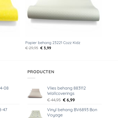
Papier behang 23221 Cozz Kidz
Oorspronkelijke
Huidige
€
29,95
€
3,99
prijs
prijs
was:
is:
€ 29,95.
€ 3,99.
PRODUCTEN
64-08
Vlies behang 883112
Wallcoverings
elijke
dige
Oorspronkelijke
Huidige
€
44,95
€
6,99
s
prijs
prijs
8-47
Vinyl behang BV6893 Bon
was:
is:
Voyage
99.
€ 44,95.
€ 6,99.