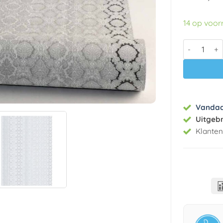
14 op voor
Vlies behan
Vanda
Uitgeb
Klante