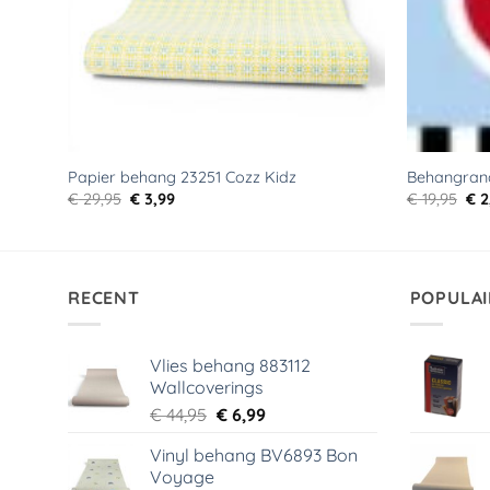
Papier behang 23251 Cozz Kidz
Behangrand
Oorspronkelijke
Huidige
Oor
€
29,95
€
3,99
€
19,95
€
2
prijs
prijs
pri
was:
is:
was
€ 29,95.
€ 3,99.
€ 1
RECENT
POPULAI
Vlies behang 883112
Wallcoverings
Oorspronkelijke
Huidige
€
44,95
€
6,99
prijs
prijs
Vinyl behang BV6893 Bon
was:
is:
Voyage
€ 44,95.
€ 6,99.