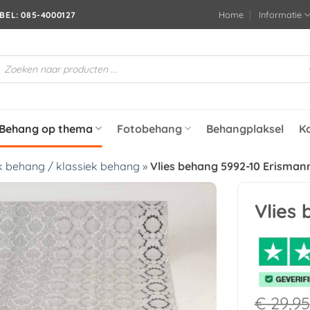
Home
Informatie
BEL: 085-4000127
roducten
oeken
Behang op thema
Fotobehang
Behangplaksel
K
 behang / klassiek behang
»
Vlies behang 5992-10 Erisman
Vlies
Toevoegen
aan
verlanglijst
€
29,95