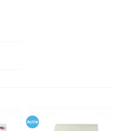
Actie
Toevoegen
Toevoegen
aan
aan
verlanglijst
verlanglijst