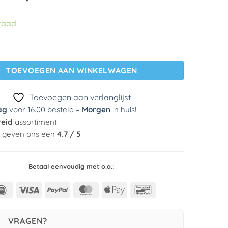
prijs
prijs
was:
is:
raad
€ 29,95.
€ 5,99.
g 5992-10 Erismann aantal
TOEVOEGEN AAN WINKELWAGEN
Toevoegen aan verlanglijst
ag
voor 16.00 besteld =
Morgen
in huis
!
reid
assortiment
n geven ons een
4.7 / 5
Betaal eenvoudig met o.a.:
IDeal
Visa
PayPal
MasterCard
Apple
Bancontact
Pay
VRAGEN?